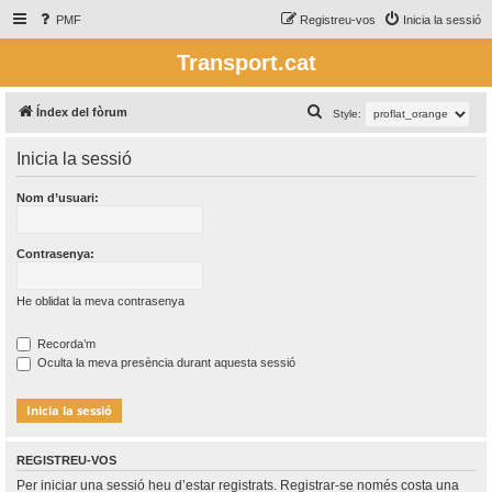
PMF
Registreu-vos
Inicia la sessió
Transport.cat
C
Índex del fòrum
Style:
e
Inicia la sessió
r
c
Nom d’usuari:
a
Contrasenya:
He oblidat la meva contrasenya
Recorda’m
Oculta la meva presència durant aquesta sessió
REGISTREU-VOS
Per iniciar una sessió heu d’estar registrats. Registrar-se només costa una