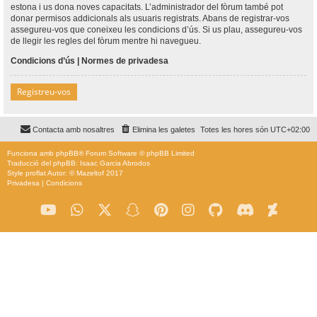
estona i us dona noves capacitats. L’administrador del fòrum també pot
donar permisos addicionals als usuaris registrats. Abans de registrar-vos
assegureu-vos que coneixeu les condicions d’ús. Si us plau, assegureu-vos
de llegir les regles del fòrum mentre hi navegueu.
Condicions d’ús
|
Normes de privadesa
Registreu-vos
Contacta amb nosaltres
Elimina les galetes
Totes les hores són
UTC+02:00
Funciona amb
phpBB
® Forum Software © phpBB Limited
Traducció del phpBB: Isaac Garcia Abrodos
Style
proflat
Autor: ©
Mazeltof
2017
Privadesa
|
Condicions