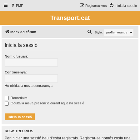
PMF
Registreu-vos
Inicia la sessió
Transport.cat
C
Índex del fòrum
Style:
e
Inicia la sessió
r
c
Nom d’usuari:
a
Contrasenya:
He oblidat la meva contrasenya
Recorda’m
Oculta la meva presència durant aquesta sessió
REGISTREU-VOS
Per iniciar una sessió heu d’estar registrats. Registrar-se només costa una