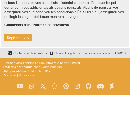
estona i us dona noves capacitats. L’administrador del fòrum també pot
donar permisos addicionals als usuaris registrats. Abans de registrar-vos
assegureu-vos que coneixeu les condicions d’ús. Si us plau, assegureu-vos
de llegir les regles del fòrum mentre hi navegueu.
Condicions d’ús
|
Normes de privadesa
Registreu-vos
Contacta amb nosaltres
Elimina les galetes
Totes les hores són
UTC+02:00
Funciona amb
phpBB
® Forum Software © phpBB Limited
Traducció del phpBB: Isaac Garcia Abrodos
Style
proflat
Autor: ©
Mazeltof
2017
Privadesa
|
Condicions