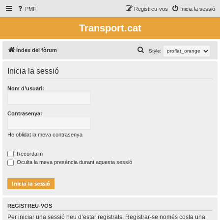
PMF
Registreu-vos
Inicia la sessió
Transport.cat
C
Índex del fòrum
Style:
e
Inicia la sessió
r
c
Nom d’usuari:
a
Contrasenya:
He oblidat la meva contrasenya
Recorda’m
Oculta la meva presència durant aquesta sessió
REGISTREU-VOS
Per iniciar una sessió heu d’estar registrats. Registrar-se només costa una