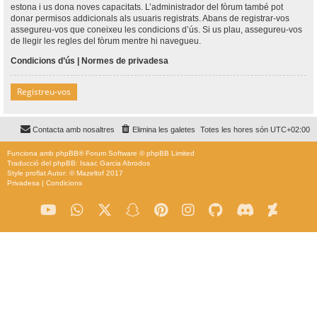
estona i us dona noves capacitats. L’administrador del fòrum també pot
donar permisos addicionals als usuaris registrats. Abans de registrar-vos
assegureu-vos que coneixeu les condicions d’ús. Si us plau, assegureu-vos
de llegir les regles del fòrum mentre hi navegueu.
Condicions d’ús
|
Normes de privadesa
Registreu-vos
Contacta amb nosaltres
Elimina les galetes
Totes les hores són
UTC+02:00
Funciona amb
phpBB
® Forum Software © phpBB Limited
Traducció del phpBB: Isaac Garcia Abrodos
Style
proflat
Autor: ©
Mazeltof
2017
Privadesa
|
Condicions