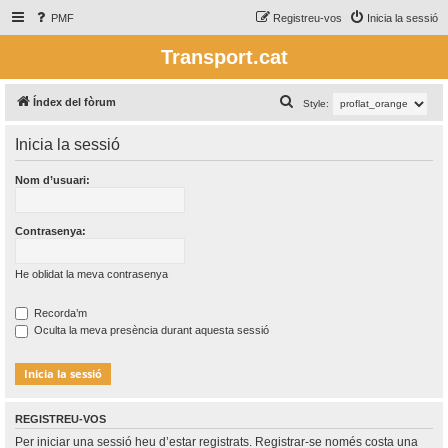
PMF
Registreu-vos
Inicia la sessió
Transport.cat
C
Índex del fòrum
Style:
e
Inicia la sessió
r
c
Nom d’usuari:
a
Contrasenya:
He oblidat la meva contrasenya
Recorda’m
Oculta la meva presència durant aquesta sessió
REGISTREU-VOS
Per iniciar una sessió heu d’estar registrats. Registrar-se només costa una