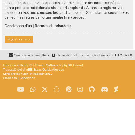
estona i us dona noves capacitats. L’administrador del fòrum també pot
donar permisos addicionals als usuaris registrats. Abans de registrar-vos
assegureu-vos que coneixeu les condicions d’ús. Si us plau, assegureu-vos
de llegir les regles del fòrum mentre hi navegueu.
Condicions d’ús
|
Normes de privadesa
Registreu-vos
Contacta amb nosaltres
Elimina les galetes
Totes les hores són
UTC+02:00
Funciona amb
phpBB
® Forum Software © phpBB Limited
Traducció del phpBB: Isaac Garcia Abrodos
Style
proflat
Autor: ©
Mazeltof
2017
Privadesa
|
Condicions