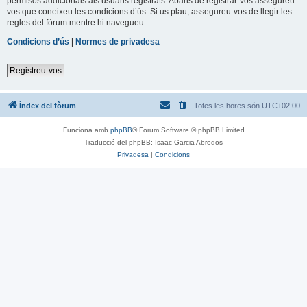
permisos addicionals als usuaris registrats. Abans de registrar-vos assegureu-
vos que coneixeu les condicions d’ús. Si us plau, assegureu-vos de llegir les
regles del fòrum mentre hi navegueu.
Condicions d’ús
|
Normes de privadesa
Registreu-vos
Índex del fòrum
Totes les hores són
UTC+02:00
Funciona amb
phpBB
® Forum Software © phpBB Limited
Traducció del phpBB: Isaac Garcia Abrodos
Privadesa
|
Condicions