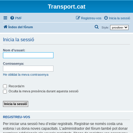
Transport.cat
PMF
Registreu-vos
Inicia la sessió
C
Índex del fòrum
Style:
e
Inicia la sessió
r
c
Nom d’usuari:
a
Contrasenya:
He oblidat la meva contrasenya
Recorda’m
Oculta la meva presència durant aquesta sessió
REGISTREU-VOS
Per iniciar una sessió heu d’estar registrats. Registrar-se només costa una
estona i us dona noves capacitats. L’administrador del fòrum també pot donar