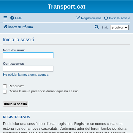
Transport.cat
PMF
Registreu-vos
Inicia la sessió
C
Índex del fòrum
Style:
e
Inicia la sessió
r
c
Nom d’usuari:
a
Contrasenya:
He oblidat la meva contrasenya
Recorda’m
Oculta la meva presència durant aquesta sessió
REGISTREU-VOS
Per iniciar una sessió heu d’estar registrats. Registrar-se només costa una
estona i us dona noves capacitats. L’administrador del fòrum també pot donar