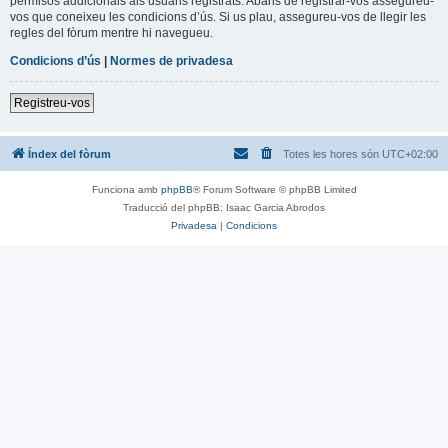
permisos addicionals als usuaris registrats. Abans de registrar-vos assegureu-
vos que coneixeu les condicions d’ús. Si us plau, assegureu-vos de llegir les
regles del fòrum mentre hi navegueu.
Condicions d’ús
|
Normes de privadesa
Registreu-vos
Índex del fòrum
Totes les hores són
UTC+02:00
Funciona amb
phpBB
® Forum Software © phpBB Limited
Traducció del phpBB: Isaac Garcia Abrodos
Privadesa
|
Condicions