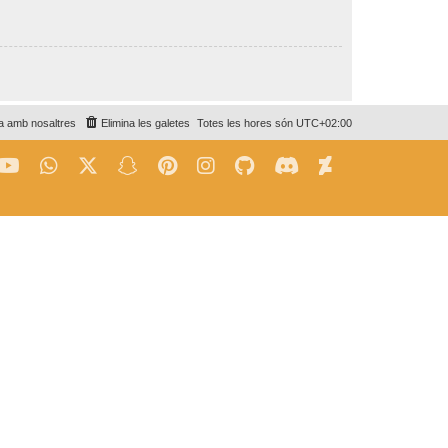
a amb nosaltres
Elimina les galetes
Totes les hores són
UTC+02:00