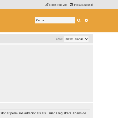
Registreu-vos
Inicia la sessió
Cerca
Cerca avançada
Style:
t donar permisos addicionals als usuaris registrats. Abans de