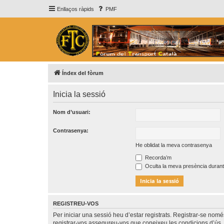
Enllaços ràpids
PMF
Índex del fòrum
Inicia la sessió
Nom d’usuari:
Contrasenya:
He oblidat la meva contrasenya
Recorda’m
Oculta la meva presència durant
REGISTREU-VOS
Per iniciar una sessió heu d’estar registrats. Registrar-se nom
registrar-vos assegureu-vos que coneixeu les condicions d’ús. 