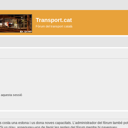
Transport.cat
Fòrum del transport català
 aquesta sessió
és costa una estona i us dona noves capacitats. L’administrador del fòrum també po
Si us plau, assegureu-vos de llegir les regles del fòrum mentre hi navegueu.