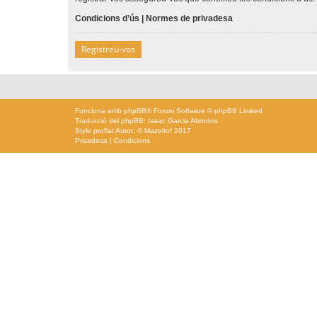
Condicions d’ús
|
Normes de privadesa
Registreu-vos
Funciona amb
phpBB
® Forum Software © phpBB Limited
Traducció del phpBB: Isaac Garcia Abrodos
Style
proflat
Autor: ©
Mazeltof
2017
Privadesa
|
Condicions