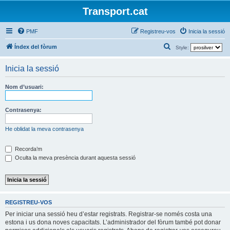
Transport.cat
PMF
Registreu-vos
Inicia la sessió
C
Índex del fòrum
Style:
e
Inicia la sessió
r
c
Nom d’usuari:
a
Contrasenya:
He oblidat la meva contrasenya
Recorda’m
Oculta la meva presència durant aquesta sessió
REGISTREU-VOS
Per iniciar una sessió heu d’estar registrats. Registrar-se només costa una
estona i us dona noves capacitats. L’administrador del fòrum també pot donar