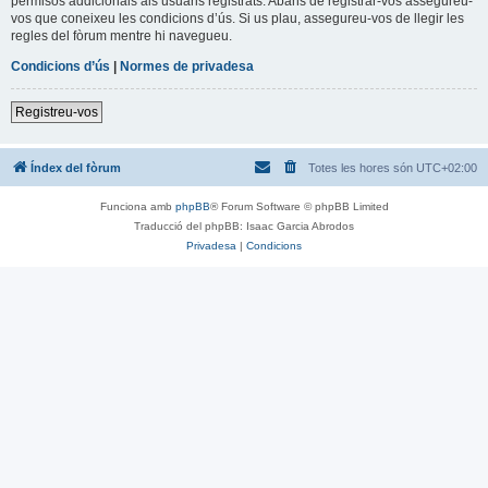
permisos addicionals als usuaris registrats. Abans de registrar-vos assegureu-
vos que coneixeu les condicions d’ús. Si us plau, assegureu-vos de llegir les
regles del fòrum mentre hi navegueu.
Condicions d’ús
|
Normes de privadesa
Registreu-vos
Índex del fòrum
Totes les hores són
UTC+02:00
Funciona amb
phpBB
® Forum Software © phpBB Limited
Traducció del phpBB: Isaac Garcia Abrodos
Privadesa
|
Condicions