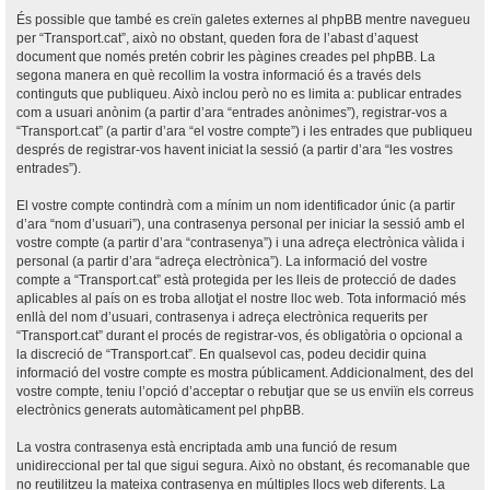
És possible que també es creïn galetes externes al phpBB mentre navegueu
per “Transport.cat”, això no obstant, queden fora de l’abast d’aquest
document que només pretén cobrir les pàgines creades pel phpBB. La
segona manera en què recollim la vostra informació és a través dels
continguts que publiqueu. Això inclou però no es limita a: publicar entrades
com a usuari anònim (a partir d’ara “entrades anònimes”), registrar-vos a
“Transport.cat” (a partir d’ara “el vostre compte”) i les entrades que publiqueu
després de registrar-vos havent iniciat la sessió (a partir d’ara “les vostres
entrades”).
El vostre compte contindrà com a mínim un nom identificador únic (a partir
d’ara “nom d’usuari”), una contrasenya personal per iniciar la sessió amb el
vostre compte (a partir d’ara “contrasenya”) i una adreça electrònica vàlida i
personal (a partir d’ara “adreça electrònica”). La informació del vostre
compte a “Transport.cat” està protegida per les lleis de protecció de dades
aplicables al país on es troba allotjat el nostre lloc web. Tota informació més
enllà del nom d’usuari, contrasenya i adreça electrònica requerits per
“Transport.cat” durant el procés de registrar-vos, és obligatòria o opcional a
la discreció de “Transport.cat”. En qualsevol cas, podeu decidir quina
informació del vostre compte es mostra públicament. Addicionalment, des del
vostre compte, teniu l’opció d’acceptar o rebutjar que se us enviïn els correus
electrònics generats automàticament pel phpBB.
La vostra contrasenya està encriptada amb una funció de resum
unidireccional per tal que sigui segura. Això no obstant, és recomanable que
no reutilitzeu la mateixa contrasenya en múltiples llocs web diferents. La