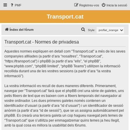
PMF
Registreu-vos
Inicia la sessió
Transport.cat
C
Índex del fòrum
Style:
e
Transport.cat - Normes de privadesa
r
c
Aquestes normes expliquen en detall com “Transport.cat” a més de les seves
companyies afiliades (a partir d’ara “nosaltres”, “Transport.cat”,
a
“https://transport.cat”) i phpBB (a partir d’ara “ells”, “el phpBB”,
“www.phpbb.com”, “phpBB limited”, “phpBB Teams”) utilitzen la informació
recollida durant una de les vostres sessions (a partir d’ara “la vostra
informació”).
La vostra informació es recull de dues maneres diferents. Primerament,
navegar per “Transport.cat” farà que el phpBB creï una sèrie de galetes, uns
petis fitxers de text que es baixen com a fitxers temporals del navegador al
vostre ordinador. Les dues primeres galetes només contenen un
identificador d’usuari (a partir d’ara “id d’usuari”) i un identificador de sessió
anònim (a partir d’ara “id de sessió”), que se us assigna automàticament pel
phpBB. Es crearà una tercera galeta un cop hagueu navegat pels temes de
“Transport.cat” que s’utilitza per emmagatzemar quins temes ja heu llegit,
amb la qual cosa es millora la usabilitat dels fòrums.