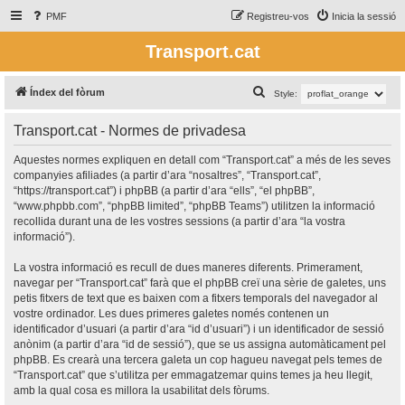
PMF
Registreu-vos
Inicia la sessió
Transport.cat
C
Índex del fòrum
Style:
e
Transport.cat - Normes de privadesa
r
c
Aquestes normes expliquen en detall com “Transport.cat” a més de les seves
companyies afiliades (a partir d’ara “nosaltres”, “Transport.cat”,
a
“https://transport.cat”) i phpBB (a partir d’ara “ells”, “el phpBB”,
“www.phpbb.com”, “phpBB limited”, “phpBB Teams”) utilitzen la informació
recollida durant una de les vostres sessions (a partir d’ara “la vostra
informació”).
La vostra informació es recull de dues maneres diferents. Primerament,
navegar per “Transport.cat” farà que el phpBB creï una sèrie de galetes, uns
petis fitxers de text que es baixen com a fitxers temporals del navegador al
vostre ordinador. Les dues primeres galetes només contenen un
identificador d’usuari (a partir d’ara “id d’usuari”) i un identificador de sessió
anònim (a partir d’ara “id de sessió”), que se us assigna automàticament pel
phpBB. Es crearà una tercera galeta un cop hagueu navegat pels temes de
“Transport.cat” que s’utilitza per emmagatzemar quins temes ja heu llegit,
amb la qual cosa es millora la usabilitat dels fòrums.