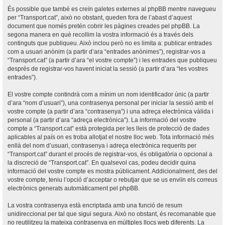
És possible que també es creïn galetes externes al phpBB mentre navegueu
per “Transport.cat”, això no obstant, queden fora de l’abast d’aquest
document que només pretén cobrir les pàgines creades pel phpBB. La
segona manera en què recollim la vostra informació és a través dels
continguts que publiqueu. Això inclou però no es limita a: publicar entrades
com a usuari anònim (a partir d’ara “entrades anònimes”), registrar-vos a
“Transport.cat” (a partir d’ara “el vostre compte”) i les entrades que publiqueu
després de registrar-vos havent iniciat la sessió (a partir d’ara “les vostres
entrades”).
El vostre compte contindrà com a mínim un nom identificador únic (a partir
d’ara “nom d’usuari”), una contrasenya personal per iniciar la sessió amb el
vostre compte (a partir d’ara “contrasenya”) i una adreça electrònica vàlida i
personal (a partir d’ara “adreça electrònica”). La informació del vostre
compte a “Transport.cat” està protegida per les lleis de protecció de dades
aplicables al país on es troba allotjat el nostre lloc web. Tota informació més
enllà del nom d’usuari, contrasenya i adreça electrònica requerits per
“Transport.cat” durant el procés de registrar-vos, és obligatòria o opcional a
la discreció de “Transport.cat”. En qualsevol cas, podeu decidir quina
informació del vostre compte es mostra públicament. Addicionalment, des del
vostre compte, teniu l’opció d’acceptar o rebutjar que se us enviïn els correus
electrònics generats automàticament pel phpBB.
La vostra contrasenya està encriptada amb una funció de resum
unidireccional per tal que sigui segura. Això no obstant, és recomanable que
no reutilitzeu la mateixa contrasenya en múltiples llocs web diferents. La