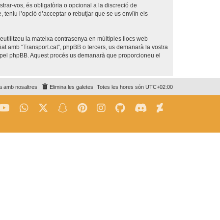
trar-vos, és obligatòria o opcional a la discreció de
teniu l’opció d’acceptar o rebutjar que se us enviïn els
utilitzeu la mateixa contrasenya en múltiples llocs web
iliat amb “Transport.cat”, phpBB o tercers, us demanarà la vostra
da pel phpBB. Aquest procés us demanarà que proporcioneu el
a amb nosaltres
Elimina les galetes
Totes les hores són
UTC+02:00