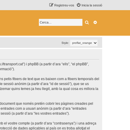
Registreu-vos
Inicia la sessió
Cerca
Cerca avançada
Style:
transport.cat”) i phpBB (a partir d’ara “ells”, “el phpBB”,
ormació”).
 petis fitxers de text que es baixen com a fitxers temporals del
e sessió anònim (a partir d’ara “id de sessió”), que se us
emar quins temes ja heu llegit, amb la qual cosa es millora la
t document que només pretén cobrir les pàgines creades pel
 entrades com a usuari anònim (a partir d’ara “entrades
sessió (a partir d’ara “les vostres entrades”).
b el vostre compte (a partir d’ara “contrasenya”) i una adreça
rotecció de dades aplicables al país on es troba allotjat el