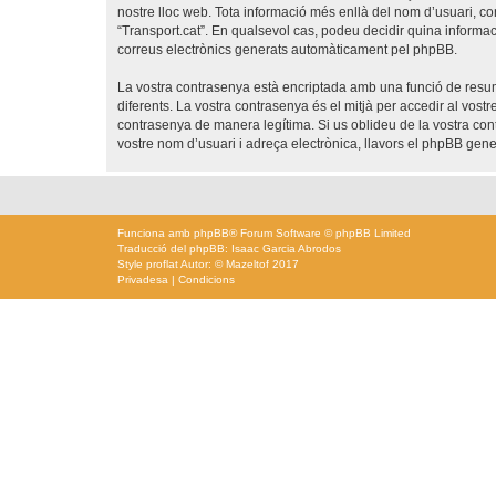
nostre lloc web. Tota informació més enllà del nom d’usuari, con
“Transport.cat”. En qualsevol cas, podeu decidir quina informac
correus electrònics generats automàticament pel phpBB.
La vostra contrasenya està encriptada amb una funció de resum 
diferents. La vostra contrasenya és el mitjà per accedir al vost
contrasenya de manera legítima. Si us oblideu de la vostra co
vostre nom d’usuari i adreça electrònica, llavors el phpBB ge
Funciona amb
phpBB
® Forum Software © phpBB Limited
Traducció del phpBB: Isaac Garcia Abrodos
Style
proflat
Autor: ©
Mazeltof
2017
Privadesa
|
Condicions