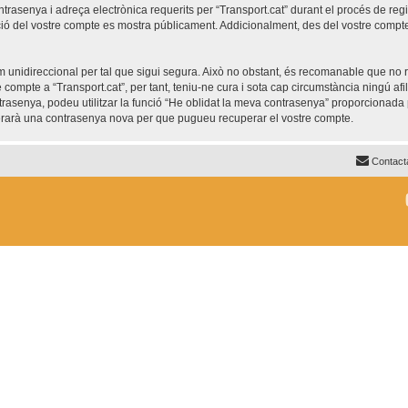
trasenya i adreça electrònica requerits per “Transport.cat” durant el procés de regis
ió del vostre compte es mostra públicament. Addicionalment, des del vostre compte, 
unidireccional per tal que sigui segura. Això no obstant, és recomanable que no re
re compte a “Transport.cat”, per tant, teniu-ne cura i sota cap circumstància ningú af
ntrasenya, podeu utilitzar la funció “He oblidat la meva contrasenya” proporciona
nerarà una contrasenya nova per que pugueu recuperar el vostre compte.
Contact