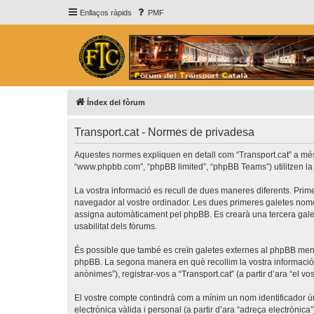
Enllaços ràpids
PMF
Índex del fòrum
Transport.cat - Normes de privadesa
Aquestes normes expliquen en detall com “Transport.cat” a més de 
“www.phpbb.com”, “phpBB limited”, “phpBB Teams”) utilitzen la in
La vostra informació es recull de dues maneres diferents. Prime
navegador al vostre ordinador. Les dues primeres galetes només c
assigna automàticament pel phpBB. Es crearà una tercera galet
usabilitat dels fòrums.
És possible que també es creïn galetes externes al phpBB ment
phpBB. La segona manera en què recollim la vostra informació é
anònimes”), registrar-vos a “Transport.cat” (a partir d’ara “el vo
El vostre compte contindrà com a mínim un nom identificador úni
electrònica vàlida i personal (a partir d’ara “adreça electrònica