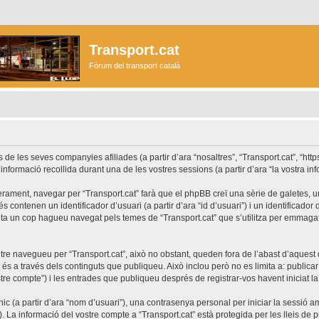
Transport.cat
Fòrum del transport català
les seves companyies afiliades (a partir d’ara “nosaltres”, “Transport.cat”, “https://
formació recollida durant una de les vostres sessions (a partir d’ara “la vostra inf
rament, navegar per “Transport.cat” farà que el phpBB creï una sèrie de galetes, uns
ontenen un identificador d’usuari (a partir d’ara “id d’usuari”) i un identificador d
a un cop hagueu navegat pels temes de “Transport.cat” que s’utilitza per emmagatz
re navegueu per “Transport.cat”, això no obstant, queden fora de l’abast d’aques
s a través dels continguts que publiqueu. Això inclou però no es limita a: publicar
stre compte”) i les entrades que publiqueu després de registrar-vos havent iniciat la 
c (a partir d’ara “nom d’usuari”), una contrasenya personal per iniciar la sessió am
”). La informació del vostre compte a “Transport.cat” està protegida per les lleis de p