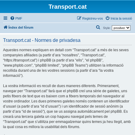
Transport.cat
PMF
Registreu-vos
Inicia la sessió
C
Índex del fòrum
Style:
e
Transport.cat - Normes de privadesa
r
c
Aquestes normes expliquen en detall com “Transport.cat” a més de les seves
companyies afiliades (a partir d’ara “nosaltres”, “Transport.cat”,
a
“https://transport.cat”) i phpBB (a partir d’ara “ells”, “el phpBB”,
“www.phpbb.com”, “phpBB limited”, “phpBB Teams”) utilitzen la informació
recollida durant una de les vostres sessions (a partir d’ara “la vostra
informació”).
La vostra informació es recull de dues maneres diferents. Primerament,
navegar per “Transport.cat” farà que el phpBB creï una sèrie de galetes, uns
petis fitxers de text que es baixen com a fitxers temporals del navegador al
vostre ordinador. Les dues primeres galetes només contenen un identificador
d’usuari (a partir d’ara “id d’usuari”) i un identificador de sessió anònim (a
partir d’ara “id de sessió”), que se us assigna automàticament pel phpBB. Es
crearà una tercera galeta un cop hagueu navegat pels temes de
“Transport.cat” que s’utilitza per emmagatzemar quins temes ja heu llegit, amb
la qual cosa es millora la usabilitat dels fòrums.