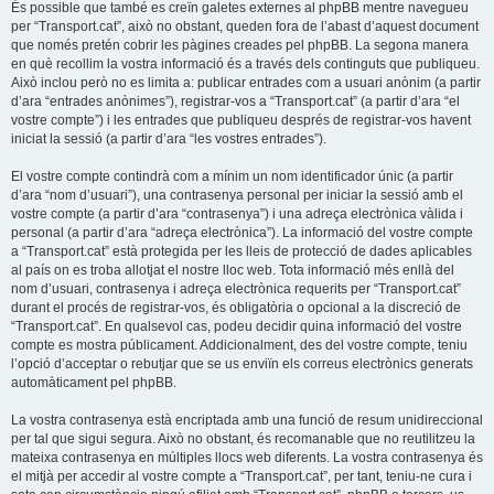
És possible que també es creïn galetes externes al phpBB mentre navegueu
per “Transport.cat”, això no obstant, queden fora de l’abast d’aquest document
que només pretén cobrir les pàgines creades pel phpBB. La segona manera
en què recollim la vostra informació és a través dels continguts que publiqueu.
Això inclou però no es limita a: publicar entrades com a usuari anònim (a partir
d’ara “entrades anònimes”), registrar-vos a “Transport.cat” (a partir d’ara “el
vostre compte”) i les entrades que publiqueu després de registrar-vos havent
iniciat la sessió (a partir d’ara “les vostres entrades”).
El vostre compte contindrà com a mínim un nom identificador únic (a partir
d’ara “nom d’usuari”), una contrasenya personal per iniciar la sessió amb el
vostre compte (a partir d’ara “contrasenya”) i una adreça electrònica vàlida i
personal (a partir d’ara “adreça electrònica”). La informació del vostre compte
a “Transport.cat” està protegida per les lleis de protecció de dades aplicables
al país on es troba allotjat el nostre lloc web. Tota informació més enllà del
nom d’usuari, contrasenya i adreça electrònica requerits per “Transport.cat”
durant el procés de registrar-vos, és obligatòria o opcional a la discreció de
“Transport.cat”. En qualsevol cas, podeu decidir quina informació del vostre
compte es mostra públicament. Addicionalment, des del vostre compte, teniu
l’opció d’acceptar o rebutjar que se us enviïn els correus electrònics generats
automàticament pel phpBB.
La vostra contrasenya està encriptada amb una funció de resum unidireccional
per tal que sigui segura. Això no obstant, és recomanable que no reutilitzeu la
mateixa contrasenya en múltiples llocs web diferents. La vostra contrasenya és
el mitjà per accedir al vostre compte a “Transport.cat”, per tant, teniu-ne cura i