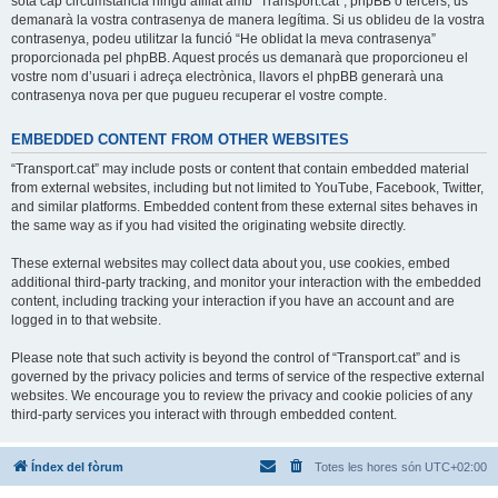
sota cap circumstància ningú afiliat amb “Transport.cat”, phpBB o tercers, us
demanarà la vostra contrasenya de manera legítima. Si us oblideu de la vostra
contrasenya, podeu utilitzar la funció “He oblidat la meva contrasenya”
proporcionada pel phpBB. Aquest procés us demanarà que proporcioneu el
vostre nom d’usuari i adreça electrònica, llavors el phpBB generarà una
contrasenya nova per que pugueu recuperar el vostre compte.
EMBEDDED CONTENT FROM OTHER WEBSITES
“Transport.cat” may include posts or content that contain embedded material
from external websites, including but not limited to YouTube, Facebook, Twitter,
and similar platforms. Embedded content from these external sites behaves in
the same way as if you had visited the originating website directly.
These external websites may collect data about you, use cookies, embed
additional third-party tracking, and monitor your interaction with the embedded
content, including tracking your interaction if you have an account and are
logged in to that website.
Please note that such activity is beyond the control of “Transport.cat” and is
governed by the privacy policies and terms of service of the respective external
websites. We encourage you to review the privacy and cookie policies of any
third-party services you interact with through embedded content.
Índex del fòrum
Totes les hores són
UTC+02:00