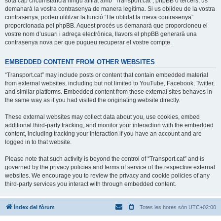
sota cap circumstància ningú afiliat amb “Transport.cat”, phpBB o tercers, us
demanarà la vostra contrasenya de manera legítima. Si us oblideu de la vostra
contrasenya, podeu utilitzar la funció “He oblidat la meva contrasenya”
proporcionada pel phpBB. Aquest procés us demanarà que proporcioneu el
vostre nom d’usuari i adreça electrònica, llavors el phpBB generarà una
contrasenya nova per que pugueu recuperar el vostre compte.
EMBEDDED CONTENT FROM OTHER WEBSITES
“Transport.cat” may include posts or content that contain embedded material
from external websites, including but not limited to YouTube, Facebook, Twitter,
and similar platforms. Embedded content from these external sites behaves in
the same way as if you had visited the originating website directly.
These external websites may collect data about you, use cookies, embed
additional third-party tracking, and monitor your interaction with the embedded
content, including tracking your interaction if you have an account and are
logged in to that website.
Please note that such activity is beyond the control of “Transport.cat” and is
governed by the privacy policies and terms of service of the respective external
websites. We encourage you to review the privacy and cookie policies of any
third-party services you interact with through embedded content.
Índex del fòrum
Totes les hores són
UTC+02:00