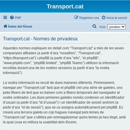
Transport.cat
PMF
Registreu-vos
Inicia la sessió
C
Índex del fòrum
Style:
e
Transport.cat - Normes de privadesa
r
c
Aquestes normes expliquen en detall com “Transport.cat” a més de les seves
companyies afiliades (a partir d’ara “nosaltres”, “Transport.cat”,
a
“https://transport.cat”) i phpBB (a partir d’ara “ells”, “el phpBB”,
“www.phpbb.com”, “phpBB limited”, “phpBB Teams”) utilitzen la informació
recollida durant una de les vostres sessions (a partir d’ara “la vostra
informació”).
La vostra informació es recull de dues maneres diferents. Primerament,
navegar per “Transport.cat” farà que el phpBB creï una sèrie de galetes, uns
petis fitxers de text que es baixen com a fitxers temporals del navegador al
vostre ordinador. Les dues primeres galetes només contenen un identificador
d’usuari (a partir d’ara “id d’usuari”) i un identificador de sessió anònim (a
partir d’ara “id de sessió”), que se us assigna automàticament pel phpBB. Es
crearà una tercera galeta un cop hagueu navegat pels temes de
“Transport.cat” que s’utilitza per emmagatzemar quins temes ja heu llegit, amb
la qual cosa es millora la usabilitat dels fòrums.