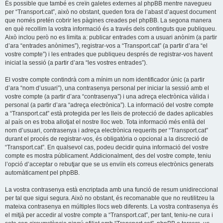
És possible que també es creïn galetes externes al phpBB mentre navegueu
per “Transport.cat”, això no obstant, queden fora de l’abast d’aquest document
que només pretén cobrir les pàgines creades pel phpBB. La segona manera
en què recollim la vostra informació és a través dels continguts que publiqueu.
Això inclou però no es limita a: publicar entrades com a usuari anònim (a partir
d’ara “entrades anònimes”), registrar-vos a “Transport.cat” (a partir d’ara “el
vostre compte”) i les entrades que publiqueu després de registrar-vos havent
iniciat la sessió (a partir d’ara “les vostres entrades”).
El vostre compte contindrà com a mínim un nom identificador únic (a partir
d’ara “nom d’usuari”), una contrasenya personal per iniciar la sessió amb el
vostre compte (a partir d’ara “contrasenya”) i una adreça electrònica vàlida i
personal (a partir d’ara “adreça electrònica”). La informació del vostre compte
a “Transport.cat” està protegida per les lleis de protecció de dades aplicables
al país on es troba allotjat el nostre lloc web. Tota informació més enllà del
nom d’usuari, contrasenya i adreça electrònica requerits per “Transport.cat”
durant el procés de registrar-vos, és obligatòria o opcional a la discreció de
“Transport.cat”. En qualsevol cas, podeu decidir quina informació del vostre
compte es mostra públicament. Addicionalment, des del vostre compte, teniu
l’opció d’acceptar o rebutjar que se us enviïn els correus electrònics generats
automàticament pel phpBB.
La vostra contrasenya està encriptada amb una funció de resum unidireccional
per tal que sigui segura. Això no obstant, és recomanable que no reutilitzeu la
mateixa contrasenya en múltiples llocs web diferents. La vostra contrasenya és
el mitjà per accedir al vostre compte a “Transport.cat”, per tant, teniu-ne cura i