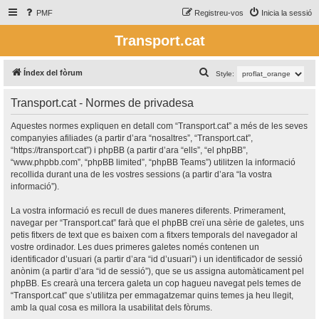
PMF
Registreu-vos
Inicia la sessió
Transport.cat
C
Índex del fòrum
Style:
e
Transport.cat - Normes de privadesa
r
c
Aquestes normes expliquen en detall com “Transport.cat” a més de les seves
companyies afiliades (a partir d’ara “nosaltres”, “Transport.cat”,
a
“https://transport.cat”) i phpBB (a partir d’ara “ells”, “el phpBB”,
“www.phpbb.com”, “phpBB limited”, “phpBB Teams”) utilitzen la informació
recollida durant una de les vostres sessions (a partir d’ara “la vostra
informació”).
La vostra informació es recull de dues maneres diferents. Primerament,
navegar per “Transport.cat” farà que el phpBB creï una sèrie de galetes, uns
petis fitxers de text que es baixen com a fitxers temporals del navegador al
vostre ordinador. Les dues primeres galetes només contenen un
identificador d’usuari (a partir d’ara “id d’usuari”) i un identificador de sessió
anònim (a partir d’ara “id de sessió”), que se us assigna automàticament pel
phpBB. Es crearà una tercera galeta un cop hagueu navegat pels temes de
“Transport.cat” que s’utilitza per emmagatzemar quins temes ja heu llegit,
amb la qual cosa es millora la usabilitat dels fòrums.