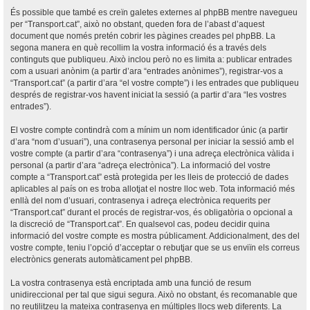
És possible que també es creïn galetes externes al phpBB mentre navegueu
per “Transport.cat”, això no obstant, queden fora de l’abast d’aquest
document que només pretén cobrir les pàgines creades pel phpBB. La
segona manera en què recollim la vostra informació és a través dels
continguts que publiqueu. Això inclou però no es limita a: publicar entrades
com a usuari anònim (a partir d’ara “entrades anònimes”), registrar-vos a
“Transport.cat” (a partir d’ara “el vostre compte”) i les entrades que publiqueu
després de registrar-vos havent iniciat la sessió (a partir d’ara “les vostres
entrades”).
El vostre compte contindrà com a mínim un nom identificador únic (a partir
d’ara “nom d’usuari”), una contrasenya personal per iniciar la sessió amb el
vostre compte (a partir d’ara “contrasenya”) i una adreça electrònica vàlida i
personal (a partir d’ara “adreça electrònica”). La informació del vostre
compte a “Transport.cat” està protegida per les lleis de protecció de dades
aplicables al país on es troba allotjat el nostre lloc web. Tota informació més
enllà del nom d’usuari, contrasenya i adreça electrònica requerits per
“Transport.cat” durant el procés de registrar-vos, és obligatòria o opcional a
la discreció de “Transport.cat”. En qualsevol cas, podeu decidir quina
informació del vostre compte es mostra públicament. Addicionalment, des del
vostre compte, teniu l’opció d’acceptar o rebutjar que se us enviïn els correus
electrònics generats automàticament pel phpBB.
La vostra contrasenya està encriptada amb una funció de resum
unidireccional per tal que sigui segura. Això no obstant, és recomanable que
no reutilitzeu la mateixa contrasenya en múltiples llocs web diferents. La