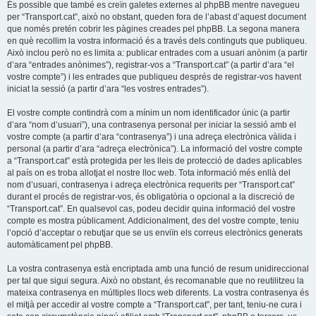
És possible que també es creïn galetes externes al phpBB mentre navegueu
per “Transport.cat”, això no obstant, queden fora de l’abast d’aquest document
que només pretén cobrir les pàgines creades pel phpBB. La segona manera
en què recollim la vostra informació és a través dels continguts que publiqueu.
Això inclou però no es limita a: publicar entrades com a usuari anònim (a partir
d’ara “entrades anònimes”), registrar-vos a “Transport.cat” (a partir d’ara “el
vostre compte”) i les entrades que publiqueu després de registrar-vos havent
iniciat la sessió (a partir d’ara “les vostres entrades”).
El vostre compte contindrà com a mínim un nom identificador únic (a partir
d’ara “nom d’usuari”), una contrasenya personal per iniciar la sessió amb el
vostre compte (a partir d’ara “contrasenya”) i una adreça electrònica vàlida i
personal (a partir d’ara “adreça electrònica”). La informació del vostre compte
a “Transport.cat” està protegida per les lleis de protecció de dades aplicables
al país on es troba allotjat el nostre lloc web. Tota informació més enllà del
nom d’usuari, contrasenya i adreça electrònica requerits per “Transport.cat”
durant el procés de registrar-vos, és obligatòria o opcional a la discreció de
“Transport.cat”. En qualsevol cas, podeu decidir quina informació del vostre
compte es mostra públicament. Addicionalment, des del vostre compte, teniu
l’opció d’acceptar o rebutjar que se us enviïn els correus electrònics generats
automàticament pel phpBB.
La vostra contrasenya està encriptada amb una funció de resum unidireccional
per tal que sigui segura. Això no obstant, és recomanable que no reutilitzeu la
mateixa contrasenya en múltiples llocs web diferents. La vostra contrasenya és
el mitjà per accedir al vostre compte a “Transport.cat”, per tant, teniu-ne cura i