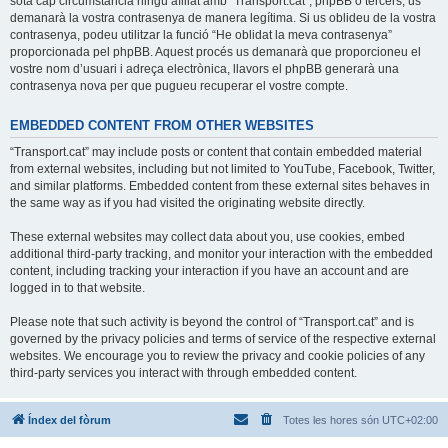
sota cap circumstància ningú afiliat amb “Transport.cat”, phpBB o tercers, us
demanarà la vostra contrasenya de manera legítima. Si us oblideu de la vostra
contrasenya, podeu utilitzar la funció “He oblidat la meva contrasenya”
proporcionada pel phpBB. Aquest procés us demanarà que proporcioneu el
vostre nom d’usuari i adreça electrònica, llavors el phpBB generarà una
contrasenya nova per que pugueu recuperar el vostre compte.
EMBEDDED CONTENT FROM OTHER WEBSITES
“Transport.cat” may include posts or content that contain embedded material
from external websites, including but not limited to YouTube, Facebook, Twitter,
and similar platforms. Embedded content from these external sites behaves in
the same way as if you had visited the originating website directly.
These external websites may collect data about you, use cookies, embed
additional third-party tracking, and monitor your interaction with the embedded
content, including tracking your interaction if you have an account and are
logged in to that website.
Please note that such activity is beyond the control of “Transport.cat” and is
governed by the privacy policies and terms of service of the respective external
websites. We encourage you to review the privacy and cookie policies of any
third-party services you interact with through embedded content.
Índex del fòrum
Totes les hores són
UTC+02:00