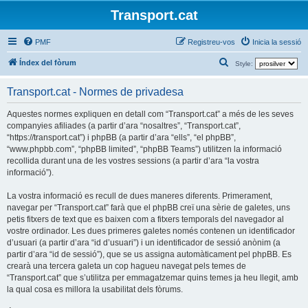
Transport.cat
PMF
Registreu-vos
Inicia la sessió
C
Índex del fòrum
Style:
e
Transport.cat - Normes de privadesa
r
c
Aquestes normes expliquen en detall com “Transport.cat” a més de les seves
companyies afiliades (a partir d’ara “nosaltres”, “Transport.cat”,
a
“https://transport.cat”) i phpBB (a partir d’ara “ells”, “el phpBB”,
“www.phpbb.com”, “phpBB limited”, “phpBB Teams”) utilitzen la informació
recollida durant una de les vostres sessions (a partir d’ara “la vostra
informació”).
La vostra informació es recull de dues maneres diferents. Primerament,
navegar per “Transport.cat” farà que el phpBB creï una sèrie de galetes, uns
petis fitxers de text que es baixen com a fitxers temporals del navegador al
vostre ordinador. Les dues primeres galetes només contenen un identificador
d’usuari (a partir d’ara “id d’usuari”) i un identificador de sessió anònim (a
partir d’ara “id de sessió”), que se us assigna automàticament pel phpBB. Es
crearà una tercera galeta un cop hagueu navegat pels temes de
“Transport.cat” que s’utilitza per emmagatzemar quins temes ja heu llegit, amb
la qual cosa es millora la usabilitat dels fòrums.