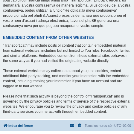
sota cap circumstància ningú afiliat amb “Transport.cat”, phpBB o tercers, us
demanarà la vostra contrasenya de manera legítima. Si us oblideu de la vostra
contrasenya, podeu utilitzar la funció “He oblidat la meva contrasenya”
proporcionada pel phpBB. Aquest procés us demanarà que proporcioneu el
vostre nom d’usuari i adreça electrònica, llavors el phpBB generarà una
contrasenya nova per que pugueu recuperar el vostre compte.
EMBEDDED CONTENT FROM OTHER WEBSITES
“Transport.cat” may include posts or content that contain embedded material
from external websites, including but not limited to YouTube, Facebook, Twitter,
and similar platforms. Embedded content from these external sites behaves in
the same way as if you had visited the originating website directly.
These external websites may collect data about you, use cookies, embed
additional third-party tracking, and monitor your interaction with the embedded
content, including tracking your interaction if you have an account and are
logged in to that website.
Please note that such activity is beyond the control of “Transport.cat” and is
governed by the privacy policies and terms of service of the respective external
websites. We encourage you to review the privacy and cookie policies of any
third-party services you interact with through embedded content.
Índex del fòrum
Totes les hores són
UTC+02:00