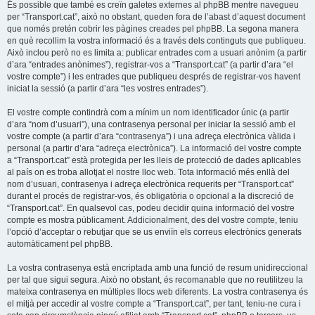
És possible que també es creïn galetes externes al phpBB mentre navegueu
per “Transport.cat”, això no obstant, queden fora de l’abast d’aquest document
que només pretén cobrir les pàgines creades pel phpBB. La segona manera
en què recollim la vostra informació és a través dels continguts que publiqueu.
Això inclou però no es limita a: publicar entrades com a usuari anònim (a partir
d’ara “entrades anònimes”), registrar-vos a “Transport.cat” (a partir d’ara “el
vostre compte”) i les entrades que publiqueu després de registrar-vos havent
iniciat la sessió (a partir d’ara “les vostres entrades”).
El vostre compte contindrà com a mínim un nom identificador únic (a partir
d’ara “nom d’usuari”), una contrasenya personal per iniciar la sessió amb el
vostre compte (a partir d’ara “contrasenya”) i una adreça electrònica vàlida i
personal (a partir d’ara “adreça electrònica”). La informació del vostre compte
a “Transport.cat” està protegida per les lleis de protecció de dades aplicables
al país on es troba allotjat el nostre lloc web. Tota informació més enllà del
nom d’usuari, contrasenya i adreça electrònica requerits per “Transport.cat”
durant el procés de registrar-vos, és obligatòria o opcional a la discreció de
“Transport.cat”. En qualsevol cas, podeu decidir quina informació del vostre
compte es mostra públicament. Addicionalment, des del vostre compte, teniu
l’opció d’acceptar o rebutjar que se us enviïn els correus electrònics generats
automàticament pel phpBB.
La vostra contrasenya està encriptada amb una funció de resum unidireccional
per tal que sigui segura. Això no obstant, és recomanable que no reutilitzeu la
mateixa contrasenya en múltiples llocs web diferents. La vostra contrasenya és
el mitjà per accedir al vostre compte a “Transport.cat”, per tant, teniu-ne cura i