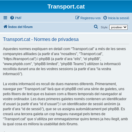
Transport.cat
PMF
Registreu-vos
Inicia la sessió
C
Índex del fòrum
Style:
e
Transport.cat - Normes de privadesa
r
c
Aquestes normes expliquen en detall com “Transport.cat” a més de les seves
companyies afiliades (a partir d’ara “nosaltres”, “Transport.cat”,
a
“https://transport.cat”) i phpBB (a partir d’ara “ells”, “el phpBB”,
“www.phpbb.com”, “phpBB limited”, “phpBB Teams”) utilitzen la informació
recollida durant una de les vostres sessions (a partir d’ara “la vostra
informació”).
La vostra informació es recull de dues maneres diferents. Primerament,
navegar per “Transport.cat” farà que el phpBB creï una sèrie de galetes, uns
petis fitxers de text que es baixen com a fitxers temporals del navegador al
vostre ordinador. Les dues primeres galetes només contenen un identificador
d’usuari (a partir d’ara “id d’usuari”) i un identificador de sessió anònim (a
partir d’ara “id de sessió”), que se us assigna automàticament pel phpBB. Es
crearà una tercera galeta un cop hagueu navegat pels temes de
“Transport.cat” que s’utilitza per emmagatzemar quins temes ja heu llegit, amb
la qual cosa es millora la usabilitat dels fòrums.