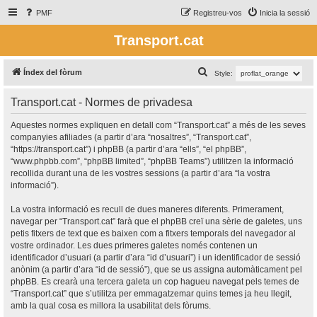
PMF
Registreu-vos
Inicia la sessió
Transport.cat
C
Índex del fòrum
Style:
e
Transport.cat - Normes de privadesa
r
c
Aquestes normes expliquen en detall com “Transport.cat” a més de les seves
companyies afiliades (a partir d’ara “nosaltres”, “Transport.cat”,
a
“https://transport.cat”) i phpBB (a partir d’ara “ells”, “el phpBB”,
“www.phpbb.com”, “phpBB limited”, “phpBB Teams”) utilitzen la informació
recollida durant una de les vostres sessions (a partir d’ara “la vostra
informació”).
La vostra informació es recull de dues maneres diferents. Primerament,
navegar per “Transport.cat” farà que el phpBB creï una sèrie de galetes, uns
petis fitxers de text que es baixen com a fitxers temporals del navegador al
vostre ordinador. Les dues primeres galetes només contenen un
identificador d’usuari (a partir d’ara “id d’usuari”) i un identificador de sessió
anònim (a partir d’ara “id de sessió”), que se us assigna automàticament pel
phpBB. Es crearà una tercera galeta un cop hagueu navegat pels temes de
“Transport.cat” que s’utilitza per emmagatzemar quins temes ja heu llegit,
amb la qual cosa es millora la usabilitat dels fòrums.