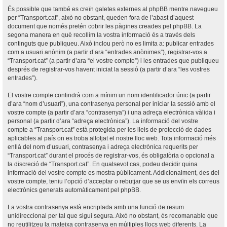
És possible que també es creïn galetes externes al phpBB mentre navegueu
per “Transport.cat”, això no obstant, queden fora de l’abast d’aquest
document que només pretén cobrir les pàgines creades pel phpBB. La
segona manera en què recollim la vostra informació és a través dels
continguts que publiqueu. Això inclou però no es limita a: publicar entrades
com a usuari anònim (a partir d’ara “entrades anònimes”), registrar-vos a
“Transport.cat” (a partir d’ara “el vostre compte”) i les entrades que publiqueu
després de registrar-vos havent iniciat la sessió (a partir d’ara “les vostres
entrades”).
El vostre compte contindrà com a mínim un nom identificador únic (a partir
d’ara “nom d’usuari”), una contrasenya personal per iniciar la sessió amb el
vostre compte (a partir d’ara “contrasenya”) i una adreça electrònica vàlida i
personal (a partir d’ara “adreça electrònica”). La informació del vostre
compte a “Transport.cat” està protegida per les lleis de protecció de dades
aplicables al país on es troba allotjat el nostre lloc web. Tota informació més
enllà del nom d’usuari, contrasenya i adreça electrònica requerits per
“Transport.cat” durant el procés de registrar-vos, és obligatòria o opcional a
la discreció de “Transport.cat”. En qualsevol cas, podeu decidir quina
informació del vostre compte es mostra públicament. Addicionalment, des del
vostre compte, teniu l’opció d’acceptar o rebutjar que se us enviïn els correus
electrònics generats automàticament pel phpBB.
La vostra contrasenya està encriptada amb una funció de resum
unidireccional per tal que sigui segura. Això no obstant, és recomanable que
no reutilitzeu la mateixa contrasenya en múltiples llocs web diferents. La