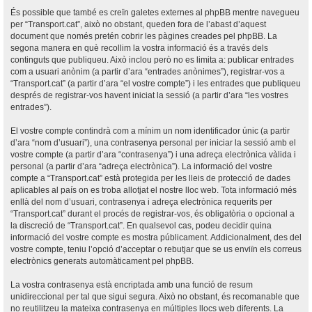
És possible que també es creïn galetes externes al phpBB mentre navegueu
per “Transport.cat”, això no obstant, queden fora de l’abast d’aquest
document que només pretén cobrir les pàgines creades pel phpBB. La
segona manera en què recollim la vostra informació és a través dels
continguts que publiqueu. Això inclou però no es limita a: publicar entrades
com a usuari anònim (a partir d’ara “entrades anònimes”), registrar-vos a
“Transport.cat” (a partir d’ara “el vostre compte”) i les entrades que publiqueu
després de registrar-vos havent iniciat la sessió (a partir d’ara “les vostres
entrades”).
El vostre compte contindrà com a mínim un nom identificador únic (a partir
d’ara “nom d’usuari”), una contrasenya personal per iniciar la sessió amb el
vostre compte (a partir d’ara “contrasenya”) i una adreça electrònica vàlida i
personal (a partir d’ara “adreça electrònica”). La informació del vostre
compte a “Transport.cat” està protegida per les lleis de protecció de dades
aplicables al país on es troba allotjat el nostre lloc web. Tota informació més
enllà del nom d’usuari, contrasenya i adreça electrònica requerits per
“Transport.cat” durant el procés de registrar-vos, és obligatòria o opcional a
la discreció de “Transport.cat”. En qualsevol cas, podeu decidir quina
informació del vostre compte es mostra públicament. Addicionalment, des del
vostre compte, teniu l’opció d’acceptar o rebutjar que se us enviïn els correus
electrònics generats automàticament pel phpBB.
La vostra contrasenya està encriptada amb una funció de resum
unidireccional per tal que sigui segura. Això no obstant, és recomanable que
no reutilitzeu la mateixa contrasenya en múltiples llocs web diferents. La