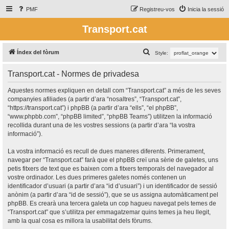
PMF
Registreu-vos
Inicia la sessió
Transport.cat
C
Índex del fòrum
Style:
e
Transport.cat - Normes de privadesa
r
c
Aquestes normes expliquen en detall com “Transport.cat” a més de les seves
companyies afiliades (a partir d’ara “nosaltres”, “Transport.cat”,
a
“https://transport.cat”) i phpBB (a partir d’ara “ells”, “el phpBB”,
“www.phpbb.com”, “phpBB limited”, “phpBB Teams”) utilitzen la informació
recollida durant una de les vostres sessions (a partir d’ara “la vostra
informació”).
La vostra informació es recull de dues maneres diferents. Primerament,
navegar per “Transport.cat” farà que el phpBB creï una sèrie de galetes, uns
petis fitxers de text que es baixen com a fitxers temporals del navegador al
vostre ordinador. Les dues primeres galetes només contenen un
identificador d’usuari (a partir d’ara “id d’usuari”) i un identificador de sessió
anònim (a partir d’ara “id de sessió”), que se us assigna automàticament pel
phpBB. Es crearà una tercera galeta un cop hagueu navegat pels temes de
“Transport.cat” que s’utilitza per emmagatzemar quins temes ja heu llegit,
amb la qual cosa es millora la usabilitat dels fòrums.