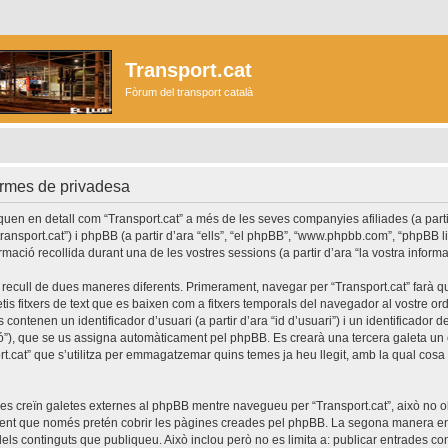
Transport.cat
Fòrum del transport català
ormes de privadesa
en en detall com “Transport.cat” a més de les seves companyies afiliades (a partir
//transport.cat”) i phpBB (a partir d’ara “ells”, “el phpBB”, “www.phpbb.com”, “phpBB 
ormació recollida durant una de les vostres sessions (a partir d’ara “la vostra informa
 recull de dues maneres diferents. Primerament, navegar per “Transport.cat” farà 
etis fitxers de text que es baixen com a fitxers temporals del navegador al vostre o
contenen un identificador d’usuari (a partir d’ara “id d’usuari”) i un identificador 
ssió”), que se us assigna automàticament pel phpBB. Es crearà una tercera galeta 
t.cat” que s’utilitza per emmagatzemar quins temes ja heu llegit, amb la qual cosa e
es creïn galetes externes al phpBB mentre navegueu per “Transport.cat”, això no o
ent que només pretén cobrir les pàgines creades pel phpBB. La segona manera en 
dels continguts que publiqueu. Això inclou però no es limita a: publicar entrades c