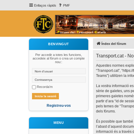
Enllaços ràpids
PMF
Índex del fòrum
BENVINGUT
Per accedir a totes les funcions,
Transport.cat - N
accedeix al fòrum o crea un compte
nou::
Aquestes normes expliqu
“Transport.cat”, “https:
Teams”) utilitzen la inf
La vostra informació es
Recorda’m
sèrie de galetes, uns p
primeres galetes només 
partir d’ara “id de se
Registreu-vos
pels temes de “Transpor
dels fòrums.
És possible que també 
MENU
l’abast d’aquest docum
informació és a través 