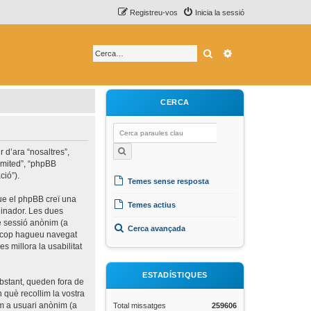
Registreu-vos
Inicia la sessió
Cerca
Cerca avançada
CERCA
 d’ara “nosaltres”,
limited”, “phpBB
ció”).
Temes sense resposta
que el phpBB creï una
Temes actius
rdinador. Les dues
de sessió anònim (a
Cerca avançada
un cop hagueu navegat
s millora la usabilitat
ESTADÍSTIQUES
bstant, queden fora de
què recollim la vostra
om a usuari anònim (a
Total missatges
259606