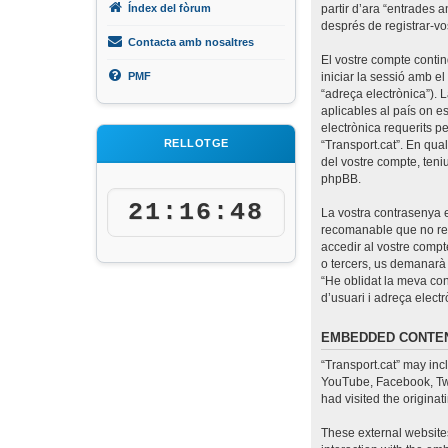
Índex del fòrum
partir d’ara “entrades a
després de registrar-vos
Contacta amb nosaltres
El vostre compte contin
PMF
iniciar la sessió amb el
“adreça electrònica”). 
aplicables al país on es
electrònica requerits pe
RELLOTGE
“Transport.cat”. En qua
del vostre compte, teni
phpBB.
21:16:49
La vostra contrasenya e
recomanable que no reut
accedir al vostre compte
o tercers, us demanarà 
“He oblidat la meva co
d’usuari i adreça elec
EMBEDDED CONTEN
“Transport.cat” may inc
YouTube, Facebook, Twit
had visited the originat
These external websites