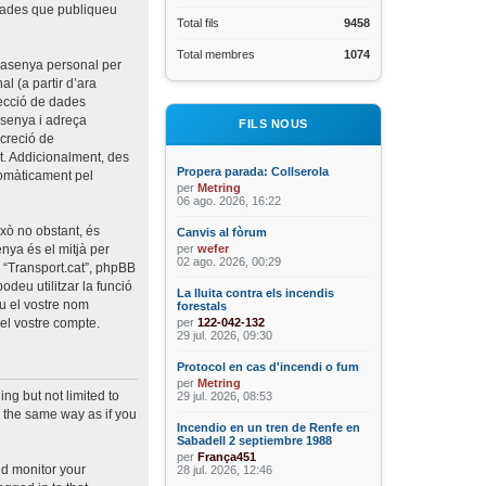
ntrades que publiqueu
Total fils
9458
Total membres
1074
trasenya personal per
al (a partir d’ara
tecció de dades
rasenya i adreça
FILS NOUS
screció de
t. Addicionalment, des
Propera parada: Collserola
utomàticament pel
per
Metring
06 ago. 2026, 16:22
xò no obstant, és
Canvis al fòrum
nya és el mitjà per
per
wefer
02 ago. 2026, 00:29
b “Transport.cat”, phpBB
deu utilitzar la funció
La lluita contra els incendis
u el vostre nom
forestals
el vostre compte.
per
122-042-132
29 jul. 2026, 09:30
Protocol en cas d'incendi o fum
per
Metring
ng but not limited to
29 jul. 2026, 08:53
 the same way as if you
Incendio en un tren de Renfe en
Sabadell 2 septiembre 1988
per
França451
nd monitor your
28 jul. 2026, 12:46