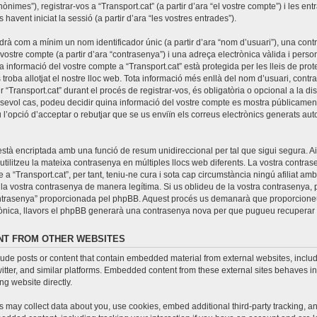
nònimes”), registrar-vos a “Transport.cat” (a partir d’ara “el vostre compte”) i les e
 havent iniciat la sessió (a partir d’ara “les vostres entrades”).
drà com a mínim un nom identificador únic (a partir d’ara “nom d’usuari”), una con
 vostre compte (a partir d’ara “contrasenya”) i una adreça electrònica vàlida i person
La informació del vostre compte a “Transport.cat” està protegida per les lleis de pro
 troba allotjat el nostre lloc web. Tota informació més enllà del nom d’usuari, cont
r “Transport.cat” durant el procés de registrar-vos, és obligatòria o opcional a la di
lsevol cas, podeu decidir quina informació del vostre compte es mostra públicamen
u l’opció d’acceptar o rebutjar que se us enviïn els correus electrònics generats a
stà encriptada amb una funció de resum unidireccional per tal que sigui segura. Ai
ilitzeu la mateixa contrasenya en múltiples llocs web diferents. La vostra contrase
 a “Transport.cat”, per tant, teniu-ne cura i sota cap circumstància ningú afiliat am
la vostra contrasenya de manera legítima. Si us oblideu de la vostra contrasenya, po
ntrasenya” proporcionada pel phpBB. Aquest procés us demanarà que proporcione
trònica, llavors el phpBB generarà una contrasenya nova per que pugueu recuperar 
T FROM OTHER WEBSITES
lude posts or content that contain embedded material from external websites, includi
ter, and similar platforms. Embedded content from these external sites behaves in
ing website directly.
 may collect data about you, use cookies, embed additional third-party tracking, a