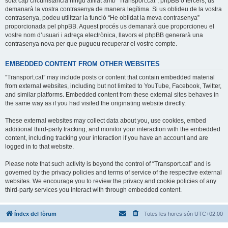
sota cap circumstància ningú afiliat amb “Transport.cat”, phpBB o tercers, us
demanarà la vostra contrasenya de manera legítima. Si us oblideu de la vostra
contrasenya, podeu utilitzar la funció “He oblidat la meva contrasenya”
proporcionada pel phpBB. Aquest procés us demanarà que proporcioneu el
vostre nom d’usuari i adreça electrònica, llavors el phpBB generarà una
contrasenya nova per que pugueu recuperar el vostre compte.
EMBEDDED CONTENT FROM OTHER WEBSITES
“Transport.cat” may include posts or content that contain embedded material
from external websites, including but not limited to YouTube, Facebook, Twitter,
and similar platforms. Embedded content from these external sites behaves in
the same way as if you had visited the originating website directly.
These external websites may collect data about you, use cookies, embed
additional third-party tracking, and monitor your interaction with the embedded
content, including tracking your interaction if you have an account and are
logged in to that website.
Please note that such activity is beyond the control of “Transport.cat” and is
governed by the privacy policies and terms of service of the respective external
websites. We encourage you to review the privacy and cookie policies of any
third-party services you interact with through embedded content.
Índex del fòrum
Totes les hores són
UTC+02:00