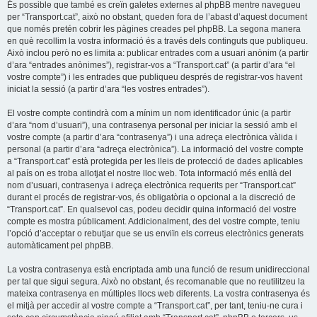
És possible que també es creïn galetes externes al phpBB mentre navegueu
per “Transport.cat”, això no obstant, queden fora de l’abast d’aquest document
que només pretén cobrir les pàgines creades pel phpBB. La segona manera
en què recollim la vostra informació és a través dels continguts que publiqueu.
Això inclou però no es limita a: publicar entrades com a usuari anònim (a partir
d’ara “entrades anònimes”), registrar-vos a “Transport.cat” (a partir d’ara “el
vostre compte”) i les entrades que publiqueu després de registrar-vos havent
iniciat la sessió (a partir d’ara “les vostres entrades”).
El vostre compte contindrà com a mínim un nom identificador únic (a partir
d’ara “nom d’usuari”), una contrasenya personal per iniciar la sessió amb el
vostre compte (a partir d’ara “contrasenya”) i una adreça electrònica vàlida i
personal (a partir d’ara “adreça electrònica”). La informació del vostre compte
a “Transport.cat” està protegida per les lleis de protecció de dades aplicables
al país on es troba allotjat el nostre lloc web. Tota informació més enllà del
nom d’usuari, contrasenya i adreça electrònica requerits per “Transport.cat”
durant el procés de registrar-vos, és obligatòria o opcional a la discreció de
“Transport.cat”. En qualsevol cas, podeu decidir quina informació del vostre
compte es mostra públicament. Addicionalment, des del vostre compte, teniu
l’opció d’acceptar o rebutjar que se us enviïn els correus electrònics generats
automàticament pel phpBB.
La vostra contrasenya està encriptada amb una funció de resum unidireccional
per tal que sigui segura. Això no obstant, és recomanable que no reutilitzeu la
mateixa contrasenya en múltiples llocs web diferents. La vostra contrasenya és
el mitjà per accedir al vostre compte a “Transport.cat”, per tant, teniu-ne cura i