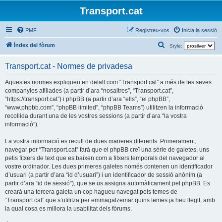
Transport.cat
PMF
Registreu-vos
Inicia la sessió
C
Índex del fòrum
Style:
e
Transport.cat - Normes de privadesa
r
c
Aquestes normes expliquen en detall com “Transport.cat” a més de les seves
companyies afiliades (a partir d’ara “nosaltres”, “Transport.cat”,
a
“https://transport.cat”) i phpBB (a partir d’ara “ells”, “el phpBB”,
“www.phpbb.com”, “phpBB limited”, “phpBB Teams”) utilitzen la informació
recollida durant una de les vostres sessions (a partir d’ara “la vostra
informació”).
La vostra informació es recull de dues maneres diferents. Primerament,
navegar per “Transport.cat” farà que el phpBB creï una sèrie de galetes, uns
petis fitxers de text que es baixen com a fitxers temporals del navegador al
vostre ordinador. Les dues primeres galetes només contenen un identificador
d’usuari (a partir d’ara “id d’usuari”) i un identificador de sessió anònim (a
partir d’ara “id de sessió”), que se us assigna automàticament pel phpBB. Es
crearà una tercera galeta un cop hagueu navegat pels temes de
“Transport.cat” que s’utilitza per emmagatzemar quins temes ja heu llegit, amb
la qual cosa es millora la usabilitat dels fòrums.