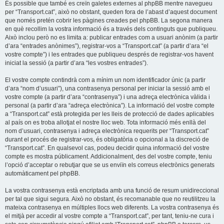
És possible que també es creïn galetes externes al phpBB mentre navegueu
per “Transport.cat”, això no obstant, queden fora de l’abast d’aquest document
que només pretén cobrir les pàgines creades pel phpBB. La segona manera
en què recollim la vostra informació és a través dels continguts que publiqueu.
Això inclou però no es limita a: publicar entrades com a usuari anònim (a partir
d’ara “entrades anònimes”), registrar-vos a “Transport.cat” (a partir d’ara “el
vostre compte”) i les entrades que publiqueu després de registrar-vos havent
iniciat la sessió (a partir d’ara “les vostres entrades”).
El vostre compte contindrà com a mínim un nom identificador únic (a partir
d’ara “nom d’usuari”), una contrasenya personal per iniciar la sessió amb el
vostre compte (a partir d’ara “contrasenya”) i una adreça electrònica vàlida i
personal (a partir d’ara “adreça electrònica”). La informació del vostre compte
a “Transport.cat” està protegida per les lleis de protecció de dades aplicables
al país on es troba allotjat el nostre lloc web. Tota informació més enllà del
nom d’usuari, contrasenya i adreça electrònica requerits per “Transport.cat”
durant el procés de registrar-vos, és obligatòria o opcional a la discreció de
“Transport.cat”. En qualsevol cas, podeu decidir quina informació del vostre
compte es mostra públicament. Addicionalment, des del vostre compte, teniu
l’opció d’acceptar o rebutjar que se us enviïn els correus electrònics generats
automàticament pel phpBB.
La vostra contrasenya està encriptada amb una funció de resum unidireccional
per tal que sigui segura. Això no obstant, és recomanable que no reutilitzeu la
mateixa contrasenya en múltiples llocs web diferents. La vostra contrasenya és
el mitjà per accedir al vostre compte a “Transport.cat”, per tant, teniu-ne cura i