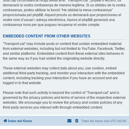
sota cap circumstància ningú afiliat amb “Transport.cat”, phpBB o tercers, us
demanarà la vostra contrasenya de manera legítima. Si us oblideu de la vostra
contrasenya, podeu utilitzar la funció “He oblidat la meva contrasenya”
proporcionada pel phpBB. Aquest procés us demanarà que proporcioneu el
vostre nom d’usuari i adreça electrònica, llavors el phpBB generarà una
contrasenya nova per que pugueu recuperar el vostre compte.
EMBEDDED CONTENT FROM OTHER WEBSITES
“Transport.cat” may include posts or content that contain embedded material
from external websites, including but not limited to YouTube, Facebook, Twitter,
and similar platforms. Embedded content from these external sites behaves in
the same way as if you had visited the originating website directly.
These external websites may collect data about you, use cookies, embed
additional third-party tracking, and monitor your interaction with the embedded
content, including tracking your interaction if you have an account and are
logged in to that website.
Please note that such activity is beyond the control of “Transport.cat” and is
governed by the privacy policies and terms of service of the respective external
websites. We encourage you to review the privacy and cookie policies of any
third-party services you interact with through embedded content.
Índex del fòrum
Totes les hores són
UTC+02:00