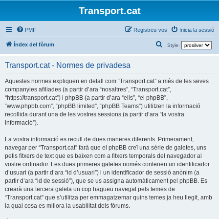
Transport.cat
PMF
Registreu-vos
Inicia la sessió
C
Índex del fòrum
Style:
e
Transport.cat - Normes de privadesa
r
c
Aquestes normes expliquen en detall com “Transport.cat” a més de les seves
companyies afiliades (a partir d’ara “nosaltres”, “Transport.cat”,
a
“https://transport.cat”) i phpBB (a partir d’ara “ells”, “el phpBB”,
“www.phpbb.com”, “phpBB limited”, “phpBB Teams”) utilitzen la informació
recollida durant una de les vostres sessions (a partir d’ara “la vostra
informació”).
La vostra informació es recull de dues maneres diferents. Primerament,
navegar per “Transport.cat” farà que el phpBB creï una sèrie de galetes, uns
petis fitxers de text que es baixen com a fitxers temporals del navegador al
vostre ordinador. Les dues primeres galetes només contenen un identificador
d’usuari (a partir d’ara “id d’usuari”) i un identificador de sessió anònim (a
partir d’ara “id de sessió”), que se us assigna automàticament pel phpBB. Es
crearà una tercera galeta un cop hagueu navegat pels temes de
“Transport.cat” que s’utilitza per emmagatzemar quins temes ja heu llegit, amb
la qual cosa es millora la usabilitat dels fòrums.