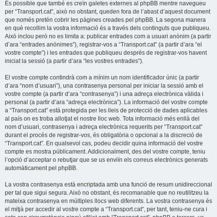
És possible que també es creïn galetes externes al phpBB mentre navegueu
per “Transport.cat”, això no obstant, queden fora de l’abast d’aquest document
que només pretén cobrir les pàgines creades pel phpBB. La segona manera
en què recollim la vostra informació és a través dels continguts que publiqueu.
Això inclou però no es limita a: publicar entrades com a usuari anònim (a partir
d’ara “entrades anònimes”), registrar-vos a “Transport.cat” (a partir d’ara “el
vostre compte”) i les entrades que publiqueu després de registrar-vos havent
iniciat la sessió (a partir d’ara “les vostres entrades”).
El vostre compte contindrà com a mínim un nom identificador únic (a partir
d’ara “nom d’usuari”), una contrasenya personal per iniciar la sessió amb el
vostre compte (a partir d’ara “contrasenya”) i una adreça electrònica vàlida i
personal (a partir d’ara “adreça electrònica”). La informació del vostre compte
a “Transport.cat” està protegida per les lleis de protecció de dades aplicables
al país on es troba allotjat el nostre lloc web. Tota informació més enllà del
nom d’usuari, contrasenya i adreça electrònica requerits per “Transport.cat”
durant el procés de registrar-vos, és obligatòria o opcional a la discreció de
“Transport.cat”. En qualsevol cas, podeu decidir quina informació del vostre
compte es mostra públicament. Addicionalment, des del vostre compte, teniu
l’opció d’acceptar o rebutjar que se us enviïn els correus electrònics generats
automàticament pel phpBB.
La vostra contrasenya està encriptada amb una funció de resum unidireccional
per tal que sigui segura. Això no obstant, és recomanable que no reutilitzeu la
mateixa contrasenya en múltiples llocs web diferents. La vostra contrasenya és
el mitjà per accedir al vostre compte a “Transport.cat”, per tant, teniu-ne cura i