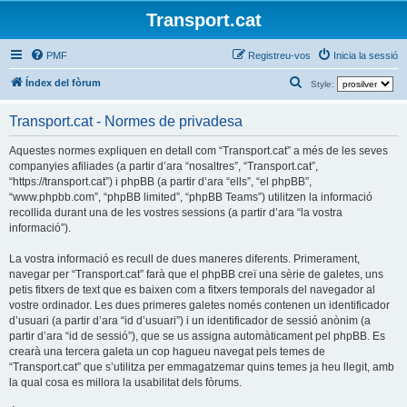
Transport.cat
PMF
Registreu-vos
Inicia la sessió
C
Índex del fòrum
Style:
e
Transport.cat - Normes de privadesa
r
c
Aquestes normes expliquen en detall com “Transport.cat” a més de les seves
companyies afiliades (a partir d’ara “nosaltres”, “Transport.cat”,
a
“https://transport.cat”) i phpBB (a partir d’ara “ells”, “el phpBB”,
“www.phpbb.com”, “phpBB limited”, “phpBB Teams”) utilitzen la informació
recollida durant una de les vostres sessions (a partir d’ara “la vostra
informació”).
La vostra informació es recull de dues maneres diferents. Primerament,
navegar per “Transport.cat” farà que el phpBB creï una sèrie de galetes, uns
petis fitxers de text que es baixen com a fitxers temporals del navegador al
vostre ordinador. Les dues primeres galetes només contenen un identificador
d’usuari (a partir d’ara “id d’usuari”) i un identificador de sessió anònim (a
partir d’ara “id de sessió”), que se us assigna automàticament pel phpBB. Es
crearà una tercera galeta un cop hagueu navegat pels temes de
“Transport.cat” que s’utilitza per emmagatzemar quins temes ja heu llegit, amb
la qual cosa es millora la usabilitat dels fòrums.