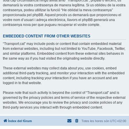
sota cap circumstància ningú afiliat amb “Transport.cat”, phpBB o tercers, us
demanarà la vostra contrasenya de manera legítima. Si us oblideu de la vostra
contrasenya, podeu utilitzar la funció “He oblidat la meva contrasenya”
proporcionada pel phpBB. Aquest procés us demanarà que proporcioneu el
vostre nom d’usuari i adreça electrònica, llavors el phpBB generarà una
contrasenya nova per que pugueu recuperar el vostre compte.
EMBEDDED CONTENT FROM OTHER WEBSITES
“Transport.cat” may include posts or content that contain embedded material
from external websites, including but not limited to YouTube, Facebook, Twitter,
and similar platforms. Embedded content from these external sites behaves in
the same way as if you had visited the originating website directly.
These external websites may collect data about you, use cookies, embed
additional third-party tracking, and monitor your interaction with the embedded
content, including tracking your interaction if you have an account and are
logged in to that website.
Please note that such activity is beyond the control of “Transport.cat” and is
governed by the privacy policies and terms of service of the respective external
websites. We encourage you to review the privacy and cookie policies of any
third-party services you interact with through embedded content.
Índex del fòrum
Totes les hores són
UTC+02:00