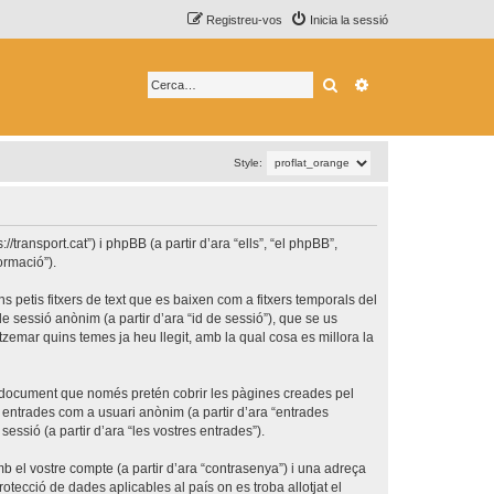
Registreu-vos
Inicia la sessió
Cerca
Cerca avançada
Style:
transport.cat”) i phpBB (a partir d’ara “ells”, “el phpBB”,
ormació”).
 petis fitxers de text que es baixen com a fitxers temporals del
e sessió anònim (a partir d’ara “id de sessió”), que se us
emar quins temes ja heu llegit, amb la qual cosa es millora la
t document que només pretén cobrir les pàgines creades pel
 entrades com a usuari anònim (a partir d’ara “entrades
sessió (a partir d’ara “les vostres entrades”).
b el vostre compte (a partir d’ara “contrasenya”) i una adreça
rotecció de dades aplicables al país on es troba allotjat el