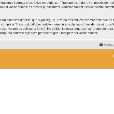
trasenya i adreça electrònica requerits per “Transport.cat” durant el procés de regis
ió del vostre compte es mostra públicament. Addicionalment, des del vostre compte, 
unidireccional per tal que sigui segura. Això no obstant, és recomanable que no re
re compte a “Transport.cat”, per tant, teniu-ne cura i sota cap circumstància ningú af
ntrasenya, podeu utilitzar la funció “He oblidat la meva contrasenya” proporciona
nerarà una contrasenya nova per que pugueu recuperar el vostre compte.
Contact