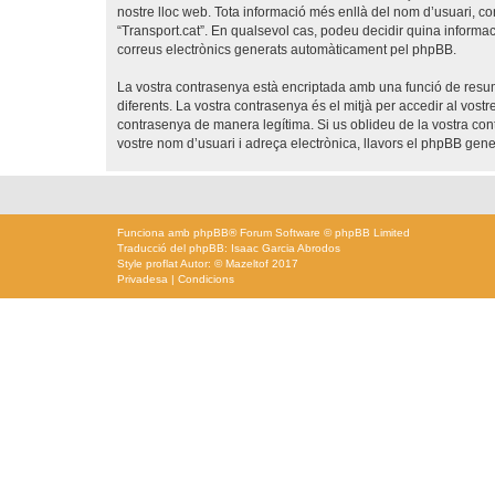
nostre lloc web. Tota informació més enllà del nom d’usuari, con
“Transport.cat”. En qualsevol cas, podeu decidir quina informac
correus electrònics generats automàticament pel phpBB.
La vostra contrasenya està encriptada amb una funció de resum 
diferents. La vostra contrasenya és el mitjà per accedir al vost
contrasenya de manera legítima. Si us oblideu de la vostra co
vostre nom d’usuari i adreça electrònica, llavors el phpBB ge
Funciona amb
phpBB
® Forum Software © phpBB Limited
Traducció del phpBB: Isaac Garcia Abrodos
Style
proflat
Autor: ©
Mazeltof
2017
Privadesa
|
Condicions