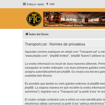
Enllaços ràpids
PMF
Índex del fòrum
Transport.cat - Normes de privadesa
Aquestes normes expliquen en detall com “Transport.cat” a més de 
“www.phpbb.com”, “phpBB limited”, “phpBB Teams”) utilitzen la in
La vostra informació es recull de dues maneres diferents. Prime
navegador al vostre ordinador. Les dues primeres galetes només c
assigna automàticament pel phpBB. Es crearà una tercera galet
usabilitat dels fòrums.
És possible que també es creïn galetes externes al phpBB ment
phpBB. La segona manera en què recollim la vostra informació é
anònimes”), registrar-vos a “Transport.cat” (a partir d’ara “el vo
El vostre compte contindrà com a mínim un nom identificador úni
electrònica vàlida i personal (a partir d’ara “adreça electrònica