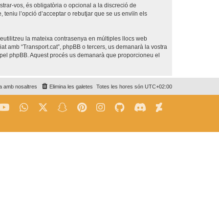
trar-vos, és obligatòria o opcional a la discreció de
teniu l’opció d’acceptar o rebutjar que se us enviïn els
utilitzeu la mateixa contrasenya en múltiples llocs web
iliat amb “Transport.cat”, phpBB o tercers, us demanarà la vostra
da pel phpBB. Aquest procés us demanarà que proporcioneu el
a amb nosaltres
Elimina les galetes
Totes les hores són
UTC+02:00