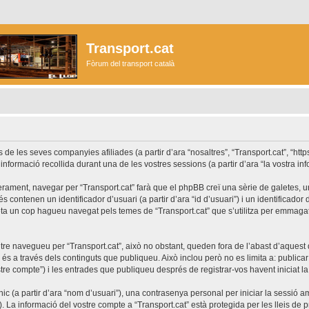
Transport.cat
Fòrum del transport català
les seves companyies afiliades (a partir d’ara “nosaltres”, “Transport.cat”, “https://
formació recollida durant una de les vostres sessions (a partir d’ara “la vostra inf
rament, navegar per “Transport.cat” farà que el phpBB creï una sèrie de galetes, uns
ontenen un identificador d’usuari (a partir d’ara “id d’usuari”) i un identificador d
a un cop hagueu navegat pels temes de “Transport.cat” que s’utilitza per emmagatz
re navegueu per “Transport.cat”, això no obstant, queden fora de l’abast d’aques
s a través dels continguts que publiqueu. Això inclou però no es limita a: publicar
stre compte”) i les entrades que publiqueu després de registrar-vos havent iniciat la 
c (a partir d’ara “nom d’usuari”), una contrasenya personal per iniciar la sessió am
”). La informació del vostre compte a “Transport.cat” està protegida per les lleis de p