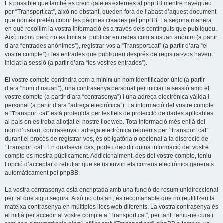
És possible que també es creïn galetes externes al phpBB mentre navegueu
per “Transport.cat”, això no obstant, queden fora de l’abast d’aquest document
que només pretén cobrir les pàgines creades pel phpBB. La segona manera
en què recollim la vostra informació és a través dels continguts que publiqueu.
Això inclou però no es limita a: publicar entrades com a usuari anònim (a partir
d’ara “entrades anònimes”), registrar-vos a “Transport.cat” (a partir d’ara “el
vostre compte”) i les entrades que publiqueu després de registrar-vos havent
iniciat la sessió (a partir d’ara “les vostres entrades”).
El vostre compte contindrà com a mínim un nom identificador únic (a partir
d’ara “nom d’usuari”), una contrasenya personal per iniciar la sessió amb el
vostre compte (a partir d’ara “contrasenya”) i una adreça electrònica vàlida i
personal (a partir d’ara “adreça electrònica”). La informació del vostre compte
a “Transport.cat” està protegida per les lleis de protecció de dades aplicables
al país on es troba allotjat el nostre lloc web. Tota informació més enllà del
nom d’usuari, contrasenya i adreça electrònica requerits per “Transport.cat”
durant el procés de registrar-vos, és obligatòria o opcional a la discreció de
“Transport.cat”. En qualsevol cas, podeu decidir quina informació del vostre
compte es mostra públicament. Addicionalment, des del vostre compte, teniu
l’opció d’acceptar o rebutjar que se us enviïn els correus electrònics generats
automàticament pel phpBB.
La vostra contrasenya està encriptada amb una funció de resum unidireccional
per tal que sigui segura. Això no obstant, és recomanable que no reutilitzeu la
mateixa contrasenya en múltiples llocs web diferents. La vostra contrasenya és
el mitjà per accedir al vostre compte a “Transport.cat”, per tant, teniu-ne cura i