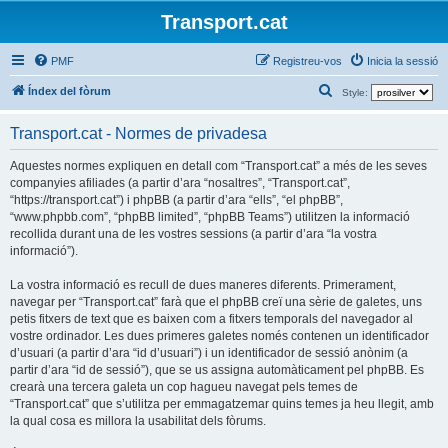
Transport.cat
PMF
Registreu-vos
Inicia la sessió
C
Índex del fòrum
Style:
e
Transport.cat - Normes de privadesa
r
c
Aquestes normes expliquen en detall com “Transport.cat” a més de les seves
companyies afiliades (a partir d’ara “nosaltres”, “Transport.cat”,
a
“https://transport.cat”) i phpBB (a partir d’ara “ells”, “el phpBB”,
“www.phpbb.com”, “phpBB limited”, “phpBB Teams”) utilitzen la informació
recollida durant una de les vostres sessions (a partir d’ara “la vostra
informació”).
La vostra informació es recull de dues maneres diferents. Primerament,
navegar per “Transport.cat” farà que el phpBB creï una sèrie de galetes, uns
petis fitxers de text que es baixen com a fitxers temporals del navegador al
vostre ordinador. Les dues primeres galetes només contenen un identificador
d’usuari (a partir d’ara “id d’usuari”) i un identificador de sessió anònim (a
partir d’ara “id de sessió”), que se us assigna automàticament pel phpBB. Es
crearà una tercera galeta un cop hagueu navegat pels temes de
“Transport.cat” que s’utilitza per emmagatzemar quins temes ja heu llegit, amb
la qual cosa es millora la usabilitat dels fòrums.