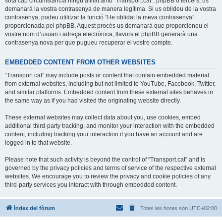
sota cap circumstància ningú afiliat amb “Transport.cat”, phpBB o tercers, us
demanarà la vostra contrasenya de manera legítima. Si us oblideu de la vostra
contrasenya, podeu utilitzar la funció “He oblidat la meva contrasenya”
proporcionada pel phpBB. Aquest procés us demanarà que proporcioneu el
vostre nom d’usuari i adreça electrònica, llavors el phpBB generarà una
contrasenya nova per que pugueu recuperar el vostre compte.
EMBEDDED CONTENT FROM OTHER WEBSITES
“Transport.cat” may include posts or content that contain embedded material
from external websites, including but not limited to YouTube, Facebook, Twitter,
and similar platforms. Embedded content from these external sites behaves in
the same way as if you had visited the originating website directly.
These external websites may collect data about you, use cookies, embed
additional third-party tracking, and monitor your interaction with the embedded
content, including tracking your interaction if you have an account and are
logged in to that website.
Please note that such activity is beyond the control of “Transport.cat” and is
governed by the privacy policies and terms of service of the respective external
websites. We encourage you to review the privacy and cookie policies of any
third-party services you interact with through embedded content.
Índex del fòrum
Totes les hores són
UTC+02:00