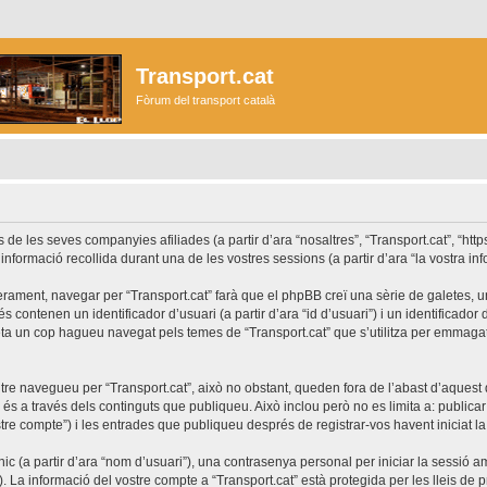
Transport.cat
Fòrum del transport català
les seves companyies afiliades (a partir d’ara “nosaltres”, “Transport.cat”, “https://
formació recollida durant una de les vostres sessions (a partir d’ara “la vostra inf
rament, navegar per “Transport.cat” farà que el phpBB creï una sèrie de galetes, uns
ontenen un identificador d’usuari (a partir d’ara “id d’usuari”) i un identificador d
a un cop hagueu navegat pels temes de “Transport.cat” que s’utilitza per emmagatz
re navegueu per “Transport.cat”, això no obstant, queden fora de l’abast d’aques
s a través dels continguts que publiqueu. Això inclou però no es limita a: publicar
stre compte”) i les entrades que publiqueu després de registrar-vos havent iniciat la 
c (a partir d’ara “nom d’usuari”), una contrasenya personal per iniciar la sessió am
”). La informació del vostre compte a “Transport.cat” està protegida per les lleis de p