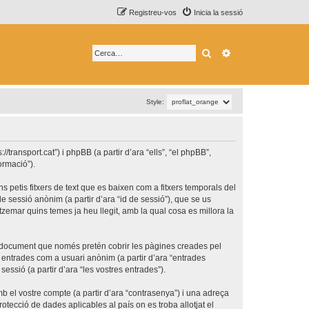
Registreu-vos
Inicia la sessió
Cerca
Cerca avançada
Style:
transport.cat”) i phpBB (a partir d’ara “ells”, “el phpBB”,
ormació”).
 petis fitxers de text que es baixen com a fitxers temporals del
e sessió anònim (a partir d’ara “id de sessió”), que se us
emar quins temes ja heu llegit, amb la qual cosa es millora la
t document que només pretén cobrir les pàgines creades pel
 entrades com a usuari anònim (a partir d’ara “entrades
sessió (a partir d’ara “les vostres entrades”).
b el vostre compte (a partir d’ara “contrasenya”) i una adreça
rotecció de dades aplicables al país on es troba allotjat el