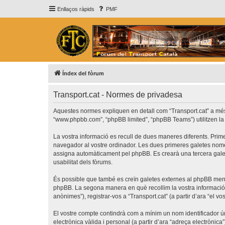
Enllaços ràpids
PMF
Índex del fòrum
Transport.cat - Normes de privadesa
Aquestes normes expliquen en detall com “Transport.cat” a més de 
“www.phpbb.com”, “phpBB limited”, “phpBB Teams”) utilitzen la in
La vostra informació es recull de dues maneres diferents. Prime
navegador al vostre ordinador. Les dues primeres galetes només c
assigna automàticament pel phpBB. Es crearà una tercera galet
usabilitat dels fòrums.
És possible que també es creïn galetes externes al phpBB ment
phpBB. La segona manera en què recollim la vostra informació é
anònimes”), registrar-vos a “Transport.cat” (a partir d’ara “el vo
El vostre compte contindrà com a mínim un nom identificador úni
electrònica vàlida i personal (a partir d’ara “adreça electrònica