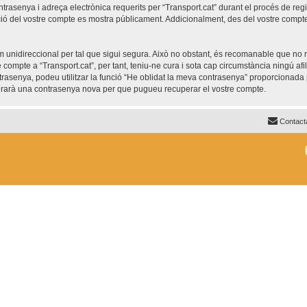
trasenya i adreça electrònica requerits per “Transport.cat” durant el procés de regis
ió del vostre compte es mostra públicament. Addicionalment, des del vostre compte, 
unidireccional per tal que sigui segura. Això no obstant, és recomanable que no re
re compte a “Transport.cat”, per tant, teniu-ne cura i sota cap circumstància ningú af
ntrasenya, podeu utilitzar la funció “He oblidat la meva contrasenya” proporciona
nerarà una contrasenya nova per que pugueu recuperar el vostre compte.
Contact