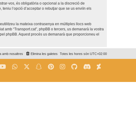
trar-vos, és obligatòria o opcional a la discreció de
teniu l’opció d’acceptar o rebutjar que se us enviïn els
utilitzeu la mateixa contrasenya en múltiples llocs web
iliat amb “Transport.cat”, phpBB o tercers, us demanarà la vostra
da pel phpBB. Aquest procés us demanarà que proporcioneu el
a amb nosaltres
Elimina les galetes
Totes les hores són
UTC+02:00