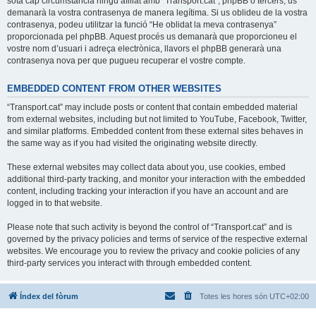
sota cap circumstància ningú afiliat amb “Transport.cat”, phpBB o tercers, us
demanarà la vostra contrasenya de manera legítima. Si us oblideu de la vostra
contrasenya, podeu utilitzar la funció “He oblidat la meva contrasenya”
proporcionada pel phpBB. Aquest procés us demanarà que proporcioneu el
vostre nom d’usuari i adreça electrònica, llavors el phpBB generarà una
contrasenya nova per que pugueu recuperar el vostre compte.
EMBEDDED CONTENT FROM OTHER WEBSITES
“Transport.cat” may include posts or content that contain embedded material
from external websites, including but not limited to YouTube, Facebook, Twitter,
and similar platforms. Embedded content from these external sites behaves in
the same way as if you had visited the originating website directly.
These external websites may collect data about you, use cookies, embed
additional third-party tracking, and monitor your interaction with the embedded
content, including tracking your interaction if you have an account and are
logged in to that website.
Please note that such activity is beyond the control of “Transport.cat” and is
governed by the privacy policies and terms of service of the respective external
websites. We encourage you to review the privacy and cookie policies of any
third-party services you interact with through embedded content.
Índex del fòrum
Totes les hores són
UTC+02:00