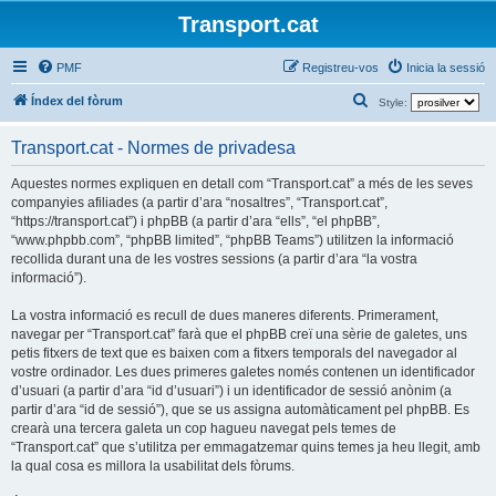
Transport.cat
PMF
Registreu-vos
Inicia la sessió
C
Índex del fòrum
Style:
e
Transport.cat - Normes de privadesa
r
c
Aquestes normes expliquen en detall com “Transport.cat” a més de les seves
companyies afiliades (a partir d’ara “nosaltres”, “Transport.cat”,
a
“https://transport.cat”) i phpBB (a partir d’ara “ells”, “el phpBB”,
“www.phpbb.com”, “phpBB limited”, “phpBB Teams”) utilitzen la informació
recollida durant una de les vostres sessions (a partir d’ara “la vostra
informació”).
La vostra informació es recull de dues maneres diferents. Primerament,
navegar per “Transport.cat” farà que el phpBB creï una sèrie de galetes, uns
petis fitxers de text que es baixen com a fitxers temporals del navegador al
vostre ordinador. Les dues primeres galetes només contenen un identificador
d’usuari (a partir d’ara “id d’usuari”) i un identificador de sessió anònim (a
partir d’ara “id de sessió”), que se us assigna automàticament pel phpBB. Es
crearà una tercera galeta un cop hagueu navegat pels temes de
“Transport.cat” que s’utilitza per emmagatzemar quins temes ja heu llegit, amb
la qual cosa es millora la usabilitat dels fòrums.