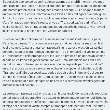
És possible que també es creïn galetes externes al phpBB mentre navegueu
per “Transport.cat”, això no obstant, queden fora de l’abast d’aquest document
que només pretén cobrir les pàgines creades pel phpBB. La segona manera
en què recollim la vostra informació és a través dels continguts que publiqueu.
Això inclou però no es limita a: publicar entrades com a usuari anònim (a partir
d’ara “entrades anònimes”), registrar-vos a “Transport.cat” (a partir d’ara “el
vostre compte”) i les entrades que publiqueu després de registrar-vos havent
iniciat la sessió (a partir d’ara “les vostres entrades”).
El vostre compte contindrà com a mínim un nom identificador únic (a partir
d’ara “nom d’usuari”), una contrasenya personal per iniciar la sessió amb el
vostre compte (a partir d’ara “contrasenya”) i una adreça electrònica vàlida i
personal (a partir d’ara “adreça electrònica”). La informació del vostre compte
a “Transport.cat” està protegida per les lleis de protecció de dades aplicables
al país on es troba allotjat el nostre lloc web. Tota informació més enllà del
nom d’usuari, contrasenya i adreça electrònica requerits per “Transport.cat”
durant el procés de registrar-vos, és obligatòria o opcional a la discreció de
“Transport.cat”. En qualsevol cas, podeu decidir quina informació del vostre
compte es mostra públicament. Addicionalment, des del vostre compte, teniu
l’opció d’acceptar o rebutjar que se us enviïn els correus electrònics generats
automàticament pel phpBB.
La vostra contrasenya està encriptada amb una funció de resum unidireccional
per tal que sigui segura. Això no obstant, és recomanable que no reutilitzeu la
mateixa contrasenya en múltiples llocs web diferents. La vostra contrasenya és
el mitjà per accedir al vostre compte a “Transport.cat”, per tant, teniu-ne cura i