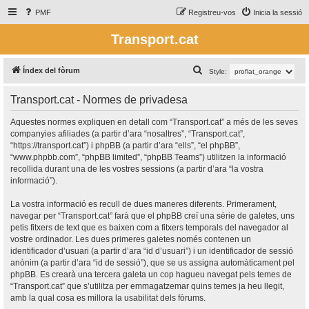
PMF
Registreu-vos
Inicia la sessió
Transport.cat
C
Índex del fòrum
Style:
e
Transport.cat - Normes de privadesa
r
c
Aquestes normes expliquen en detall com “Transport.cat” a més de les seves
companyies afiliades (a partir d’ara “nosaltres”, “Transport.cat”,
a
“https://transport.cat”) i phpBB (a partir d’ara “ells”, “el phpBB”,
“www.phpbb.com”, “phpBB limited”, “phpBB Teams”) utilitzen la informació
recollida durant una de les vostres sessions (a partir d’ara “la vostra
informació”).
La vostra informació es recull de dues maneres diferents. Primerament,
navegar per “Transport.cat” farà que el phpBB creï una sèrie de galetes, uns
petis fitxers de text que es baixen com a fitxers temporals del navegador al
vostre ordinador. Les dues primeres galetes només contenen un
identificador d’usuari (a partir d’ara “id d’usuari”) i un identificador de sessió
anònim (a partir d’ara “id de sessió”), que se us assigna automàticament pel
phpBB. Es crearà una tercera galeta un cop hagueu navegat pels temes de
“Transport.cat” que s’utilitza per emmagatzemar quins temes ja heu llegit,
amb la qual cosa es millora la usabilitat dels fòrums.