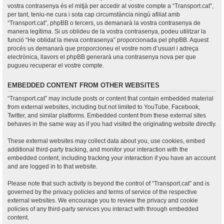
vostra contrasenya és el mitjà per accedir al vostre compte a “Transport.cat”,
per tant, teniu-ne cura i sota cap circumstància ningú afiliat amb
“Transport.cat”, phpBB o tercers, us demanarà la vostra contrasenya de
manera legítima. Si us oblideu de la vostra contrasenya, podeu utilitzar la
funció “He oblidat la meva contrasenya” proporcionada pel phpBB. Aquest
procés us demanarà que proporcioneu el vostre nom d’usuari i adreça
electrònica, llavors el phpBB generarà una contrasenya nova per que
pugueu recuperar el vostre compte.
EMBEDDED CONTENT FROM OTHER WEBSITES
“Transport.cat” may include posts or content that contain embedded material
from external websites, including but not limited to YouTube, Facebook,
Twitter, and similar platforms. Embedded content from these external sites
behaves in the same way as if you had visited the originating website directly.
These external websites may collect data about you, use cookies, embed
additional third-party tracking, and monitor your interaction with the
embedded content, including tracking your interaction if you have an account
and are logged in to that website.
Please note that such activity is beyond the control of “Transport.cat” and is
governed by the privacy policies and terms of service of the respective
external websites. We encourage you to review the privacy and cookie
policies of any third-party services you interact with through embedded
content.