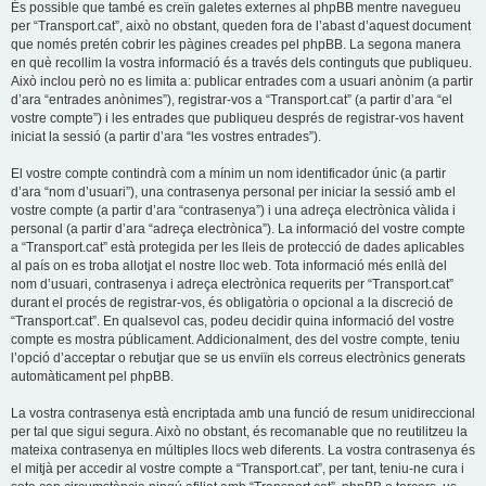
És possible que també es creïn galetes externes al phpBB mentre navegueu
per “Transport.cat”, això no obstant, queden fora de l’abast d’aquest document
que només pretén cobrir les pàgines creades pel phpBB. La segona manera
en què recollim la vostra informació és a través dels continguts que publiqueu.
Això inclou però no es limita a: publicar entrades com a usuari anònim (a partir
d’ara “entrades anònimes”), registrar-vos a “Transport.cat” (a partir d’ara “el
vostre compte”) i les entrades que publiqueu després de registrar-vos havent
iniciat la sessió (a partir d’ara “les vostres entrades”).
El vostre compte contindrà com a mínim un nom identificador únic (a partir
d’ara “nom d’usuari”), una contrasenya personal per iniciar la sessió amb el
vostre compte (a partir d’ara “contrasenya”) i una adreça electrònica vàlida i
personal (a partir d’ara “adreça electrònica”). La informació del vostre compte
a “Transport.cat” està protegida per les lleis de protecció de dades aplicables
al país on es troba allotjat el nostre lloc web. Tota informació més enllà del
nom d’usuari, contrasenya i adreça electrònica requerits per “Transport.cat”
durant el procés de registrar-vos, és obligatòria o opcional a la discreció de
“Transport.cat”. En qualsevol cas, podeu decidir quina informació del vostre
compte es mostra públicament. Addicionalment, des del vostre compte, teniu
l’opció d’acceptar o rebutjar que se us enviïn els correus electrònics generats
automàticament pel phpBB.
La vostra contrasenya està encriptada amb una funció de resum unidireccional
per tal que sigui segura. Això no obstant, és recomanable que no reutilitzeu la
mateixa contrasenya en múltiples llocs web diferents. La vostra contrasenya és
el mitjà per accedir al vostre compte a “Transport.cat”, per tant, teniu-ne cura i