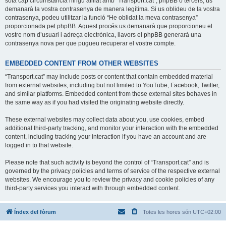
sota cap circumstància ningú afiliat amb “Transport.cat”, phpBB o tercers, us
demanarà la vostra contrasenya de manera legítima. Si us oblideu de la vostra
contrasenya, podeu utilitzar la funció “He oblidat la meva contrasenya”
proporcionada pel phpBB. Aquest procés us demanarà que proporcioneu el
vostre nom d’usuari i adreça electrònica, llavors el phpBB generarà una
contrasenya nova per que pugueu recuperar el vostre compte.
EMBEDDED CONTENT FROM OTHER WEBSITES
“Transport.cat” may include posts or content that contain embedded material
from external websites, including but not limited to YouTube, Facebook, Twitter,
and similar platforms. Embedded content from these external sites behaves in
the same way as if you had visited the originating website directly.
These external websites may collect data about you, use cookies, embed
additional third-party tracking, and monitor your interaction with the embedded
content, including tracking your interaction if you have an account and are
logged in to that website.
Please note that such activity is beyond the control of “Transport.cat” and is
governed by the privacy policies and terms of service of the respective external
websites. We encourage you to review the privacy and cookie policies of any
third-party services you interact with through embedded content.
Índex del fòrum
Totes les hores són
UTC+02:00