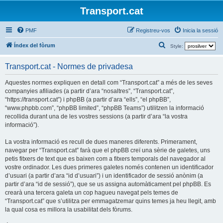
Transport.cat
PMF
Registreu-vos
Inicia la sessió
C
Índex del fòrum
Style:
e
Transport.cat - Normes de privadesa
r
c
Aquestes normes expliquen en detall com “Transport.cat” a més de les seves
companyies afiliades (a partir d’ara “nosaltres”, “Transport.cat”,
a
“https://transport.cat”) i phpBB (a partir d’ara “ells”, “el phpBB”,
“www.phpbb.com”, “phpBB limited”, “phpBB Teams”) utilitzen la informació
recollida durant una de les vostres sessions (a partir d’ara “la vostra
informació”).
La vostra informació es recull de dues maneres diferents. Primerament,
navegar per “Transport.cat” farà que el phpBB creï una sèrie de galetes, uns
petis fitxers de text que es baixen com a fitxers temporals del navegador al
vostre ordinador. Les dues primeres galetes només contenen un identificador
d’usuari (a partir d’ara “id d’usuari”) i un identificador de sessió anònim (a
partir d’ara “id de sessió”), que se us assigna automàticament pel phpBB. Es
crearà una tercera galeta un cop hagueu navegat pels temes de
“Transport.cat” que s’utilitza per emmagatzemar quins temes ja heu llegit, amb
la qual cosa es millora la usabilitat dels fòrums.