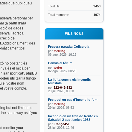
ntrades que publiqueu
Total fils
9458
Total membres
1074
trasenya personal per
al (a partir d’ara
tecció de dades
rasenya i adreça
FILS NOUS
screció de
t. Addicionalment, des
Propera parada: Collserola
utomàticament pel
per
Metring
06 ago. 2026, 16:22
xò no obstant, és
Canvis al fòrum
per
wefer
nya és el mitjà per
02 ago. 2026, 00:29
b “Transport.cat”, phpBB
deu utilitzar la funció
La lluita contra els incendis
u el vostre nom
forestals
per
122-042-132
el vostre compte.
29 jul. 2026, 09:30
Protocol en cas d'incendi o fum
per
Metring
29 jul. 2026, 08:53
ng but not limited to
 the same way as if you
Incendio en un tren de Renfe en
Sabadell 2 septiembre 1988
per
França451
28 jul. 2026, 12:46
nd monitor your