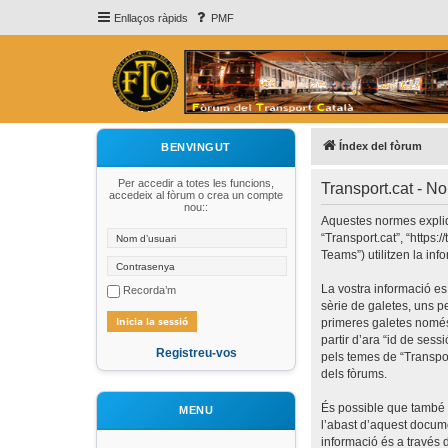
Enllaços ràpids
PMF
Índex del fòrum
BENVINGUT
Per accedir a totes les funcions,
Transport.cat - N
accedeix al fòrum o crea un compte
nou::
Aquestes normes expliqu
“Transport.cat”, “https:
Teams”) utilitzen la inf
La vostra informació es
Recorda’m
sèrie de galetes, uns p
primeres galetes només 
partir d’ara “id de se
Registreu-vos
pels temes de “Transpor
dels fòrums.
És possible que també 
MENU
l’abast d’aquest docum
informació és a través 