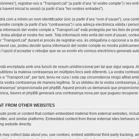
nònimes”), registrar-vos a “Transport.cat” (a partir d’ara “el vostre compte”) i les e
 havent iniciat la sessió (a partir d’ara “les vostres entrades”).
drà com a mínim un nom identificador únic (a partir d’ara “nom d’usuari”), una con
 vostre compte (a partir d’ara “contrasenya”) i una adreça electrònica vàlida i person
La informació del vostre compte a “Transport.cat” està protegida per les lleis de pro
 troba allotjat el nostre lloc web. Tota informació més enllà del nom d’usuari, cont
r “Transport.cat” durant el procés de registrar-vos, és obligatòria o opcional a la di
lsevol cas, podeu decidir quina informació del vostre compte es mostra públicamen
u l’opció d’acceptar o rebutjar que se us enviïn els correus electrònics generats a
stà encriptada amb una funció de resum unidireccional per tal que sigui segura. Ai
ilitzeu la mateixa contrasenya en múltiples llocs web diferents. La vostra contrase
 a “Transport.cat”, per tant, teniu-ne cura i sota cap circumstància ningú afiliat am
la vostra contrasenya de manera legítima. Si us oblideu de la vostra contrasenya, po
ntrasenya” proporcionada pel phpBB. Aquest procés us demanarà que proporcione
trònica, llavors el phpBB generarà una contrasenya nova per que pugueu recuperar 
T FROM OTHER WEBSITES
lude posts or content that contain embedded material from external websites, includi
ter, and similar platforms. Embedded content from these external sites behaves in
ing website directly.
 may collect data about you, use cookies, embed additional third-party tracking, a