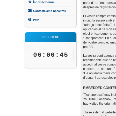
Índex del fòrum
partir d’ara “entrades a
després de registrar-vos
Contacta amb nosaltres
El vostre compte contin
PMF
iniciar la sessió amb el
“adreça electrònica”). 
aplicables al país on es
electrònica requerits pe
RELLOTGE
“Transport.cat”. En qua
del vostre compte, teni
phpBB.
06:00:45
La vostra contrasenya e
recomanable que no reut
accedir al vostre compte
o tercers, us demanarà 
“He oblidat la meva co
d’usuari i adreça elec
EMBEDDED CONTEN
“Transport.cat” may inc
YouTube, Facebook, Twit
had visited the originat
These external websites