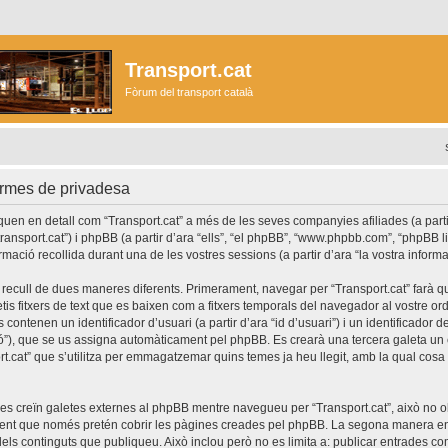
Transport.cat
Fòrum del transport català
ormes de privadesa
en en detall com “Transport.cat” a més de les seves companyies afiliades (a partir
//transport.cat”) i phpBB (a partir d’ara “ells”, “el phpBB”, “www.phpbb.com”, “phpBB 
ormació recollida durant una de les vostres sessions (a partir d’ara “la vostra informa
 recull de dues maneres diferents. Primerament, navegar per “Transport.cat” farà 
etis fitxers de text que es baixen com a fitxers temporals del navegador al vostre o
contenen un identificador d’usuari (a partir d’ara “id d’usuari”) i un identificador 
ssió”), que se us assigna automàticament pel phpBB. Es crearà una tercera galeta 
t.cat” que s’utilitza per emmagatzemar quins temes ja heu llegit, amb la qual cosa e
es creïn galetes externes al phpBB mentre navegueu per “Transport.cat”, això no o
ent que només pretén cobrir les pàgines creades pel phpBB. La segona manera en 
dels continguts que publiqueu. Això inclou però no es limita a: publicar entrades c