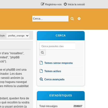
Registreu-vos
Inicia la sessió
Cerca
Cerca avançada
CERCA
Style:
 d’ara “nosaltres”,
limited”, “phpBB
ció”).
Temes sense resposta
que el phpBB creï una
Temes actius
rdinador. Les dues
de sessió anònim (a
Cerca avançada
un cop hagueu navegat
s millora la usabilitat
ESTADÍSTIQUES
bstant, queden fora de
què recollim la vostra
Total missatges
259607
om a usuari anònim (a