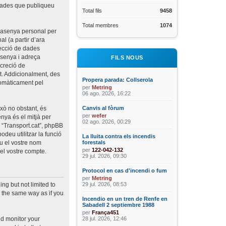
ntrades que publiqueu
Total fils
9458
Total membres
1074
trasenya personal per
al (a partir d’ara
tecció de dades
rasenya i adreça
FILS NOUS
screció de
t. Addicionalment, des
Propera parada: Collserola
utomàticament pel
per
Metring
06 ago. 2026, 16:22
xò no obstant, és
Canvis al fòrum
per
wefer
nya és el mitjà per
02 ago. 2026, 00:29
b “Transport.cat”, phpBB
deu utilitzar la funció
La lluita contra els incendis
u el vostre nom
forestals
per
122-042-132
el vostre compte.
29 jul. 2026, 09:30
Protocol en cas d'incendi o fum
per
Metring
29 jul. 2026, 08:53
ng but not limited to
 the same way as if you
Incendio en un tren de Renfe en
Sabadell 2 septiembre 1988
per
França451
28 jul. 2026, 12:46
nd monitor your