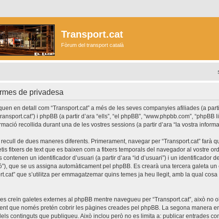
Transport.cat
Fòrum del transport català
ormes de privadesa
en en detall com “Transport.cat” a més de les seves companyies afiliades (a partir
//transport.cat”) i phpBB (a partir d’ara “ells”, “el phpBB”, “www.phpbb.com”, “phpBB 
ormació recollida durant una de les vostres sessions (a partir d’ara “la vostra informa
 recull de dues maneres diferents. Primerament, navegar per “Transport.cat” farà 
etis fitxers de text que es baixen com a fitxers temporals del navegador al vostre o
contenen un identificador d’usuari (a partir d’ara “id d’usuari”) i un identificador 
ssió”), que se us assigna automàticament pel phpBB. Es crearà una tercera galeta 
t.cat” que s’utilitza per emmagatzemar quins temes ja heu llegit, amb la qual cosa e
es creïn galetes externes al phpBB mentre navegueu per “Transport.cat”, això no o
ent que només pretén cobrir les pàgines creades pel phpBB. La segona manera en 
dels continguts que publiqueu. Això inclou però no es limita a: publicar entrades c