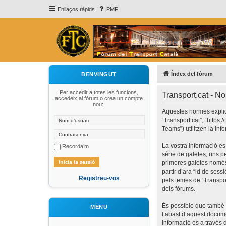
Enllaços ràpids
PMF
Índex del fòrum
BENVINGUT
Per accedir a totes les funcions,
Transport.cat - N
accedeix al fòrum o crea un compte
nou::
Aquestes normes expliqu
“Transport.cat”, “https:
Teams”) utilitzen la inf
La vostra informació es
Recorda’m
sèrie de galetes, uns p
primeres galetes només 
partir d’ara “id de se
Registreu-vos
pels temes de “Transpor
dels fòrums.
És possible que també 
MENU
l’abast d’aquest docum
informació és a través 