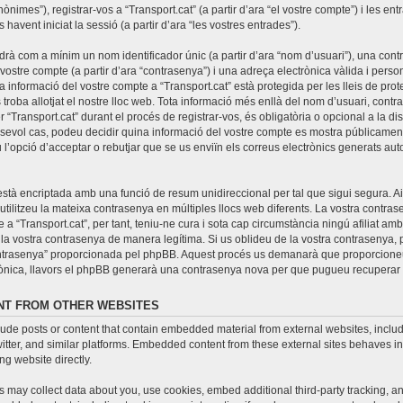
nònimes”), registrar-vos a “Transport.cat” (a partir d’ara “el vostre compte”) i les e
 havent iniciat la sessió (a partir d’ara “les vostres entrades”).
drà com a mínim un nom identificador únic (a partir d’ara “nom d’usuari”), una con
 vostre compte (a partir d’ara “contrasenya”) i una adreça electrònica vàlida i person
La informació del vostre compte a “Transport.cat” està protegida per les lleis de pro
 troba allotjat el nostre lloc web. Tota informació més enllà del nom d’usuari, cont
r “Transport.cat” durant el procés de registrar-vos, és obligatòria o opcional a la di
lsevol cas, podeu decidir quina informació del vostre compte es mostra públicamen
u l’opció d’acceptar o rebutjar que se us enviïn els correus electrònics generats a
stà encriptada amb una funció de resum unidireccional per tal que sigui segura. Ai
ilitzeu la mateixa contrasenya en múltiples llocs web diferents. La vostra contrase
 a “Transport.cat”, per tant, teniu-ne cura i sota cap circumstància ningú afiliat am
la vostra contrasenya de manera legítima. Si us oblideu de la vostra contrasenya, po
ntrasenya” proporcionada pel phpBB. Aquest procés us demanarà que proporcione
trònica, llavors el phpBB generarà una contrasenya nova per que pugueu recuperar 
T FROM OTHER WEBSITES
lude posts or content that contain embedded material from external websites, includi
ter, and similar platforms. Embedded content from these external sites behaves in
ing website directly.
 may collect data about you, use cookies, embed additional third-party tracking, a