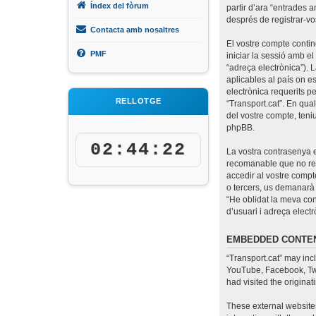
Índex del fòrum
partir d’ara “entrades a
després de registrar-vos
Contacta amb nosaltres
El vostre compte contin
PMF
iniciar la sessió amb el
“adreça electrònica”). 
aplicables al país on es
electrònica requerits pe
RELLOTGE
“Transport.cat”. En qua
del vostre compte, teni
phpBB.
02:44:22
La vostra contrasenya e
recomanable que no reut
accedir al vostre compte
o tercers, us demanarà 
“He oblidat la meva co
d’usuari i adreça elec
EMBEDDED CONTEN
“Transport.cat” may inc
YouTube, Facebook, Twit
had visited the originat
These external websites