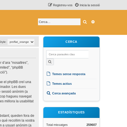
Registreu-vos
Inicia la sessió
Cerca
Cerca avançada
CERCA
Style:
 d’ara “nosaltres”,
limited”, “phpBB
ció”).
Temes sense resposta
que el phpBB creï una
Temes actius
rdinador. Les dues
de sessió anònim (a
Cerca avançada
un cop hagueu navegat
s millora la usabilitat
ESTADÍSTIQUES
bstant, queden fora de
què recollim la vostra
Total missatges
259607
om a usuari anònim (a