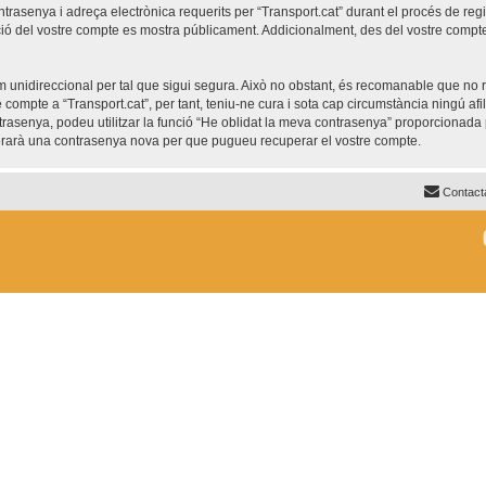
trasenya i adreça electrònica requerits per “Transport.cat” durant el procés de regis
ió del vostre compte es mostra públicament. Addicionalment, des del vostre compte, 
unidireccional per tal que sigui segura. Això no obstant, és recomanable que no re
re compte a “Transport.cat”, per tant, teniu-ne cura i sota cap circumstància ningú af
ntrasenya, podeu utilitzar la funció “He oblidat la meva contrasenya” proporciona
nerarà una contrasenya nova per que pugueu recuperar el vostre compte.
Contact