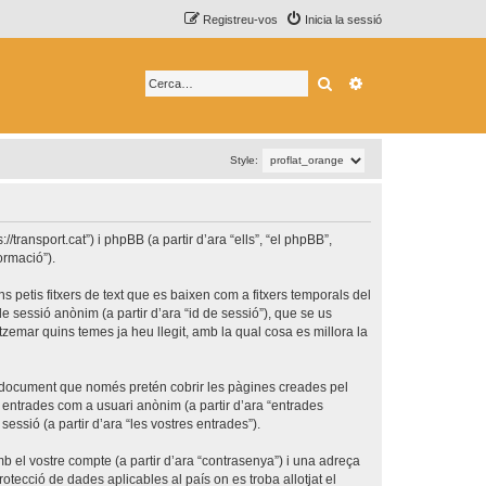
Registreu-vos
Inicia la sessió
Cerca
Cerca avançada
Style:
transport.cat”) i phpBB (a partir d’ara “ells”, “el phpBB”,
ormació”).
 petis fitxers de text que es baixen com a fitxers temporals del
e sessió anònim (a partir d’ara “id de sessió”), que se us
emar quins temes ja heu llegit, amb la qual cosa es millora la
t document que només pretén cobrir les pàgines creades pel
 entrades com a usuari anònim (a partir d’ara “entrades
sessió (a partir d’ara “les vostres entrades”).
b el vostre compte (a partir d’ara “contrasenya”) i una adreça
rotecció de dades aplicables al país on es troba allotjat el