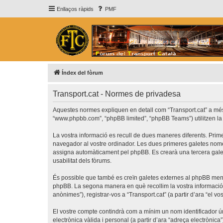
Enllaços ràpids
PMF
Índex del fòrum
Transport.cat - Normes de privadesa
Aquestes normes expliquen en detall com “Transport.cat” a més de 
“www.phpbb.com”, “phpBB limited”, “phpBB Teams”) utilitzen la in
La vostra informació es recull de dues maneres diferents. Prime
navegador al vostre ordinador. Les dues primeres galetes només c
assigna automàticament pel phpBB. Es crearà una tercera galet
usabilitat dels fòrums.
És possible que també es creïn galetes externes al phpBB ment
phpBB. La segona manera en què recollim la vostra informació é
anònimes”), registrar-vos a “Transport.cat” (a partir d’ara “el vo
El vostre compte contindrà com a mínim un nom identificador úni
electrònica vàlida i personal (a partir d’ara “adreça electrònica