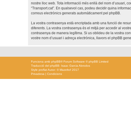
nostre lloc web. Tota informació més enllà del nom d’usuari, con
“Transport.cat”. En qualsevol cas, podeu decidir quina informac
correus electrònics generats automàticament pel phpBB.
La vostra contrasenya està encriptada amb una funció de resum 
diferents. La vostra contrasenya és el mitjà per accedir al vost
contrasenya de manera legítima. Si us oblideu de la vostra co
vostre nom d’usuari i adreça electrònica, llavors el phpBB ge
Funciona amb
phpBB
® Forum Software © phpBB Limited
Traducció del phpBB: Isaac Garcia Abrodos
Style
proflat
Autor: ©
Mazeltof
2017
Privadesa
|
Condicions