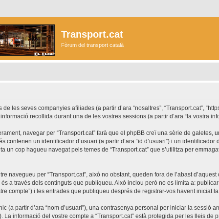
Transport.cat
Fòrum del transport català
les seves companyies afiliades (a partir d’ara “nosaltres”, “Transport.cat”, “https://
formació recollida durant una de les vostres sessions (a partir d’ara “la vostra inf
rament, navegar per “Transport.cat” farà que el phpBB creï una sèrie de galetes, uns
ontenen un identificador d’usuari (a partir d’ara “id d’usuari”) i un identificador d
a un cop hagueu navegat pels temes de “Transport.cat” que s’utilitza per emmagatz
re navegueu per “Transport.cat”, això no obstant, queden fora de l’abast d’aques
s a través dels continguts que publiqueu. Això inclou però no es limita a: publicar
stre compte”) i les entrades que publiqueu després de registrar-vos havent iniciat la 
c (a partir d’ara “nom d’usuari”), una contrasenya personal per iniciar la sessió am
”). La informació del vostre compte a “Transport.cat” està protegida per les lleis de p