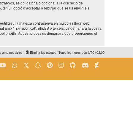
trar-vos, és obligatòria o opcional a la discreció de
teniu l’opció d’acceptar o rebutjar que se us enviïn els
utilitzeu la mateixa contrasenya en múltiples llocs web
iliat amb “Transport.cat”, phpBB o tercers, us demanarà la vostra
da pel phpBB. Aquest procés us demanarà que proporcioneu el
a amb nosaltres
Elimina les galetes
Totes les hores són
UTC+02:00