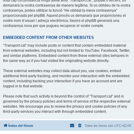
sota cap circumstància ningú afiliat amb “Transport.cat”, phpBB o tercers, us
demanarà la vostra contrasenya de manera legítima. Si us oblideu de la vostra
contrasenya, podeu utilitzar la funció “He oblidat la meva contrasenya”
proporcionada pel phpBB. Aquest procés us demanarà que proporcioneu el
vostre nom d’usuari i adreça electrònica, llavors el phpBB generarà una
contrasenya nova per que pugueu recuperar el vostre compte.
EMBEDDED CONTENT FROM OTHER WEBSITES
“Transport.cat” may include posts or content that contain embedded material
from external websites, including but not limited to YouTube, Facebook, Twitter,
and similar platforms. Embedded content from these external sites behaves in
the same way as if you had visited the originating website directly.
These external websites may collect data about you, use cookies, embed
additional third-party tracking, and monitor your interaction with the embedded
content, including tracking your interaction if you have an account and are
logged in to that website.
Please note that such activity is beyond the control of “Transport.cat” and is
governed by the privacy policies and terms of service of the respective external
websites. We encourage you to review the privacy and cookie policies of any
third-party services you interact with through embedded content.
Índex del fòrum
Totes les hores són
UTC+02:00