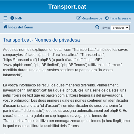
Transport.cat
PMF
Registreu-vos
Inicia la sessió
C
Índex del fòrum
Style:
e
Transport.cat - Normes de privadesa
r
c
Aquestes normes expliquen en detall com “Transport.cat” a més de les seves
companyies afiliades (a partir d’ara “nosaltres”, “Transport.cat”,
a
“https://transport.cat”) i phpBB (a partir d’ara “ells”, “el phpBB”,
“www.phpbb.com”, “phpBB limited”, “phpBB Teams”) utilitzen la informació
recollida durant una de les vostres sessions (a partir d’ara “la vostra
informació”).
La vostra informació es recull de dues maneres diferents. Primerament,
navegar per “Transport.cat” farà que el phpBB creï una sèrie de galetes, uns
petis fitxers de text que es baixen com a fitxers temporals del navegador al
vostre ordinador. Les dues primeres galetes només contenen un identificador
d’usuari (a partir d’ara “id d’usuari”) i un identificador de sessió anònim (a
partir d’ara “id de sessió”), que se us assigna automàticament pel phpBB. Es
crearà una tercera galeta un cop hagueu navegat pels temes de
“Transport.cat” que s’utilitza per emmagatzemar quins temes ja heu llegit, amb
la qual cosa es millora la usabilitat dels fòrums.