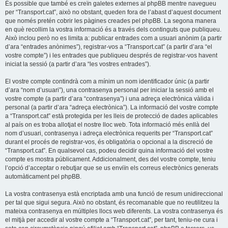
És possible que també es creïn galetes externes al phpBB mentre navegueu
per “Transport.cat”, això no obstant, queden fora de l’abast d’aquest document
que només pretén cobrir les pàgines creades pel phpBB. La segona manera
en què recollim la vostra informació és a través dels continguts que publiqueu.
Això inclou però no es limita a: publicar entrades com a usuari anònim (a partir
d’ara “entrades anònimes”), registrar-vos a “Transport.cat” (a partir d’ara “el
vostre compte”) i les entrades que publiqueu després de registrar-vos havent
iniciat la sessió (a partir d’ara “les vostres entrades”).
El vostre compte contindrà com a mínim un nom identificador únic (a partir
d’ara “nom d’usuari”), una contrasenya personal per iniciar la sessió amb el
vostre compte (a partir d’ara “contrasenya”) i una adreça electrònica vàlida i
personal (a partir d’ara “adreça electrònica”). La informació del vostre compte
a “Transport.cat” està protegida per les lleis de protecció de dades aplicables
al país on es troba allotjat el nostre lloc web. Tota informació més enllà del
nom d’usuari, contrasenya i adreça electrònica requerits per “Transport.cat”
durant el procés de registrar-vos, és obligatòria o opcional a la discreció de
“Transport.cat”. En qualsevol cas, podeu decidir quina informació del vostre
compte es mostra públicament. Addicionalment, des del vostre compte, teniu
l’opció d’acceptar o rebutjar que se us enviïn els correus electrònics generats
automàticament pel phpBB.
La vostra contrasenya està encriptada amb una funció de resum unidireccional
per tal que sigui segura. Això no obstant, és recomanable que no reutilitzeu la
mateixa contrasenya en múltiples llocs web diferents. La vostra contrasenya és
el mitjà per accedir al vostre compte a “Transport.cat”, per tant, teniu-ne cura i