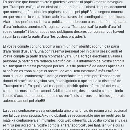
És possible que també es creïn galetes externes al phpBB mentre navegueu
per “Transport.cat”, això no obstant, queden fora de l’abast d’aquest document
que només pretén cobrir les pàgines creades pel phpBB. La segona manera
en què recollim la vostra informació és a través dels continguts que publiqueu.
Això inclou però no es limita a: publicar entrades com a usuari anònim (a partir
d’ara “entrades anònimes”), registrar-vos a “Transport.cat” (a partir d’ara “el
vostre compte”) i les entrades que publiqueu després de registrar-vos havent
iniciat la sessió (a partir d’ara “les vostres entrades”).
El vostre compte contindrà com a mínim un nom identificador únic (a partir
d’ara “nom d’usuari”), una contrasenya personal per iniciar la sessió amb el
vostre compte (a partir d’ara “contrasenya”) i una adreça electrònica vàlida i
personal (a partir d’ara “adreça electrònica”). La informació del vostre compte
a “Transport.cat” està protegida per les lleis de protecció de dades aplicables
al país on es troba allotjat el nostre lloc web. Tota informació més enllà del
nom d’usuari, contrasenya i adreça electrònica requerits per “Transport.cat”
durant el procés de registrar-vos, és obligatòria o opcional a la discreció de
“Transport.cat”. En qualsevol cas, podeu decidir quina informació del vostre
compte es mostra públicament. Addicionalment, des del vostre compte, teniu
l’opció d’acceptar o rebutjar que se us enviïn els correus electrònics generats
automàticament pel phpBB.
La vostra contrasenya està encriptada amb una funció de resum unidireccional
per tal que sigui segura. Això no obstant, és recomanable que no reutilitzeu la
mateixa contrasenya en múltiples llocs web diferents. La vostra contrasenya és
el mitjà per accedir al vostre compte a “Transport.cat”, per tant, teniu-ne cura i