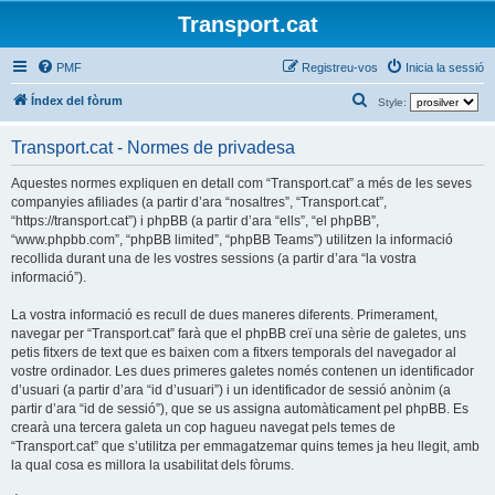
Transport.cat
PMF
Registreu-vos
Inicia la sessió
C
Índex del fòrum
Style:
e
Transport.cat - Normes de privadesa
r
c
Aquestes normes expliquen en detall com “Transport.cat” a més de les seves
companyies afiliades (a partir d’ara “nosaltres”, “Transport.cat”,
a
“https://transport.cat”) i phpBB (a partir d’ara “ells”, “el phpBB”,
“www.phpbb.com”, “phpBB limited”, “phpBB Teams”) utilitzen la informació
recollida durant una de les vostres sessions (a partir d’ara “la vostra
informació”).
La vostra informació es recull de dues maneres diferents. Primerament,
navegar per “Transport.cat” farà que el phpBB creï una sèrie de galetes, uns
petis fitxers de text que es baixen com a fitxers temporals del navegador al
vostre ordinador. Les dues primeres galetes només contenen un identificador
d’usuari (a partir d’ara “id d’usuari”) i un identificador de sessió anònim (a
partir d’ara “id de sessió”), que se us assigna automàticament pel phpBB. Es
crearà una tercera galeta un cop hagueu navegat pels temes de
“Transport.cat” que s’utilitza per emmagatzemar quins temes ja heu llegit, amb
la qual cosa es millora la usabilitat dels fòrums.