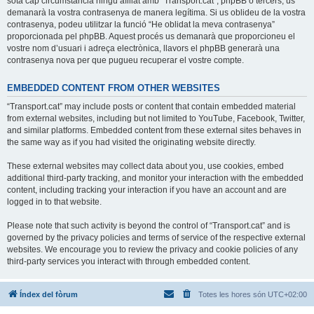
sota cap circumstància ningú afiliat amb “Transport.cat”, phpBB o tercers, us
demanarà la vostra contrasenya de manera legítima. Si us oblideu de la vostra
contrasenya, podeu utilitzar la funció “He oblidat la meva contrasenya”
proporcionada pel phpBB. Aquest procés us demanarà que proporcioneu el
vostre nom d’usuari i adreça electrònica, llavors el phpBB generarà una
contrasenya nova per que pugueu recuperar el vostre compte.
EMBEDDED CONTENT FROM OTHER WEBSITES
“Transport.cat” may include posts or content that contain embedded material
from external websites, including but not limited to YouTube, Facebook, Twitter,
and similar platforms. Embedded content from these external sites behaves in
the same way as if you had visited the originating website directly.
These external websites may collect data about you, use cookies, embed
additional third-party tracking, and monitor your interaction with the embedded
content, including tracking your interaction if you have an account and are
logged in to that website.
Please note that such activity is beyond the control of “Transport.cat” and is
governed by the privacy policies and terms of service of the respective external
websites. We encourage you to review the privacy and cookie policies of any
third-party services you interact with through embedded content.
Índex del fòrum
Totes les hores són
UTC+02:00