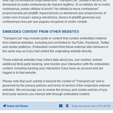
sota cap circumstància ningú afiliat amb “Transport.cat”, phpBB o tercers, us
demanarà la vostra contrasenya de manera legítima. Si us oblideu de la vostra
contrasenya, podeu utilitzar la funció “He oblidat la meva contrasenya”
proporcionada pel phpBB. Aquest procés us demanarà que proporcioneu el
vostre nom d’usuari i adreça electrònica, llavors el phpBB generarà una
contrasenya nova per que pugueu recuperar el vostre compte.
EMBEDDED CONTENT FROM OTHER WEBSITES
“Transport.cat” may include posts or content that contain embedded material
from external websites, including but not limited to YouTube, Facebook, Twitter,
and similar platforms. Embedded content from these external sites behaves in
the same way as if you had visited the originating website directly.
These external websites may collect data about you, use cookies, embed
additional third-party tracking, and monitor your interaction with the embedded
content, including tracking your interaction if you have an account and are
logged in to that website.
Please note that such activity is beyond the control of “Transport.cat” and is
governed by the privacy policies and terms of service of the respective external
websites. We encourage you to review the privacy and cookie policies of any
third-party services you interact with through embedded content.
Índex del fòrum
Totes les hores són
UTC+02:00