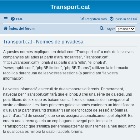
Transport.cat
PMF
Registreu-vos
Inicia la sessió
C
Índex del fòrum
Style:
e
Transport.cat - Normes de privadesa
r
c
Aquestes normes expliquen en detall com “Transport.cat” a més de les seves
companyies afiliades (a partir d’ara “nosaltres”, “Transport.cat”,
a
“https://transport.cat”) i phpBB (a partir d’ara “ells”, “el phpBB”,
“www.phpbb.com”, “phpBB limited”, “phpBB Teams”) utilitzen la informació
recollida durant una de les vostres sessions (a partir d’ara “la vostra
informació”).
La vostra informació es recull de dues maneres diferents. Primerament,
navegar per “Transport.cat” farà que el phpBB creï una sèrie de galetes, uns
petis fitxers de text que es baixen com a fitxers temporals del navegador al
vostre ordinador. Les dues primeres galetes només contenen un identificador
d’usuari (a partir d’ara “id d’usuari”) i un identificador de sessió anònim (a
partir d’ara “id de sessió”), que se us assigna automàticament pel phpBB. Es
crearà una tercera galeta un cop hagueu navegat pels temes de
“Transport.cat” que s’utilitza per emmagatzemar quins temes ja heu llegit, amb
la qual cosa es millora la usabilitat dels fòrums.