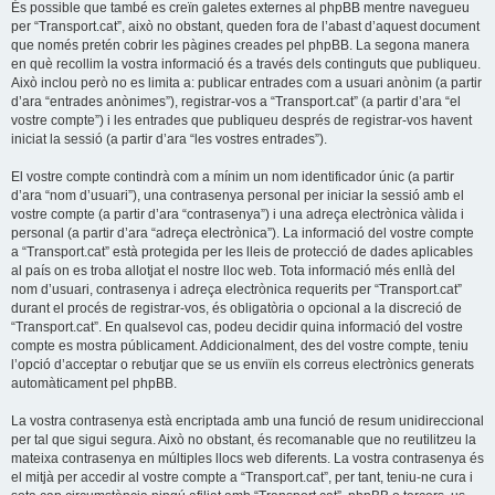
És possible que també es creïn galetes externes al phpBB mentre navegueu
per “Transport.cat”, això no obstant, queden fora de l’abast d’aquest document
que només pretén cobrir les pàgines creades pel phpBB. La segona manera
en què recollim la vostra informació és a través dels continguts que publiqueu.
Això inclou però no es limita a: publicar entrades com a usuari anònim (a partir
d’ara “entrades anònimes”), registrar-vos a “Transport.cat” (a partir d’ara “el
vostre compte”) i les entrades que publiqueu després de registrar-vos havent
iniciat la sessió (a partir d’ara “les vostres entrades”).
El vostre compte contindrà com a mínim un nom identificador únic (a partir
d’ara “nom d’usuari”), una contrasenya personal per iniciar la sessió amb el
vostre compte (a partir d’ara “contrasenya”) i una adreça electrònica vàlida i
personal (a partir d’ara “adreça electrònica”). La informació del vostre compte
a “Transport.cat” està protegida per les lleis de protecció de dades aplicables
al país on es troba allotjat el nostre lloc web. Tota informació més enllà del
nom d’usuari, contrasenya i adreça electrònica requerits per “Transport.cat”
durant el procés de registrar-vos, és obligatòria o opcional a la discreció de
“Transport.cat”. En qualsevol cas, podeu decidir quina informació del vostre
compte es mostra públicament. Addicionalment, des del vostre compte, teniu
l’opció d’acceptar o rebutjar que se us enviïn els correus electrònics generats
automàticament pel phpBB.
La vostra contrasenya està encriptada amb una funció de resum unidireccional
per tal que sigui segura. Això no obstant, és recomanable que no reutilitzeu la
mateixa contrasenya en múltiples llocs web diferents. La vostra contrasenya és
el mitjà per accedir al vostre compte a “Transport.cat”, per tant, teniu-ne cura i