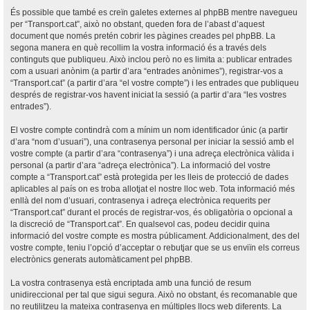
És possible que també es creïn galetes externes al phpBB mentre navegueu
per “Transport.cat”, això no obstant, queden fora de l’abast d’aquest
document que només pretén cobrir les pàgines creades pel phpBB. La
segona manera en què recollim la vostra informació és a través dels
continguts que publiqueu. Això inclou però no es limita a: publicar entrades
com a usuari anònim (a partir d’ara “entrades anònimes”), registrar-vos a
“Transport.cat” (a partir d’ara “el vostre compte”) i les entrades que publiqueu
després de registrar-vos havent iniciat la sessió (a partir d’ara “les vostres
entrades”).
El vostre compte contindrà com a mínim un nom identificador únic (a partir
d’ara “nom d’usuari”), una contrasenya personal per iniciar la sessió amb el
vostre compte (a partir d’ara “contrasenya”) i una adreça electrònica vàlida i
personal (a partir d’ara “adreça electrònica”). La informació del vostre
compte a “Transport.cat” està protegida per les lleis de protecció de dades
aplicables al país on es troba allotjat el nostre lloc web. Tota informació més
enllà del nom d’usuari, contrasenya i adreça electrònica requerits per
“Transport.cat” durant el procés de registrar-vos, és obligatòria o opcional a
la discreció de “Transport.cat”. En qualsevol cas, podeu decidir quina
informació del vostre compte es mostra públicament. Addicionalment, des del
vostre compte, teniu l’opció d’acceptar o rebutjar que se us enviïn els correus
electrònics generats automàticament pel phpBB.
La vostra contrasenya està encriptada amb una funció de resum
unidireccional per tal que sigui segura. Això no obstant, és recomanable que
no reutilitzeu la mateixa contrasenya en múltiples llocs web diferents. La