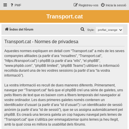
PMF
Registreu-vos
Inicia la sessió
Transport.cat
C
Índex del fòrum
Style:
e
Transport.cat - Normes de privadesa
r
c
Aquestes normes expliquen en detall com “Transport.cat” a més de les seves
companyies afiliades (a partir d’ara “nosaltres”, “Transport.cat”,
a
“https://transport.cat”) i phpBB (a partir d’ara “ells”, “el phpBB”,
“www.phpbb.com”, “phpBB limited”, “phpBB Teams”) utilitzen la informació
recollida durant una de les vostres sessions (a partir d’ara “la vostra
informació”).
La vostra informació es recull de dues maneres diferents. Primerament,
navegar per “Transport.cat” farà que el phpBB creï una sèrie de galetes, uns
petis fitxers de text que es baixen com a fitxers temporals del navegador al
vostre ordinador. Les dues primeres galetes només contenen un
identificador d’usuari (a partir d’ara “id d’usuari”) i un identificador de sessió
anònim (a partir d’ara “id de sessió”), que se us assigna automàticament pel
phpBB. Es crearà una tercera galeta un cop hagueu navegat pels temes de
“Transport.cat” que s’utilitza per emmagatzemar quins temes ja heu llegit,
amb la qual cosa es millora la usabilitat dels fòrums.