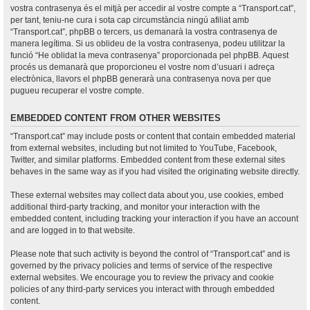
vostra contrasenya és el mitjà per accedir al vostre compte a “Transport.cat”,
per tant, teniu-ne cura i sota cap circumstància ningú afiliat amb
“Transport.cat”, phpBB o tercers, us demanarà la vostra contrasenya de
manera legítima. Si us oblideu de la vostra contrasenya, podeu utilitzar la
funció “He oblidat la meva contrasenya” proporcionada pel phpBB. Aquest
procés us demanarà que proporcioneu el vostre nom d’usuari i adreça
electrònica, llavors el phpBB generarà una contrasenya nova per que
pugueu recuperar el vostre compte.
EMBEDDED CONTENT FROM OTHER WEBSITES
“Transport.cat” may include posts or content that contain embedded material
from external websites, including but not limited to YouTube, Facebook,
Twitter, and similar platforms. Embedded content from these external sites
behaves in the same way as if you had visited the originating website directly.
These external websites may collect data about you, use cookies, embed
additional third-party tracking, and monitor your interaction with the
embedded content, including tracking your interaction if you have an account
and are logged in to that website.
Please note that such activity is beyond the control of “Transport.cat” and is
governed by the privacy policies and terms of service of the respective
external websites. We encourage you to review the privacy and cookie
policies of any third-party services you interact with through embedded
content.