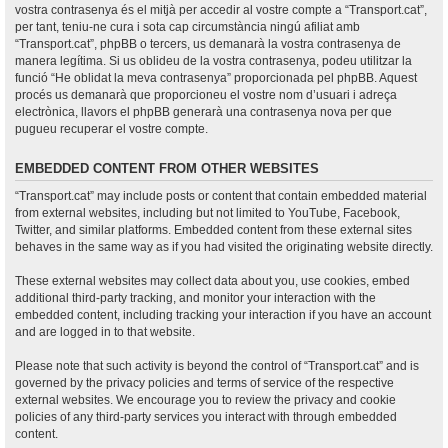
vostra contrasenya és el mitjà per accedir al vostre compte a “Transport.cat”,
per tant, teniu-ne cura i sota cap circumstància ningú afiliat amb
“Transport.cat”, phpBB o tercers, us demanarà la vostra contrasenya de
manera legítima. Si us oblideu de la vostra contrasenya, podeu utilitzar la
funció “He oblidat la meva contrasenya” proporcionada pel phpBB. Aquest
procés us demanarà que proporcioneu el vostre nom d’usuari i adreça
electrònica, llavors el phpBB generarà una contrasenya nova per que
pugueu recuperar el vostre compte.
EMBEDDED CONTENT FROM OTHER WEBSITES
“Transport.cat” may include posts or content that contain embedded material
from external websites, including but not limited to YouTube, Facebook,
Twitter, and similar platforms. Embedded content from these external sites
behaves in the same way as if you had visited the originating website directly.
These external websites may collect data about you, use cookies, embed
additional third-party tracking, and monitor your interaction with the
embedded content, including tracking your interaction if you have an account
and are logged in to that website.
Please note that such activity is beyond the control of “Transport.cat” and is
governed by the privacy policies and terms of service of the respective
external websites. We encourage you to review the privacy and cookie
policies of any third-party services you interact with through embedded
content.