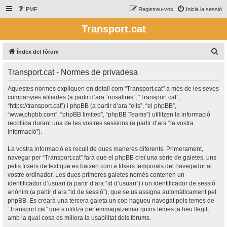
PMF
Registreu-vos
Inicia la sessió
Transport.cat
C
Índex del fòrum
e
Transport.cat - Normes de privadesa
r
c
Aquestes normes expliquen en detall com “Transport.cat” a més de les seves
companyies afiliades (a partir d’ara “nosaltres”, “Transport.cat”,
a
“https://transport.cat”) i phpBB (a partir d’ara “ells”, “el phpBB”,
“www.phpbb.com”, “phpBB limited”, “phpBB Teams”) utilitzen la informació
recollida durant una de les vostres sessions (a partir d’ara “la vostra
informació”).
La vostra informació es recull de dues maneres diferents. Primerament,
navegar per “Transport.cat” farà que el phpBB creï una sèrie de galetes, uns
petis fitxers de text que es baixen com a fitxers temporals del navegador al
vostre ordinador. Les dues primeres galetes només contenen un
identificador d’usuari (a partir d’ara “id d’usuari”) i un identificador de sessió
anònim (a partir d’ara “id de sessió”), que se us assigna automàticament pel
phpBB. Es crearà una tercera galeta un cop hagueu navegat pels temes de
“Transport.cat” que s’utilitza per emmagatzemar quins temes ja heu llegit,
amb la qual cosa es millora la usabilitat dels fòrums.