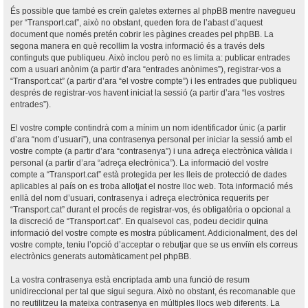
És possible que també es creïn galetes externes al phpBB mentre navegueu
per “Transport.cat”, això no obstant, queden fora de l’abast d’aquest
document que només pretén cobrir les pàgines creades pel phpBB. La
segona manera en què recollim la vostra informació és a través dels
continguts que publiqueu. Això inclou però no es limita a: publicar entrades
com a usuari anònim (a partir d’ara “entrades anònimes”), registrar-vos a
“Transport.cat” (a partir d’ara “el vostre compte”) i les entrades que publiqueu
després de registrar-vos havent iniciat la sessió (a partir d’ara “les vostres
entrades”).
El vostre compte contindrà com a mínim un nom identificador únic (a partir
d’ara “nom d’usuari”), una contrasenya personal per iniciar la sessió amb el
vostre compte (a partir d’ara “contrasenya”) i una adreça electrònica vàlida i
personal (a partir d’ara “adreça electrònica”). La informació del vostre
compte a “Transport.cat” està protegida per les lleis de protecció de dades
aplicables al país on es troba allotjat el nostre lloc web. Tota informació més
enllà del nom d’usuari, contrasenya i adreça electrònica requerits per
“Transport.cat” durant el procés de registrar-vos, és obligatòria o opcional a
la discreció de “Transport.cat”. En qualsevol cas, podeu decidir quina
informació del vostre compte es mostra públicament. Addicionalment, des del
vostre compte, teniu l’opció d’acceptar o rebutjar que se us enviïn els correus
electrònics generats automàticament pel phpBB.
La vostra contrasenya està encriptada amb una funció de resum
unidireccional per tal que sigui segura. Això no obstant, és recomanable que
no reutilitzeu la mateixa contrasenya en múltiples llocs web diferents. La