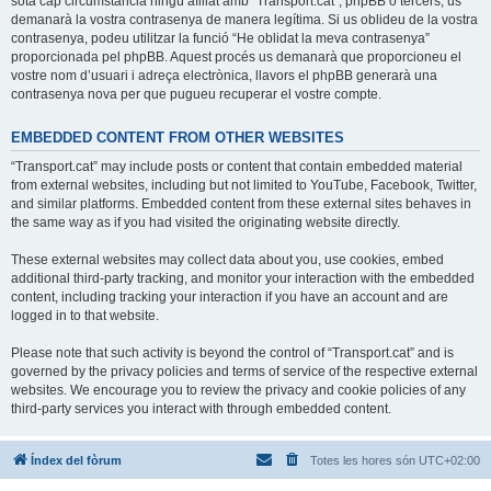
sota cap circumstància ningú afiliat amb “Transport.cat”, phpBB o tercers, us
demanarà la vostra contrasenya de manera legítima. Si us oblideu de la vostra
contrasenya, podeu utilitzar la funció “He oblidat la meva contrasenya”
proporcionada pel phpBB. Aquest procés us demanarà que proporcioneu el
vostre nom d’usuari i adreça electrònica, llavors el phpBB generarà una
contrasenya nova per que pugueu recuperar el vostre compte.
EMBEDDED CONTENT FROM OTHER WEBSITES
“Transport.cat” may include posts or content that contain embedded material
from external websites, including but not limited to YouTube, Facebook, Twitter,
and similar platforms. Embedded content from these external sites behaves in
the same way as if you had visited the originating website directly.
These external websites may collect data about you, use cookies, embed
additional third-party tracking, and monitor your interaction with the embedded
content, including tracking your interaction if you have an account and are
logged in to that website.
Please note that such activity is beyond the control of “Transport.cat” and is
governed by the privacy policies and terms of service of the respective external
websites. We encourage you to review the privacy and cookie policies of any
third-party services you interact with through embedded content.
Índex del fòrum
Totes les hores són
UTC+02:00