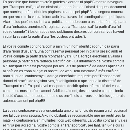
És possible que també es creïn galetes externes al phpBB mentre navegueu
per “Transport.cat”, això no obstant, queden fora de l’abast d’aquest document
que només pretén cobrir les pàgines creades pel phpBB. La segona manera
en què recollim la vostra informació és a través dels continguts que publiqueu.
Això inclou però no es limita a: publicar entrades com a usuari anònim (a partir
d’ara “entrades anònimes”), registrar-vos a “Transport.cat” (a partir d’ara “el
vostre compte”) i les entrades que publiqueu després de registrar-vos havent
iniciat la sessió (a partir d’ara “les vostres entrades”).
El vostre compte contindrà com a mínim un nom identificador únic (a partir
d’ara “nom d’usuari”), una contrasenya personal per iniciar la sessió amb el
vostre compte (a partir d’ara “contrasenya”) i una adreça electrònica vàlida i
personal (a partir d’ara “adreça electrònica”). La informació del vostre compte
a “Transport.cat” està protegida per les lleis de protecció de dades aplicables
al país on es troba allotjat el nostre lloc web. Tota informació més enllà del
nom d’usuari, contrasenya i adreça electrònica requerits per “Transport.cat”
durant el procés de registrar-vos, és obligatòria o opcional a la discreció de
“Transport.cat”. En qualsevol cas, podeu decidir quina informació del vostre
compte es mostra públicament. Addicionalment, des del vostre compte, teniu
l’opció d’acceptar o rebutjar que se us enviïn els correus electrònics generats
automàticament pel phpBB.
La vostra contrasenya està encriptada amb una funció de resum unidireccional
per tal que sigui segura. Això no obstant, és recomanable que no reutilitzeu la
mateixa contrasenya en múltiples llocs web diferents. La vostra contrasenya és
el mitjà per accedir al vostre compte a “Transport.cat”, per tant, teniu-ne cura i