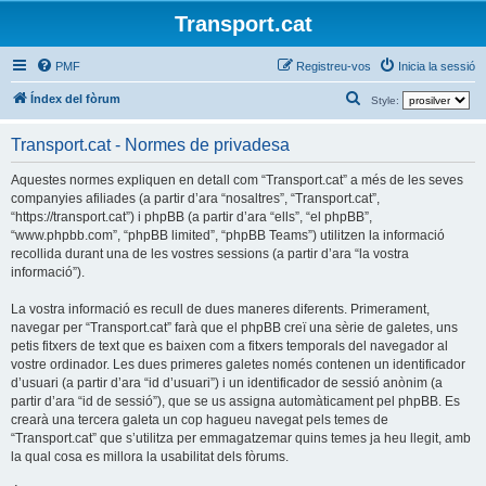
Transport.cat
PMF
Registreu-vos
Inicia la sessió
C
Índex del fòrum
Style:
e
Transport.cat - Normes de privadesa
r
c
Aquestes normes expliquen en detall com “Transport.cat” a més de les seves
companyies afiliades (a partir d’ara “nosaltres”, “Transport.cat”,
a
“https://transport.cat”) i phpBB (a partir d’ara “ells”, “el phpBB”,
“www.phpbb.com”, “phpBB limited”, “phpBB Teams”) utilitzen la informació
recollida durant una de les vostres sessions (a partir d’ara “la vostra
informació”).
La vostra informació es recull de dues maneres diferents. Primerament,
navegar per “Transport.cat” farà que el phpBB creï una sèrie de galetes, uns
petis fitxers de text que es baixen com a fitxers temporals del navegador al
vostre ordinador. Les dues primeres galetes només contenen un identificador
d’usuari (a partir d’ara “id d’usuari”) i un identificador de sessió anònim (a
partir d’ara “id de sessió”), que se us assigna automàticament pel phpBB. Es
crearà una tercera galeta un cop hagueu navegat pels temes de
“Transport.cat” que s’utilitza per emmagatzemar quins temes ja heu llegit, amb
la qual cosa es millora la usabilitat dels fòrums.