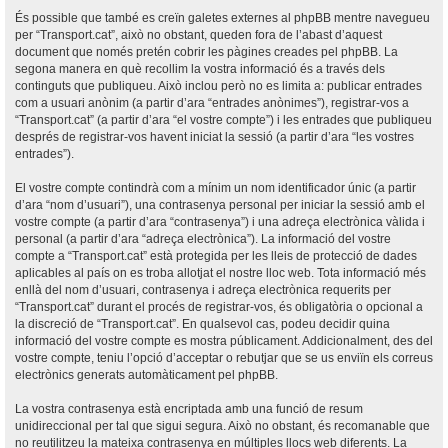
És possible que també es creïn galetes externes al phpBB mentre navegueu
per “Transport.cat”, això no obstant, queden fora de l’abast d’aquest
document que només pretén cobrir les pàgines creades pel phpBB. La
segona manera en què recollim la vostra informació és a través dels
continguts que publiqueu. Això inclou però no es limita a: publicar entrades
com a usuari anònim (a partir d’ara “entrades anònimes”), registrar-vos a
“Transport.cat” (a partir d’ara “el vostre compte”) i les entrades que publiqueu
després de registrar-vos havent iniciat la sessió (a partir d’ara “les vostres
entrades”).
El vostre compte contindrà com a mínim un nom identificador únic (a partir
d’ara “nom d’usuari”), una contrasenya personal per iniciar la sessió amb el
vostre compte (a partir d’ara “contrasenya”) i una adreça electrònica vàlida i
personal (a partir d’ara “adreça electrònica”). La informació del vostre
compte a “Transport.cat” està protegida per les lleis de protecció de dades
aplicables al país on es troba allotjat el nostre lloc web. Tota informació més
enllà del nom d’usuari, contrasenya i adreça electrònica requerits per
“Transport.cat” durant el procés de registrar-vos, és obligatòria o opcional a
la discreció de “Transport.cat”. En qualsevol cas, podeu decidir quina
informació del vostre compte es mostra públicament. Addicionalment, des del
vostre compte, teniu l’opció d’acceptar o rebutjar que se us enviïn els correus
electrònics generats automàticament pel phpBB.
La vostra contrasenya està encriptada amb una funció de resum
unidireccional per tal que sigui segura. Això no obstant, és recomanable que
no reutilitzeu la mateixa contrasenya en múltiples llocs web diferents. La