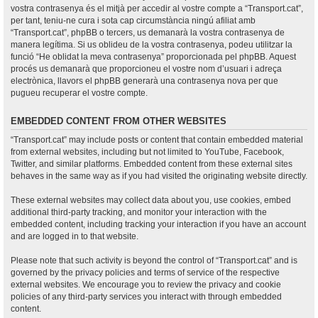
vostra contrasenya és el mitjà per accedir al vostre compte a “Transport.cat”,
per tant, teniu-ne cura i sota cap circumstància ningú afiliat amb
“Transport.cat”, phpBB o tercers, us demanarà la vostra contrasenya de
manera legítima. Si us oblideu de la vostra contrasenya, podeu utilitzar la
funció “He oblidat la meva contrasenya” proporcionada pel phpBB. Aquest
procés us demanarà que proporcioneu el vostre nom d’usuari i adreça
electrònica, llavors el phpBB generarà una contrasenya nova per que
pugueu recuperar el vostre compte.
EMBEDDED CONTENT FROM OTHER WEBSITES
“Transport.cat” may include posts or content that contain embedded material
from external websites, including but not limited to YouTube, Facebook,
Twitter, and similar platforms. Embedded content from these external sites
behaves in the same way as if you had visited the originating website directly.
These external websites may collect data about you, use cookies, embed
additional third-party tracking, and monitor your interaction with the
embedded content, including tracking your interaction if you have an account
and are logged in to that website.
Please note that such activity is beyond the control of “Transport.cat” and is
governed by the privacy policies and terms of service of the respective
external websites. We encourage you to review the privacy and cookie
policies of any third-party services you interact with through embedded
content.