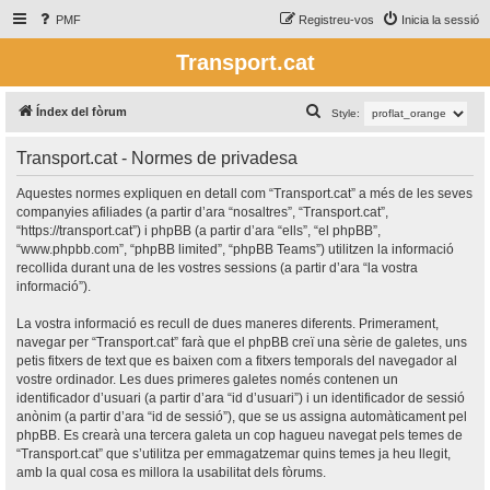
PMF
Registreu-vos
Inicia la sessió
Transport.cat
C
Índex del fòrum
Style:
e
Transport.cat - Normes de privadesa
r
c
Aquestes normes expliquen en detall com “Transport.cat” a més de les seves
companyies afiliades (a partir d’ara “nosaltres”, “Transport.cat”,
a
“https://transport.cat”) i phpBB (a partir d’ara “ells”, “el phpBB”,
“www.phpbb.com”, “phpBB limited”, “phpBB Teams”) utilitzen la informació
recollida durant una de les vostres sessions (a partir d’ara “la vostra
informació”).
La vostra informació es recull de dues maneres diferents. Primerament,
navegar per “Transport.cat” farà que el phpBB creï una sèrie de galetes, uns
petis fitxers de text que es baixen com a fitxers temporals del navegador al
vostre ordinador. Les dues primeres galetes només contenen un
identificador d’usuari (a partir d’ara “id d’usuari”) i un identificador de sessió
anònim (a partir d’ara “id de sessió”), que se us assigna automàticament pel
phpBB. Es crearà una tercera galeta un cop hagueu navegat pels temes de
“Transport.cat” que s’utilitza per emmagatzemar quins temes ja heu llegit,
amb la qual cosa es millora la usabilitat dels fòrums.