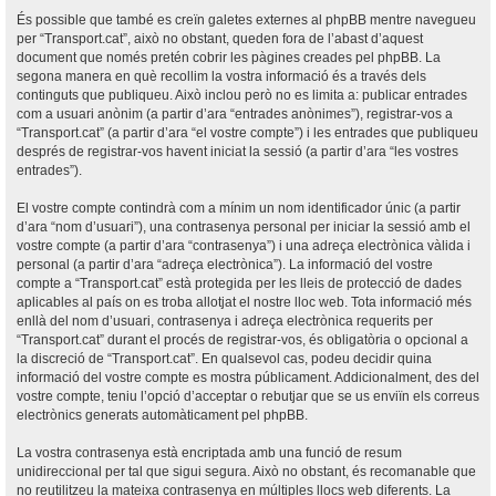
És possible que també es creïn galetes externes al phpBB mentre navegueu
per “Transport.cat”, això no obstant, queden fora de l’abast d’aquest
document que només pretén cobrir les pàgines creades pel phpBB. La
segona manera en què recollim la vostra informació és a través dels
continguts que publiqueu. Això inclou però no es limita a: publicar entrades
com a usuari anònim (a partir d’ara “entrades anònimes”), registrar-vos a
“Transport.cat” (a partir d’ara “el vostre compte”) i les entrades que publiqueu
després de registrar-vos havent iniciat la sessió (a partir d’ara “les vostres
entrades”).
El vostre compte contindrà com a mínim un nom identificador únic (a partir
d’ara “nom d’usuari”), una contrasenya personal per iniciar la sessió amb el
vostre compte (a partir d’ara “contrasenya”) i una adreça electrònica vàlida i
personal (a partir d’ara “adreça electrònica”). La informació del vostre
compte a “Transport.cat” està protegida per les lleis de protecció de dades
aplicables al país on es troba allotjat el nostre lloc web. Tota informació més
enllà del nom d’usuari, contrasenya i adreça electrònica requerits per
“Transport.cat” durant el procés de registrar-vos, és obligatòria o opcional a
la discreció de “Transport.cat”. En qualsevol cas, podeu decidir quina
informació del vostre compte es mostra públicament. Addicionalment, des del
vostre compte, teniu l’opció d’acceptar o rebutjar que se us enviïn els correus
electrònics generats automàticament pel phpBB.
La vostra contrasenya està encriptada amb una funció de resum
unidireccional per tal que sigui segura. Això no obstant, és recomanable que
no reutilitzeu la mateixa contrasenya en múltiples llocs web diferents. La