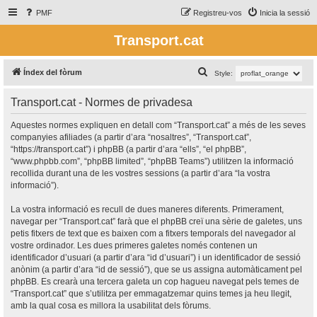
PMF
Registreu-vos
Inicia la sessió
Transport.cat
C
Índex del fòrum
Style:
e
Transport.cat - Normes de privadesa
r
c
Aquestes normes expliquen en detall com “Transport.cat” a més de les seves
companyies afiliades (a partir d’ara “nosaltres”, “Transport.cat”,
a
“https://transport.cat”) i phpBB (a partir d’ara “ells”, “el phpBB”,
“www.phpbb.com”, “phpBB limited”, “phpBB Teams”) utilitzen la informació
recollida durant una de les vostres sessions (a partir d’ara “la vostra
informació”).
La vostra informació es recull de dues maneres diferents. Primerament,
navegar per “Transport.cat” farà que el phpBB creï una sèrie de galetes, uns
petis fitxers de text que es baixen com a fitxers temporals del navegador al
vostre ordinador. Les dues primeres galetes només contenen un
identificador d’usuari (a partir d’ara “id d’usuari”) i un identificador de sessió
anònim (a partir d’ara “id de sessió”), que se us assigna automàticament pel
phpBB. Es crearà una tercera galeta un cop hagueu navegat pels temes de
“Transport.cat” que s’utilitza per emmagatzemar quins temes ja heu llegit,
amb la qual cosa es millora la usabilitat dels fòrums.