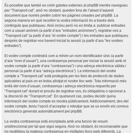
És possible que també es creïn galetes externes al phpBB mentre navegueu
per “Transport.cat”, això no obstant, queden fora de l’abast d’aquest
document que només pretén cobrir les pàgines creades pel phpBB. La
segona manera en què recollim la vostra informació és a través dels
continguts que publiqueu. Això inclou però no es limita a: publicar entrades
com a usuari anònim (a partir d’ara “entrades anònimes”), registrar-vos a
“Transport.cat” (a partir d’ara “el vostre compte”) i les entrades que publiqueu
després de registrar-vos havent iniciat la sessió (a partir d’ara “les vostres
entrades”).
El vostre compte contindrà com a mínim un nom identificador únic (a partir
d’ara “nom d’usuari”), una contrasenya personal per iniciar la sessió amb el
vostre compte (a partir d’ara “contrasenya”) i una adreça electrònica vàlida i
personal (a partir d’ara “adreça electrònica”). La informació del vostre
compte a “Transport.cat” està protegida per les lleis de protecció de dades
aplicables al país on es troba allotjat el nostre lloc web. Tota informació més
enllà del nom d’usuari, contrasenya i adreça electrònica requerits per
“Transport.cat” durant el procés de registrar-vos, és obligatòria o opcional a
la discreció de “Transport.cat”. En qualsevol cas, podeu decidir quina
informació del vostre compte es mostra públicament. Addicionalment, des del
vostre compte, teniu l’opció d’acceptar o rebutjar que se us enviïn els correus
electrònics generats automàticament pel phpBB.
La vostra contrasenya està encriptada amb una funció de resum
unidireccional per tal que sigui segura. Això no obstant, és recomanable que
no reutilitzeu la mateixa contrasenya en múltiples llocs web diferents. La