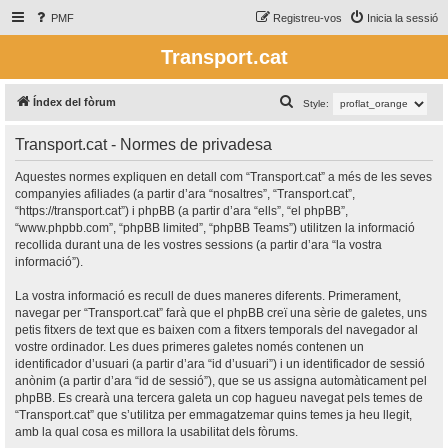
PMF
Registreu-vos
Inicia la sessió
Transport.cat
C
Índex del fòrum
Style:
e
Transport.cat - Normes de privadesa
r
c
Aquestes normes expliquen en detall com “Transport.cat” a més de les seves
companyies afiliades (a partir d’ara “nosaltres”, “Transport.cat”,
a
“https://transport.cat”) i phpBB (a partir d’ara “ells”, “el phpBB”,
“www.phpbb.com”, “phpBB limited”, “phpBB Teams”) utilitzen la informació
recollida durant una de les vostres sessions (a partir d’ara “la vostra
informació”).
La vostra informació es recull de dues maneres diferents. Primerament,
navegar per “Transport.cat” farà que el phpBB creï una sèrie de galetes, uns
petis fitxers de text que es baixen com a fitxers temporals del navegador al
vostre ordinador. Les dues primeres galetes només contenen un
identificador d’usuari (a partir d’ara “id d’usuari”) i un identificador de sessió
anònim (a partir d’ara “id de sessió”), que se us assigna automàticament pel
phpBB. Es crearà una tercera galeta un cop hagueu navegat pels temes de
“Transport.cat” que s’utilitza per emmagatzemar quins temes ja heu llegit,
amb la qual cosa es millora la usabilitat dels fòrums.