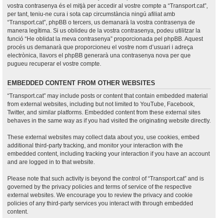
vostra contrasenya és el mitjà per accedir al vostre compte a “Transport.cat”,
per tant, teniu-ne cura i sota cap circumstància ningú afiliat amb
“Transport.cat”, phpBB o tercers, us demanarà la vostra contrasenya de
manera legítima. Si us oblideu de la vostra contrasenya, podeu utilitzar la
funció “He oblidat la meva contrasenya” proporcionada pel phpBB. Aquest
procés us demanarà que proporcioneu el vostre nom d’usuari i adreça
electrònica, llavors el phpBB generarà una contrasenya nova per que
pugueu recuperar el vostre compte.
EMBEDDED CONTENT FROM OTHER WEBSITES
“Transport.cat” may include posts or content that contain embedded material
from external websites, including but not limited to YouTube, Facebook,
Twitter, and similar platforms. Embedded content from these external sites
behaves in the same way as if you had visited the originating website directly.
These external websites may collect data about you, use cookies, embed
additional third-party tracking, and monitor your interaction with the
embedded content, including tracking your interaction if you have an account
and are logged in to that website.
Please note that such activity is beyond the control of “Transport.cat” and is
governed by the privacy policies and terms of service of the respective
external websites. We encourage you to review the privacy and cookie
policies of any third-party services you interact with through embedded
content.