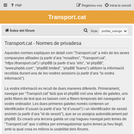
PMF
Registreu-vos
Inicia la sessió
Transport.cat
C
Índex del fòrum
Style:
e
Transport.cat - Normes de privadesa
r
c
Aquestes normes expliquen en detall com “Transport.cat” a més de les seves
companyies afiliades (a partir d’ara “nosaltres”, “Transport.cat”,
a
“https://transport.cat”) i phpBB (a partir d’ara “ells”, “el phpBB”,
“www.phpbb.com”, “phpBB limited”, “phpBB Teams”) utilitzen la informació
recollida durant una de les vostres sessions (a partir d’ara “la vostra
informació”).
La vostra informació es recull de dues maneres diferents. Primerament,
navegar per “Transport.cat” farà que el phpBB creï una sèrie de galetes, uns
petis fitxers de text que es baixen com a fitxers temporals del navegador al
vostre ordinador. Les dues primeres galetes només contenen un
identificador d’usuari (a partir d’ara “id d’usuari”) i un identificador de sessió
anònim (a partir d’ara “id de sessió”), que se us assigna automàticament pel
phpBB. Es crearà una tercera galeta un cop hagueu navegat pels temes de
“Transport.cat” que s’utilitza per emmagatzemar quins temes ja heu llegit,
amb la qual cosa es millora la usabilitat dels fòrums.