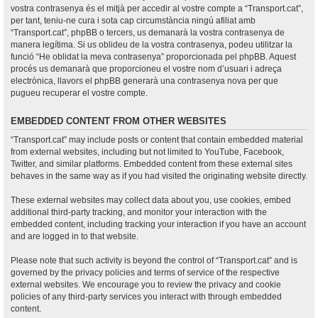
vostra contrasenya és el mitjà per accedir al vostre compte a “Transport.cat”,
per tant, teniu-ne cura i sota cap circumstància ningú afiliat amb
“Transport.cat”, phpBB o tercers, us demanarà la vostra contrasenya de
manera legítima. Si us oblideu de la vostra contrasenya, podeu utilitzar la
funció “He oblidat la meva contrasenya” proporcionada pel phpBB. Aquest
procés us demanarà que proporcioneu el vostre nom d’usuari i adreça
electrònica, llavors el phpBB generarà una contrasenya nova per que
pugueu recuperar el vostre compte.
EMBEDDED CONTENT FROM OTHER WEBSITES
“Transport.cat” may include posts or content that contain embedded material
from external websites, including but not limited to YouTube, Facebook,
Twitter, and similar platforms. Embedded content from these external sites
behaves in the same way as if you had visited the originating website directly.
These external websites may collect data about you, use cookies, embed
additional third-party tracking, and monitor your interaction with the
embedded content, including tracking your interaction if you have an account
and are logged in to that website.
Please note that such activity is beyond the control of “Transport.cat” and is
governed by the privacy policies and terms of service of the respective
external websites. We encourage you to review the privacy and cookie
policies of any third-party services you interact with through embedded
content.