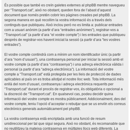
És possible que també es creïn galetes externes al phpBB mentre navegueu
per “Transport.cat”, això no obstant, queden fora de l’abast d’aquest
document que només pretén cobrir les pàgines creades pel phpBB. La
segona manera en què recollim la vostra informació és a través dels
continguts que publiqueu. Això inclou però no es limita a: publicar entrades
com a usuari anònim (a partir d’ara “entrades anònimes”), registrar-vos a
“Transport.cat” (a partir d’ara “el vostre compte”) i les entrades que publiqueu
després de registrar-vos havent iniciat la sessió (a partir d’ara “les vostres
entrades”).
El vostre compte contindrà com a mínim un nom identificador únic (a partir
d’ara “nom d’usuari”), una contrasenya personal per iniciar la sessió amb el
vostre compte (a partir d’ara “contrasenya”) i una adreça electrònica vàlida i
personal (a partir d’ara “adreça electrònica”). La informació del vostre
compte a “Transport.cat” està protegida per les lleis de protecció de dades
aplicables al país on es troba allotjat el nostre lloc web. Tota informació més
enllà del nom d’usuari, contrasenya i adreça electrònica requerits per
“Transport.cat” durant el procés de registrar-vos, és obligatòria o opcional a
la discreció de “Transport.cat”. En qualsevol cas, podeu decidir quina
informació del vostre compte es mostra públicament. Addicionalment, des del
vostre compte, teniu l’opció d’acceptar o rebutjar que se us enviïn els correus
electrònics generats automàticament pel phpBB.
La vostra contrasenya està encriptada amb una funció de resum
unidireccional per tal que sigui segura. Això no obstant, és recomanable que
no reutilitzeu la mateixa contrasenya en múltiples llocs web diferents. La