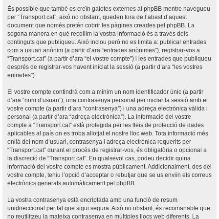
És possible que també es creïn galetes externes al phpBB mentre navegueu
per “Transport.cat”, això no obstant, queden fora de l’abast d’aquest
document que només pretén cobrir les pàgines creades pel phpBB. La
segona manera en què recollim la vostra informació és a través dels
continguts que publiqueu. Això inclou però no es limita a: publicar entrades
com a usuari anònim (a partir d’ara “entrades anònimes”), registrar-vos a
“Transport.cat” (a partir d’ara “el vostre compte”) i les entrades que publiqueu
després de registrar-vos havent iniciat la sessió (a partir d’ara “les vostres
entrades”).
El vostre compte contindrà com a mínim un nom identificador únic (a partir
d’ara “nom d’usuari”), una contrasenya personal per iniciar la sessió amb el
vostre compte (a partir d’ara “contrasenya”) i una adreça electrònica vàlida i
personal (a partir d’ara “adreça electrònica”). La informació del vostre
compte a “Transport.cat” està protegida per les lleis de protecció de dades
aplicables al país on es troba allotjat el nostre lloc web. Tota informació més
enllà del nom d’usuari, contrasenya i adreça electrònica requerits per
“Transport.cat” durant el procés de registrar-vos, és obligatòria o opcional a
la discreció de “Transport.cat”. En qualsevol cas, podeu decidir quina
informació del vostre compte es mostra públicament. Addicionalment, des del
vostre compte, teniu l’opció d’acceptar o rebutjar que se us enviïn els correus
electrònics generats automàticament pel phpBB.
La vostra contrasenya està encriptada amb una funció de resum
unidireccional per tal que sigui segura. Això no obstant, és recomanable que
no reutilitzeu la mateixa contrasenya en múltiples llocs web diferents. La