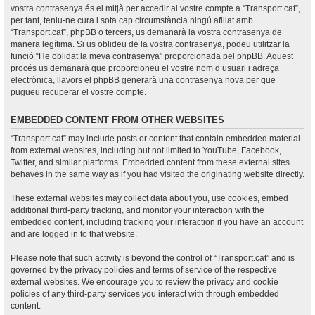
vostra contrasenya és el mitjà per accedir al vostre compte a “Transport.cat”,
per tant, teniu-ne cura i sota cap circumstància ningú afiliat amb
“Transport.cat”, phpBB o tercers, us demanarà la vostra contrasenya de
manera legítima. Si us oblideu de la vostra contrasenya, podeu utilitzar la
funció “He oblidat la meva contrasenya” proporcionada pel phpBB. Aquest
procés us demanarà que proporcioneu el vostre nom d’usuari i adreça
electrònica, llavors el phpBB generarà una contrasenya nova per que
pugueu recuperar el vostre compte.
EMBEDDED CONTENT FROM OTHER WEBSITES
“Transport.cat” may include posts or content that contain embedded material
from external websites, including but not limited to YouTube, Facebook,
Twitter, and similar platforms. Embedded content from these external sites
behaves in the same way as if you had visited the originating website directly.
These external websites may collect data about you, use cookies, embed
additional third-party tracking, and monitor your interaction with the
embedded content, including tracking your interaction if you have an account
and are logged in to that website.
Please note that such activity is beyond the control of “Transport.cat” and is
governed by the privacy policies and terms of service of the respective
external websites. We encourage you to review the privacy and cookie
policies of any third-party services you interact with through embedded
content.