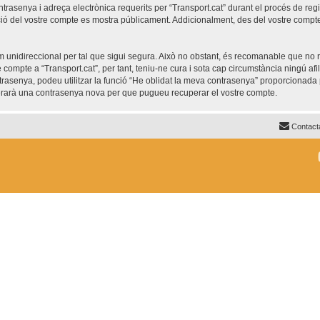
trasenya i adreça electrònica requerits per “Transport.cat” durant el procés de regis
ió del vostre compte es mostra públicament. Addicionalment, des del vostre compte, 
unidireccional per tal que sigui segura. Això no obstant, és recomanable que no re
re compte a “Transport.cat”, per tant, teniu-ne cura i sota cap circumstància ningú af
ntrasenya, podeu utilitzar la funció “He oblidat la meva contrasenya” proporciona
nerarà una contrasenya nova per que pugueu recuperar el vostre compte.
Contact