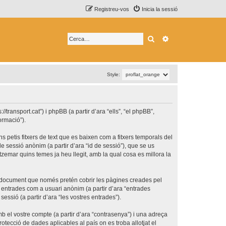
Registreu-vos
Inicia la sessió
Cerca
Cerca avançada
Style:
transport.cat”) i phpBB (a partir d’ara “ells”, “el phpBB”,
ormació”).
 petis fitxers de text que es baixen com a fitxers temporals del
e sessió anònim (a partir d’ara “id de sessió”), que se us
emar quins temes ja heu llegit, amb la qual cosa es millora la
t document que només pretén cobrir les pàgines creades pel
 entrades com a usuari anònim (a partir d’ara “entrades
sessió (a partir d’ara “les vostres entrades”).
b el vostre compte (a partir d’ara “contrasenya”) i una adreça
rotecció de dades aplicables al país on es troba allotjat el