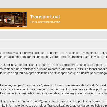
Transport.cat
Fòrum del transport català
les seves companyies afiliades (a partir d’ara “nosaltres”, “Transport.cat”, “https://
formació recollida durant una de les vostres sessions (a partir d’ara “la vostra inf
rament, navegar per “Transport.cat” farà que el phpBB creï una sèrie de galetes, uns
ontenen un identificador d’usuari (a partir d’ara “id d’usuari”) i un identificador d
a un cop hagueu navegat pels temes de “Transport.cat” que s’utilitza per emmagatz
re navegueu per “Transport.cat”, això no obstant, queden fora de l’abast d’aques
s a través dels continguts que publiqueu. Això inclou però no es limita a: publicar
stre compte”) i les entrades que publiqueu després de registrar-vos havent iniciat la 
c (a partir d’ara “nom d’usuari”), una contrasenya personal per iniciar la sessió am
”). La informació del vostre compte a “Transport.cat” està protegida per les lleis de p