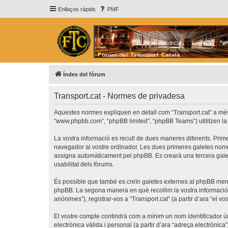
Enllaços ràpids
PMF
Índex del fòrum
Transport.cat - Normes de privadesa
Aquestes normes expliquen en detall com “Transport.cat” a més de 
“www.phpbb.com”, “phpBB limited”, “phpBB Teams”) utilitzen la in
La vostra informació es recull de dues maneres diferents. Prime
navegador al vostre ordinador. Les dues primeres galetes només c
assigna automàticament pel phpBB. Es crearà una tercera galet
usabilitat dels fòrums.
És possible que també es creïn galetes externes al phpBB ment
phpBB. La segona manera en què recollim la vostra informació é
anònimes”), registrar-vos a “Transport.cat” (a partir d’ara “el vo
El vostre compte contindrà com a mínim un nom identificador úni
electrònica vàlida i personal (a partir d’ara “adreça electrònica