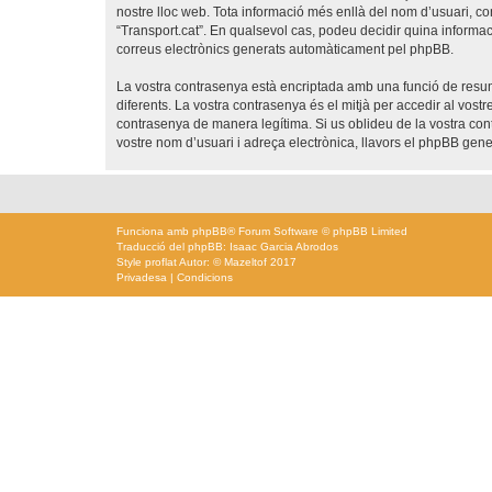
nostre lloc web. Tota informació més enllà del nom d’usuari, con
“Transport.cat”. En qualsevol cas, podeu decidir quina informac
correus electrònics generats automàticament pel phpBB.
La vostra contrasenya està encriptada amb una funció de resum 
diferents. La vostra contrasenya és el mitjà per accedir al vost
contrasenya de manera legítima. Si us oblideu de la vostra co
vostre nom d’usuari i adreça electrònica, llavors el phpBB ge
Funciona amb
phpBB
® Forum Software © phpBB Limited
Traducció del phpBB: Isaac Garcia Abrodos
Style
proflat
Autor: ©
Mazeltof
2017
Privadesa
|
Condicions