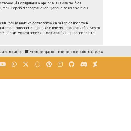
trar-vos, és obligatòria o opcional a la discreció de
teniu l’opció d’acceptar o rebutjar que se us enviïn els
utilitzeu la mateixa contrasenya en múltiples llocs web
iliat amb “Transport.cat”, phpBB o tercers, us demanarà la vostra
da pel phpBB. Aquest procés us demanarà que proporcioneu el
a amb nosaltres
Elimina les galetes
Totes les hores són
UTC+02:00