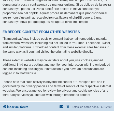
sota cap circumstància ningú afiliat amb “Transport.cat”, phpBB o tercers, us
demanarà la vostra contrasenya de manera legítima. Si us oblideu de la vostra
contrasenya, podeu utilitzar la funció “He oblidat la meva contrasenya”
proporcionada pel phpBB. Aquest procés us demanarà que proporcioneu el
vostre nom d’usuari i adreça electrònica, llavors el phpBB generarà una
contrasenya nova per que pugueu recuperar el vostre compte.
EMBEDDED CONTENT FROM OTHER WEBSITES
“Transport.cat” may include posts or content that contain embedded material
from external websites, including but not limited to YouTube, Facebook, Twitter,
and similar platforms. Embedded content from these external sites behaves in
the same way as if you had visited the originating website directly.
These external websites may collect data about you, use cookies, embed
additional third-party tracking, and monitor your interaction with the embedded
content, including tracking your interaction if you have an account and are
logged in to that website.
Please note that such activity is beyond the control of “Transport.cat” and is
governed by the privacy policies and terms of service of the respective external
websites. We encourage you to review the privacy and cookie policies of any
third-party services you interact with through embedded content.
Índex del fòrum
Totes les hores són
UTC+02:00