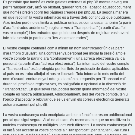
És possible que també es creïn galetes externes al phpBB mentre navegueu
per “Transport.cat”, això no obstant, queden fora de l’abast d’aquest document
que només pretén cobrir les pàgines creades pel phpBB. La segona manera
en què recollim la vostra informació és a través dels continguts que publiqueu.
Això inclou però no es limita a: publicar entrades com a usuari anònim (a partir
d’ara “entrades anònimes”), registrar-vos a “Transport.cat” (a partir d’ara “el
vostre compte”) i les entrades que publiqueu després de registrar-vos havent
iniciat la sessió (a partir d’ara “les vostres entrades”).
El vostre compte contindrà com a mínim un nom identificador únic (a partir
d’ara “nom d’usuari”), una contrasenya personal per iniciar la sessió amb el
vostre compte (a partir d’ara “contrasenya”) i una adreça electrònica vàlida i
personal (a partir d’ara “adreça electrònica”). La informació del vostre compte
a “Transport.cat” està protegida per les lleis de protecció de dades aplicables
al país on es troba allotjat el nostre lloc web. Tota informació més enllà del
nom d’usuari, contrasenya i adreça electrònica requerits per “Transport.cat”
durant el procés de registrar-vos, és obligatòria o opcional a la discreció de
“Transport.cat”. En qualsevol cas, podeu decidir quina informació del vostre
compte es mostra públicament. Addicionalment, des del vostre compte, teniu
l’opció d’acceptar o rebutjar que se us enviïn els correus electrònics generats
automàticament pel phpBB.
La vostra contrasenya està encriptada amb una funció de resum unidireccional
per tal que sigui segura. Això no obstant, és recomanable que no reutilitzeu la
mateixa contrasenya en múltiples llocs web diferents. La vostra contrasenya és
el mitjà per accedir al vostre compte a “Transport.cat”, per tant, teniu-ne cura i