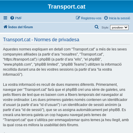
Transport.cat
PMF
Registreu-vos
Inicia la sessió
C
Índex del fòrum
Style:
e
Transport.cat - Normes de privadesa
r
c
Aquestes normes expliquen en detall com “Transport.cat” a més de les seves
companyies afiliades (a partir d’ara “nosaltres”, “Transport.cat”,
a
“https://transport.cat”) i phpBB (a partir d’ara “ells”, “el phpBB”,
“www.phpbb.com”, “phpBB limited”, “phpBB Teams”) utilitzen la informació
recollida durant una de les vostres sessions (a partir d’ara “la vostra
informació”).
La vostra informació es recull de dues maneres diferents. Primerament,
navegar per “Transport.cat” farà que el phpBB creï una sèrie de galetes, uns
petis fitxers de text que es baixen com a fitxers temporals del navegador al
vostre ordinador. Les dues primeres galetes només contenen un identificador
d’usuari (a partir d’ara “id d’usuari”) i un identificador de sessió anònim (a
partir d’ara “id de sessió”), que se us assigna automàticament pel phpBB. Es
crearà una tercera galeta un cop hagueu navegat pels temes de
“Transport.cat” que s’utilitza per emmagatzemar quins temes ja heu llegit, amb
la qual cosa es millora la usabilitat dels fòrums.