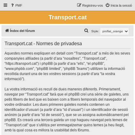
PMF
Registreu-vos
Inicia la sessió
Transport.cat
C
Índex del fòrum
Style:
e
Transport.cat - Normes de privadesa
r
c
Aquestes normes expliquen en detall com “Transport.cat” a més de les seves
companyies afiliades (a partir d’ara “nosaltres”, “Transport.cat”,
a
“https://transport.cat”) i phpBB (a partir d’ara “ells”, “el phpBB”,
“www.phpbb.com”, “phpBB limited”, “phpBB Teams”) utilitzen la informació
recollida durant una de les vostres sessions (a partir d’ara “la vostra
informació”).
La vostra informació es recull de dues maneres diferents. Primerament,
navegar per “Transport.cat” farà que el phpBB creï una sèrie de galetes, uns
petis fitxers de text que es baixen com a fitxers temporals del navegador al
vostre ordinador. Les dues primeres galetes només contenen un
identificador d’usuari (a partir d’ara “id d’usuari”) i un identificador de sessió
anònim (a partir d’ara “id de sessió”), que se us assigna automàticament pel
phpBB. Es crearà una tercera galeta un cop hagueu navegat pels temes de
“Transport.cat” que s’utilitza per emmagatzemar quins temes ja heu llegit,
amb la qual cosa es millora la usabilitat dels fòrums.