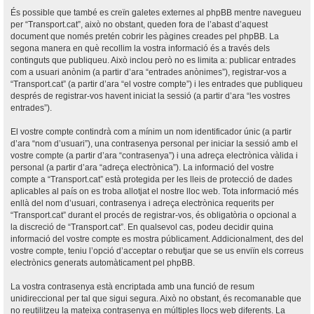
És possible que també es creïn galetes externes al phpBB mentre navegueu
per “Transport.cat”, això no obstant, queden fora de l’abast d’aquest
document que només pretén cobrir les pàgines creades pel phpBB. La
segona manera en què recollim la vostra informació és a través dels
continguts que publiqueu. Això inclou però no es limita a: publicar entrades
com a usuari anònim (a partir d’ara “entrades anònimes”), registrar-vos a
“Transport.cat” (a partir d’ara “el vostre compte”) i les entrades que publiqueu
després de registrar-vos havent iniciat la sessió (a partir d’ara “les vostres
entrades”).
El vostre compte contindrà com a mínim un nom identificador únic (a partir
d’ara “nom d’usuari”), una contrasenya personal per iniciar la sessió amb el
vostre compte (a partir d’ara “contrasenya”) i una adreça electrònica vàlida i
personal (a partir d’ara “adreça electrònica”). La informació del vostre
compte a “Transport.cat” està protegida per les lleis de protecció de dades
aplicables al país on es troba allotjat el nostre lloc web. Tota informació més
enllà del nom d’usuari, contrasenya i adreça electrònica requerits per
“Transport.cat” durant el procés de registrar-vos, és obligatòria o opcional a
la discreció de “Transport.cat”. En qualsevol cas, podeu decidir quina
informació del vostre compte es mostra públicament. Addicionalment, des del
vostre compte, teniu l’opció d’acceptar o rebutjar que se us enviïn els correus
electrònics generats automàticament pel phpBB.
La vostra contrasenya està encriptada amb una funció de resum
unidireccional per tal que sigui segura. Això no obstant, és recomanable que
no reutilitzeu la mateixa contrasenya en múltiples llocs web diferents. La