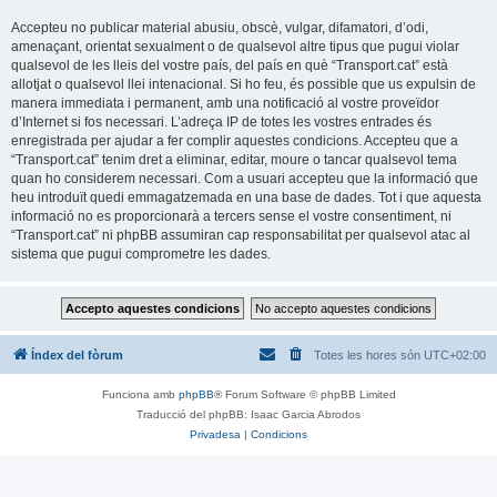
Accepteu no publicar material abusiu, obscè, vulgar, difamatori, d’odi,
amenaçant, orientat sexualment o de qualsevol altre tipus que pugui violar
qualsevol de les lleis del vostre país, del país en què “Transport.cat” està
allotjat o qualsevol llei intenacional. Si ho feu, és possible que us expulsin de
manera immediata i permanent, amb una notificació al vostre proveïdor
d’Internet si fos necessari. L’adreça IP de totes les vostres entrades és
enregistrada per ajudar a fer complir aquestes condicions. Accepteu que a
“Transport.cat” tenim dret a eliminar, editar, moure o tancar qualsevol tema
quan ho considerem necessari. Com a usuari accepteu que la informació que
heu introduït quedi emmagatzemada en una base de dades. Tot i que aquesta
informació no es proporcionarà a tercers sense el vostre consentiment, ni
“Transport.cat” ni phpBB assumiran cap responsabilitat per qualsevol atac al
sistema que pugui comprometre les dades.
Índex del fòrum
Totes les hores són
UTC+02:00
Funciona amb
phpBB
® Forum Software © phpBB Limited
Traducció del phpBB: Isaac Garcia Abrodos
Privadesa
|
Condicions