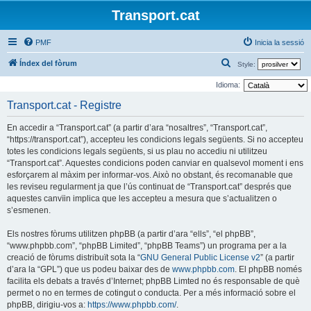
Transport.cat
PMF
Inicia la sessió
C
Índex del fòrum
Style:
e
Idioma:
r
Transport.cat - Registre
c
En accedir a “Transport.cat” (a partir d’ara “nosaltres”, “Transport.cat”,
a
“https://transport.cat”), accepteu les condicions legals següents. Si no accepteu
totes les condicions legals següents, si us plau no accediu ni utilitzeu
“Transport.cat”. Aquestes condicions poden canviar en qualsevol moment i ens
esforçarem al màxim per informar-vos. Això no obstant, és recomanable que
les reviseu regularment ja que l’ús continuat de “Transport.cat” després que
aquestes canvïin implica que les accepteu a mesura que s’actualitzen o
s’esmenen.
Els nostres fòrums utilitzen phpBB (a partir d’ara “ells”, “el phpBB”,
“www.phpbb.com”, “phpBB Limited”, “phpBB Teams”) un programa per a la
creació de fòrums distribuït sota la “
GNU General Public License v2
” (a partir
d’ara la “GPL”) que us podeu baixar des de
www.phpbb.com
. El phpBB només
facilita els debats a través d’Internet; phpBB Limted no és responsable de què
permet o no en termes de cotingut o conducta. Per a més informació sobre el
phpBB, dirigiu-vos a:
https://www.phpbb.com/
.