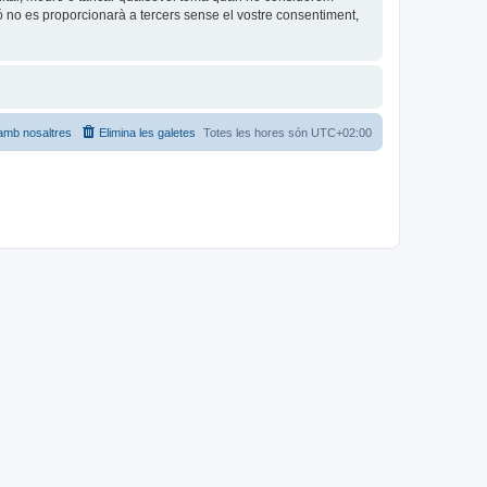
no es proporcionarà a tercers sense el vostre consentiment,
amb nosaltres
Elimina les galetes
Totes les hores són
UTC+02:00