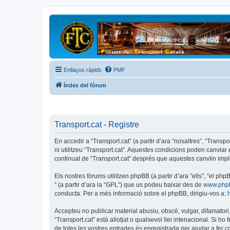
Enllaços ràpids
PMF
Índex del fòrum
Transport.cat - Registre
En accedir a “Transport.cat” (a partir d’ara “nosaltres”, “Transp
ni utilitzeu “Transport.cat”. Aquestes condicions poden canvia
continuat de “Transport.cat” després que aquestes canvïin imp
Els nostres fòrums utilitzen phpBB (a partir d’ara “ells”, “el 
” (a partir d’ara la “GPL”) que us podeu baixar des de
www.php
conducta. Per a més informació sobre el phpBB, dirigiu-vos a:
Accepteu no publicar material abusiu, obscè, vulgar, difamatori,
“Transport.cat” està allotjat o qualsevol llei intenacional. Si 
de totes les vostres entrades és enregistrada per ajudar a fer