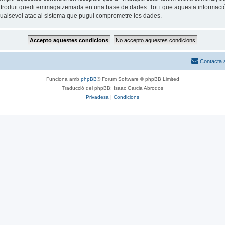
ntroduït quedi emmagatzemada en una base de dades. Tot i que aquesta informació 
 qualsevol atac al sistema que pugui comprometre les dades.
Contacta 
Funciona amb
phpBB
® Forum Software © phpBB Limited
Traducció del phpBB: Isaac Garcia Abrodos
Privadesa
|
Condicions