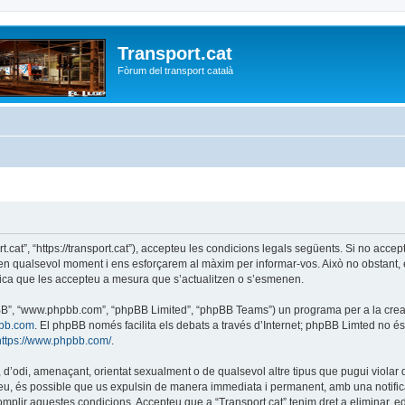
Transport.cat
Fòrum del transport català
ort.cat”, “https://transport.cat”), accepteu les condicions legals següents. Si no acc
r en qualsevol moment i ens esforçarem al màxim per informar-vos. Això no obstant,
lica que les accepteu a mesura que s’actualitzen o s’esmenen.
phpBB”, “www.phpbb.com”, “phpBB Limited”, “phpBB Teams”) un programa per a la creaci
bb.com
. El phpBB només facilita els debats a través d’Internet; phpBB Limted no 
https://www.phpbb.com/
.
 d’odi, amenaçant, orientat sexualment o de qualsevol altre tipus que pugui violar q
ho feu, és possible que us expulsin de manera immediata i permanent, amb una notifica
 complir aquestes condicions. Accepteu que a “Transport.cat” tenim dret a eliminar,