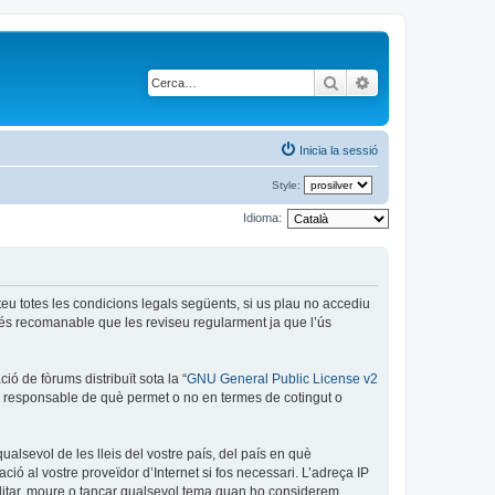
Cerca
Cerca avançada
Inicia la sessió
Style:
Idioma:
epteu totes les condicions legals següents, si us plau no accediu
 és recomanable que les reviseu regularment ja que l’ús
ó de fòrums distribuït sota la “
GNU General Public License v2
és responsable de què permet o no en termes de cotingut o
ualsevol de les lleis del vostre país, del país en què
ció al vostre proveïdor d’Internet si fos necessari. L’adreça IP
 editar, moure o tancar qualsevol tema quan ho considerem