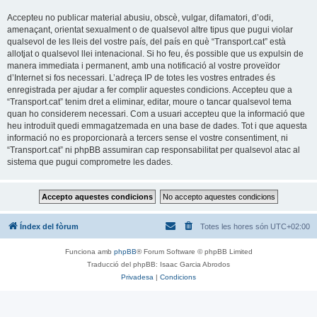
Accepteu no publicar material abusiu, obscè, vulgar, difamatori, d’odi,
amenaçant, orientat sexualment o de qualsevol altre tipus que pugui violar
qualsevol de les lleis del vostre país, del país en què “Transport.cat” està
allotjat o qualsevol llei intenacional. Si ho feu, és possible que us expulsin de
manera immediata i permanent, amb una notificació al vostre proveïdor
d’Internet si fos necessari. L’adreça IP de totes les vostres entrades és
enregistrada per ajudar a fer complir aquestes condicions. Accepteu que a
“Transport.cat” tenim dret a eliminar, editar, moure o tancar qualsevol tema
quan ho considerem necessari. Com a usuari accepteu que la informació que
heu introduït quedi emmagatzemada en una base de dades. Tot i que aquesta
informació no es proporcionarà a tercers sense el vostre consentiment, ni
“Transport.cat” ni phpBB assumiran cap responsabilitat per qualsevol atac al
sistema que pugui comprometre les dades.
Índex del fòrum
Totes les hores són
UTC+02:00
Funciona amb
phpBB
® Forum Software © phpBB Limited
Traducció del phpBB: Isaac Garcia Abrodos
Privadesa
|
Condicions