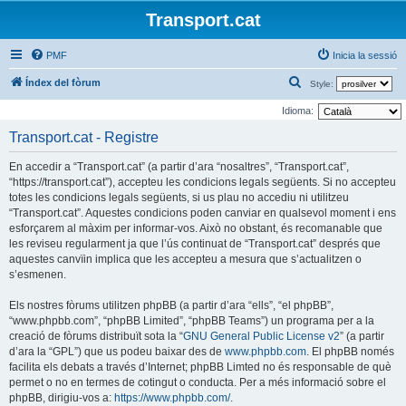
Transport.cat
PMF
Inicia la sessió
C
Índex del fòrum
Style:
e
Idioma:
r
Transport.cat - Registre
c
En accedir a “Transport.cat” (a partir d’ara “nosaltres”, “Transport.cat”,
a
“https://transport.cat”), accepteu les condicions legals següents. Si no accepteu
totes les condicions legals següents, si us plau no accediu ni utilitzeu
“Transport.cat”. Aquestes condicions poden canviar en qualsevol moment i ens
esforçarem al màxim per informar-vos. Això no obstant, és recomanable que
les reviseu regularment ja que l’ús continuat de “Transport.cat” després que
aquestes canvïin implica que les accepteu a mesura que s’actualitzen o
s’esmenen.
Els nostres fòrums utilitzen phpBB (a partir d’ara “ells”, “el phpBB”,
“www.phpbb.com”, “phpBB Limited”, “phpBB Teams”) un programa per a la
creació de fòrums distribuït sota la “
GNU General Public License v2
” (a partir
d’ara la “GPL”) que us podeu baixar des de
www.phpbb.com
. El phpBB només
facilita els debats a través d’Internet; phpBB Limted no és responsable de què
permet o no en termes de cotingut o conducta. Per a més informació sobre el
phpBB, dirigiu-vos a:
https://www.phpbb.com/
.