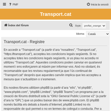
PMF
Inicia la sessió
Transport.cat
C
Índex del fòrum
Style:
e
Idioma:
r
Transport.cat - Registre
c
a
En accedir a “Transport.cat” (a partir d’ara “nosaltres”, “Transport.cat”,
“https://transport.cat”), accepteu les condicions legals següents. Si no
accepteu totes les condicions legals següents, si us plau no accediu ni
utilitzeu “Transport.cat”. Aquestes condicions poden canviar en qualsevol
moment i ens esforçarem al màxim per informar-vos. Això no obstant, és
recomanable que les reviseu regularment ja que l’ús continuat de
“Transport.cat” després que aquestes canvïin implica que les accepteu a
mesura que s’actualitzen o s’esmenen.
Els nostres fòrums utilitzen phpBB (a partir d’ara “ells”, “el phpBB”,
“www.phpbb.com”, “phpBB Limited”, “phpBB Teams”) un programa per a la
creació de fòrums distribuït sota la “
GNU General Public License v2
” (a partir
d’ara la “GPL”) que us podeu baixar des de
www.phpbb.com
. El phpBB
només facilita els debats a través d’Internet; phpBB Limted no és
responsable de què permet o no en termes de cotingut o conducta. Per a