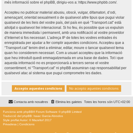
més informació sobre el phpBB, dirigiu-vos a:
https://www.phpbb.com/
.
Accepteu no publicar material abusiu, obscè, vulgar, difamatori, d’odi,
amenaçant, orientat sexualment o de qualsevol altre tipus que pugui violar
qualsevol de les lleis del vostre país, del país en què “Transport.cat” està
allotjat o qualsevol llei intenacional. Si ho feu, és possible que us expulsin
de manera immediata i permanent, amb una notificació al vostre proveïdor
d’Internet si fos necessari. L’adreça IP de totes les vostres entrades és
enregistrada per ajudar a fer complir aquestes condicions. Accepteu que a
“Transport.cat” tenim dret a eliminar, editar, moure o tancar qualsevol tema
quan ho considerem necessari. Com a usuari accepteu que la informació
que heu introduït quedi emmagatzemada en una base de dades. Tot i que
aquesta informació no es proporcionarà a tercers sense el vostre
consentiment, ni “Transport.cat” ni phpBB assumiran cap responsabilitat per
qualsevol atac al sistema que pugui comprometre les dades.
Contacta amb nosaltres
Elimina les galetes
Totes les hores són
UTC+02:00
Funciona amb
phpBB
® Forum Software © phpBB Limited
Traducció del phpBB: Isaac Garcia Abrodos
Style
proflat
Autor: ©
Mazeltof
2017
Privadesa
|
Condicions