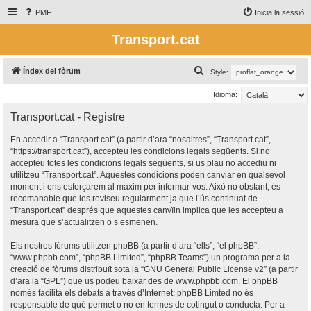
PMF
Inicia la sessió
Transport.cat
C
Índex del fòrum
Style:
e
Idioma:
r
Transport.cat - Registre
c
a
En accedir a “Transport.cat” (a partir d’ara “nosaltres”, “Transport.cat”,
“https://transport.cat”), accepteu les condicions legals següents. Si no
accepteu totes les condicions legals següents, si us plau no accediu ni
utilitzeu “Transport.cat”. Aquestes condicions poden canviar en qualsevol
moment i ens esforçarem al màxim per informar-vos. Això no obstant, és
recomanable que les reviseu regularment ja que l’ús continuat de
“Transport.cat” després que aquestes canvïin implica que les accepteu a
mesura que s’actualitzen o s’esmenen.
Els nostres fòrums utilitzen phpBB (a partir d’ara “ells”, “el phpBB”,
“www.phpbb.com”, “phpBB Limited”, “phpBB Teams”) un programa per a la
creació de fòrums distribuït sota la “
GNU General Public License v2
” (a partir
d’ara la “GPL”) que us podeu baixar des de
www.phpbb.com
. El phpBB
només facilita els debats a través d’Internet; phpBB Limted no és
responsable de què permet o no en termes de cotingut o conducta. Per a