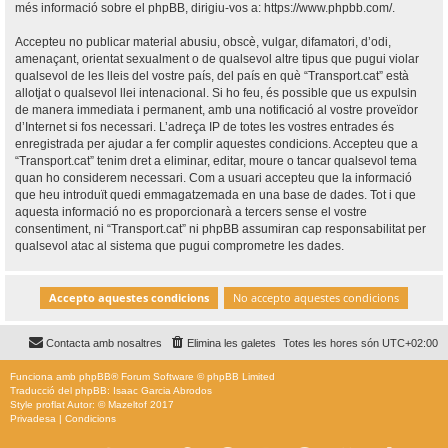
més informació sobre el phpBB, dirigiu-vos a:
https://www.phpbb.com/
.
Accepteu no publicar material abusiu, obscè, vulgar, difamatori, d’odi,
amenaçant, orientat sexualment o de qualsevol altre tipus que pugui violar
qualsevol de les lleis del vostre país, del país en què “Transport.cat” està
allotjat o qualsevol llei intenacional. Si ho feu, és possible que us expulsin
de manera immediata i permanent, amb una notificació al vostre proveïdor
d’Internet si fos necessari. L’adreça IP de totes les vostres entrades és
enregistrada per ajudar a fer complir aquestes condicions. Accepteu que a
“Transport.cat” tenim dret a eliminar, editar, moure o tancar qualsevol tema
quan ho considerem necessari. Com a usuari accepteu que la informació
que heu introduït quedi emmagatzemada en una base de dades. Tot i que
aquesta informació no es proporcionarà a tercers sense el vostre
consentiment, ni “Transport.cat” ni phpBB assumiran cap responsabilitat per
qualsevol atac al sistema que pugui comprometre les dades.
Contacta amb nosaltres
Elimina les galetes
Totes les hores són
UTC+02:00
Funciona amb
phpBB
® Forum Software © phpBB Limited
Traducció del phpBB: Isaac Garcia Abrodos
Style
proflat
Autor: ©
Mazeltof
2017
Privadesa
|
Condicions